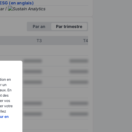
ESG (en anglais)
/
Par an
Par trimestre
T3
T4
XXXXXXX
XXXXXXX
XXXXXXX
XXXXXXX
tion en
XXXXXXX
XXXXXXX
ir un
aux. En
nt des
er vos
XXXXXXX
XXXXXXX
er votre
llez
XXXXXXX
XXXXXXX
ur en