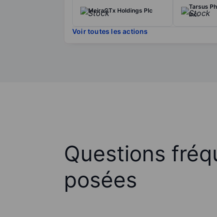
Tarsus Ph
MeiraGTx Holdings Plc
Inc.
Voir toutes les actions
Questions fré
posées