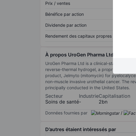
Prix / ventes
Bénéfice par action
Dividende par action
Rendement des capitaux propres
À propos UroGen Pharma Ltd
UroGen Pharma Ltd is a clinical-stage biotech
reverse-thermal hydrogel, a proprietary techn
product, Jelmyto (mitomycin) for pyelocalyceal
non-muscle invasive urothelial cancer. The 
principally conducted in the United States.
Secteur
Industrie
Capitalisation
Soins de santé
-
2bn
Données fournies par
/
D’autres étaient intéressés par