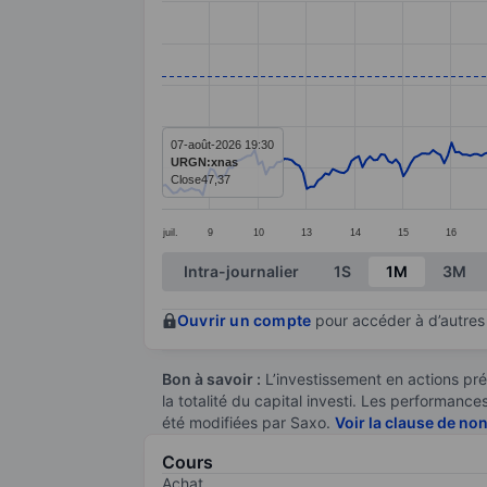
Line chart with 299 data points.
The chart has 1 X axis displaying categ
The chart has 1 Y axis displaying value
07-août-2026 19:30
URGN:xnas
Close
47,37
juil.
9
10
13
14
15
16
End of interactive chart.
Intra-journalier
1S
1M
3M
Ouvrir un compte
pour accéder à d’autres 
Bon à savoir :
L’investissement en actions pré
la totalité du capital investi. Les performan
été modifiées par Saxo.
Voir la clause de no
Cours
Achat