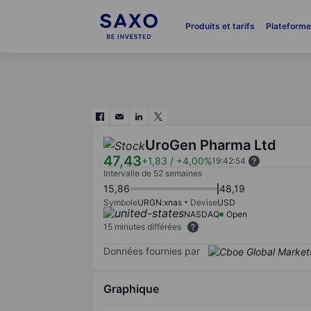
Produits et tarifs
Plateform
UroGen Pharma Ltd
47,43
+1,83
/
+4,00%
19:42:54
Intervalle de 52 semaines
15,86
48,19
Symbole
URGN:xnas
Devise
USD
NASDAQ
Open
15 minutes différées
Données fournies par
Graphique
Chart