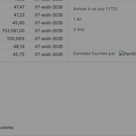
47,47
07-août-2026
Annuel à ce jour (YTD)
47,23
07-août-2026
1 An
45,60
07-août-2026
3 Ans
752 081,00
07-août-2026
100,06%
07-août-2026
48,19
07-août-2026
Données fournies par
45,75
07-août-2026