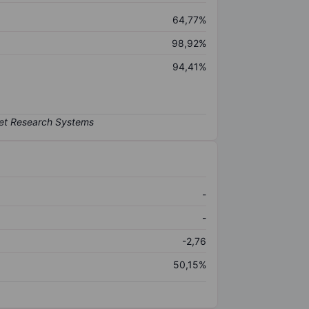
64,77%
98,92%
94,41%
-
-
-2,76
50,15%