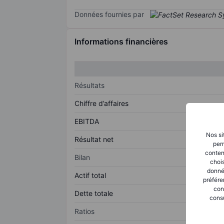
Données fournies par
Informations financières
Résultats
Chiffre d’affaires
EBITDA
Nos si
Résultat net
perm
conten
Bilan
chois
donné
Actif total
préfére
con
Dette totale
consu
Ratios