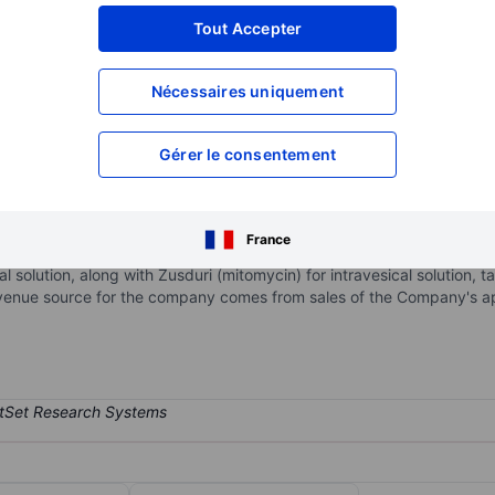
XXXXXXX
XXXXXXX
Tout Accepter
XXXXXXX
XXXXXXX
Nécessaires uniquement
XXXXXXX
XXXXXXX
Ouvrir un compte
pour accéder à d
XXXXXXX
XXXXXXX
Gérer le consentement
nology firm specializing in solutions for urothelial and specialty c
France
ology enhancing the therapeutic profiles of existing drugs by enabl
 solution, along with Zusduri (mitomycin) for intravesical solution, t
revenue source for the company comes from sales of the Company's 