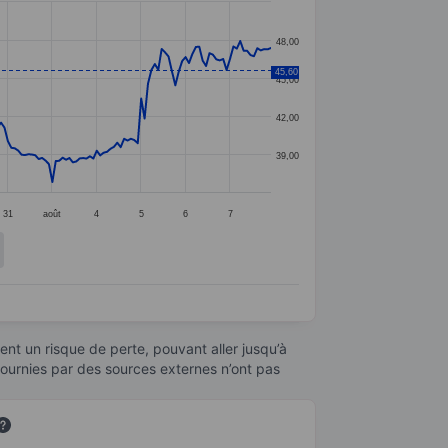
48,00
45,60
45,00
42,00
39,00
31
août
4
5
6
7
nt un risque de perte, pouvant aller jusqu’à
fournies par des sources externes n’ont pas