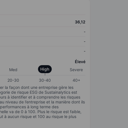
36,12
-
-
-
Élevé
High
Med
Severe
20-30
30-40
40+
r la façon dont une entreprise gère les
gorie de risque ESG de Sustainalytics est
urs à identifier et à comprendre les risques
 niveau de l’entreprise et la manière dont ils
s performances à long terme des
elle va de 0 à 100. Plus le risque est faible,
ut à aucun risque et 100 au risque le plus