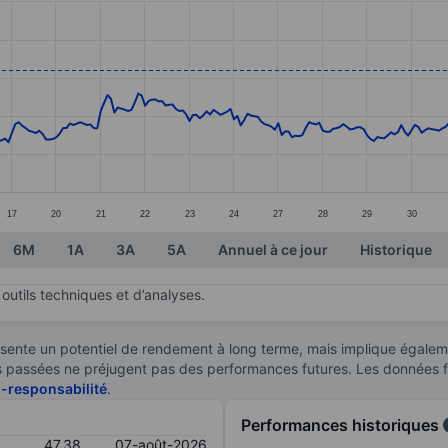
ories.
s. Data ranges from 36.79 to 47.92.
17
20
21
22
23
24
27
28
29
30
6M
1A
3A
5A
Annuel à ce jour
Historique
outils techniques et d’analyses.
sente un potentiel de rendement à long terme, mais implique égaleme
ces passées ne préjugent pas des performances futures. Les données 
n-responsabilité
.
Performances historiques
47,38
07-août-2026