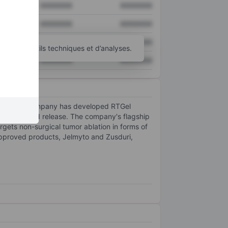
XXXXXXX
XXXXXXX
XXXXXXX
XXXXXXX
XXXXXXX
XXXXXXX
’autres outils techniques et d’analyses.
XXXXXXX
XXXXXXX
ancers. The company has developed RTGel
ing sustained release. The company's flagship
argets non-surgical tumor ablation in forms of
approved products, Jelmyto and Zusduri,