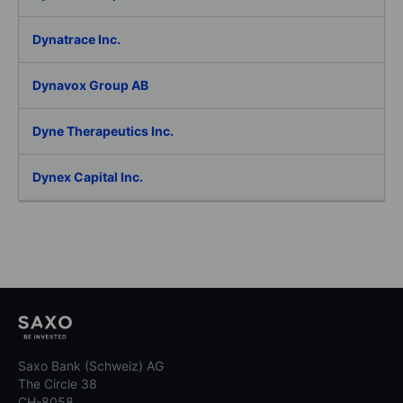
Dynatrace Inc.
Dynavox Group AB
Dyne Therapeutics Inc.
Dynex Capital Inc.
Saxo Bank (Schweiz) AG
The Circle 38
CH-8058