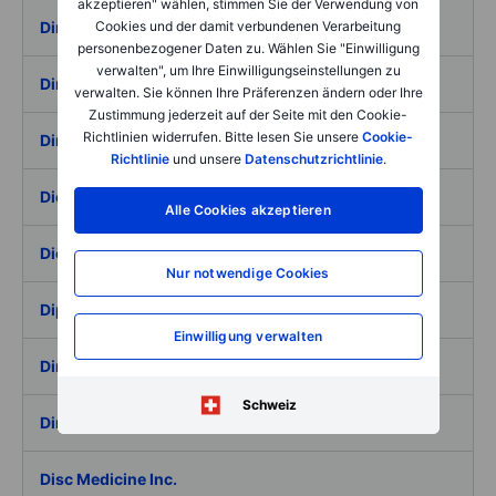
akzeptieren" wählen, stimmen Sie der Verwendung von
Cookies und der damit verbundenen Verarbeitung
Dime Commercial Bancshares Inc
personenbezogener Daten zu. Wählen Sie "Einwilligung
verwalten", um Ihre Einwilligungseinstellungen zu
Dine Brands Global Inc.
verwalten. Sie können Ihre Präferenzen ändern oder Ihre
Zustimmung jederzeit auf der Seite mit den Cookie-
Richtlinien widerrufen. Bitte lesen Sie unsere
Cookie-
Dingdong (Cayman) Limited - ADR
Richtlinie
und unsere
Datenschutzrichtlinie
.
Diodes Inc.
Alle Cookies akzeptieren
Diös Fastigheter AB
Nur notwendige Cookies
Diploma
Einwilligung verwalten
Direct Digital Holdings, Inc.
Schweiz
DirectBooking Technology Co Ltd.
Disc Medicine Inc.