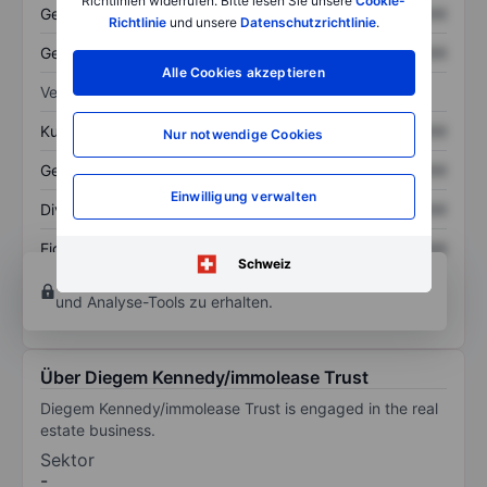
Richtlinien widerrufen. Bitte lesen Sie unsere
Cookie-
Gesamtvermögen
XXXXXXX
XXXXXXX
Richtlinie
und unsere
Datenschutzrichtlinie
.
Gesamtschulden
XXXXXXX
XXXXXXX
Alle Cookies akzeptieren
Verhältnisse
Kurs/Umsatz
XXXXXXX
XXXXXXX
Nur notwendige Cookies
Gewinn je Aktie
XXXXXXX
XXXXXXX
Einwilligung verwalten
Dividende je Aktie
XXXXXXX
XXXXXXX
Eigenkapitalrendite
XXXXXXX
XXXXXXX
Schweiz
Konto eröffnen
um Zugriff auf mehr Diagramm-
und Analyse-Tools zu erhalten.
Über Diegem Kennedy/immolease Trust
Diegem Kennedy/immolease Trust is engaged in the real
estate business.
Sektor
-