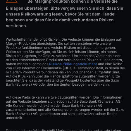
Bei Marginprodukten können die Verluste die
Einlagen übersteigen. Bitte vergewissern Sie sich, dass Sie
unsere Risikowarnung lesen, bevor Sie mit dem Handel
beginnen und dass Sie die damit verbundenen Risiken
verstehen.
Wertschriftenhandel birgt Risiken. Die Verluste können die Einlagen auf
Margin-Produkten übersteigen. Sie sollten verstehen wie unsere
Produkte funktionieren und welche Risiken mit diesen einhergehen.
Weiter sollten Sie abwägen, ob Sie es sich leisten können, ein hohes
Risiko einzugehen, Ihr Geld zu verlieren. Um Ihnen das Verständnis der
mit den entsprechenden Produkten verbundenen Risiken zu erleichtern,
haben wir ein allgemeines
Risikoaufklärungsdokument
und eine Reihe
von «Key Information Documents» (KIDs) zusammengestellt, in denen die
mit jedem Produkt verbundenen Risiken und Chancen aufgeführt sind.
Auf die KIDs kann über die Handelsplattform zugegriffen werden. Bitte
beachten Sie, dass der vollständige Prospekt kostenlos über die Saxo
Bank (Schweiz) AG oder den Emittenten bezogen werden kann.
Auf diese Website kann weltweit zugegriffen werden. Die Informationen
auf der Website beziehen sich jedoch auf die Saxo Bank (Schweiz) AG.
Alle Kunden werden direkt mit der Saxo Bank (Schweiz) AG
zusammenarbeiten und alle Kundenvereinbarungen werden mit der Saxo
Bank (Schweiz) AG geschlossen und somit schweizerischem Recht
unterstellt.
Der Inhalt dieser Website stellt Marketingmaterial dar und wurde keiner