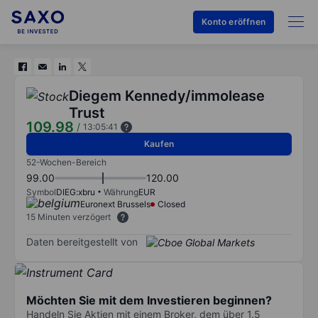
Konto eröffnen
Diegem Kennedy/immolease
Trust
109.98
/
13:05:41
Kaufen
52-Wochen-Bereich
99.00
120.00
Symbol
DIEG:xbru
Währung
EUR
Euronext Brussels
Closed
15 Minuten verzögert
Daten bereitgestellt von
Möchten Sie mit dem Investieren beginnen?
Handeln Sie Aktien mit einem Broker, dem über 1.5