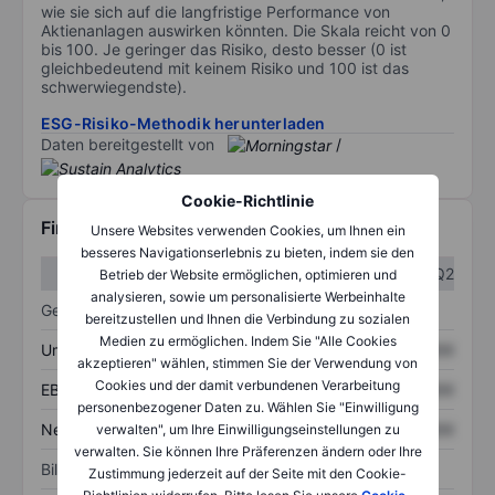
wie sie sich auf die langfristige Performance von
Aktienanlagen auswirken könnten. Die Skala reicht von 0
bis 100. Je geringer das Risiko, desto besser (0 ist
gleichbedeutend mit keinem Risiko und 100 ist das
schwerwiegendste).
ESG-Risiko-Methodik herunterladen
Daten bereitgestellt von
/
Cookie-Richtlinie
Finanzdaten
Unsere Websites verwenden Cookies, um Ihnen ein
besseres Navigationserlebnis zu bieten, indem sie den
Q1
Q2
Betrieb der Website ermöglichen, optimieren und
analysieren, sowie um personalisierte Werbeinhalte
Gewinn- und Verlustrechnung
bereitzustellen und Ihnen die Verbindung zu sozialen
Medien zu ermöglichen. Indem Sie "Alle Cookies
Umsatz
XXXXXXX
XXXXXXX
akzeptieren" wählen, stimmen Sie der Verwendung von
Cookies und der damit verbundenen Verarbeitung
EBITDA
XXXXXXX
XXXXXXX
personenbezogener Daten zu. Wählen Sie "Einwilligung
Nettoeinkommen
XXXXXXX
XXXXXXX
verwalten", um Ihre Einwilligungseinstellungen zu
verwalten. Sie können Ihre Präferenzen ändern oder Ihre
Bilanz
Zustimmung jederzeit auf der Seite mit den Cookie-