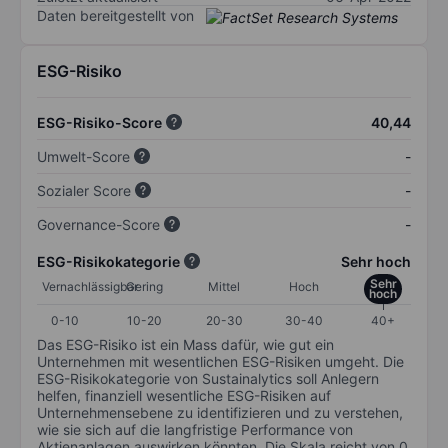
Daten bereitgestellt von
ESG-Risiko
ESG-Risiko-Score
40,44
Umwelt-Score
-
Sozialer Score
-
Governance-Score
-
ESG-Risikokategorie
Sehr hoch
Sehr
Vernachlässigbar
Gering
Mittel
Hoch
hoch
0-10
10-20
20-30
30-40
40+
Das ESG-Risiko ist ein Mass dafür, wie gut ein
Unternehmen mit wesentlichen ESG-Risiken umgeht. Die
ESG-Risikokategorie von Sustainalytics soll Anlegern
helfen, finanziell wesentliche ESG-Risiken auf
Unternehmensebene zu identifizieren und zu verstehen,
wie sie sich auf die langfristige Performance von
Aktienanlagen auswirken könnten. Die Skala reicht von 0