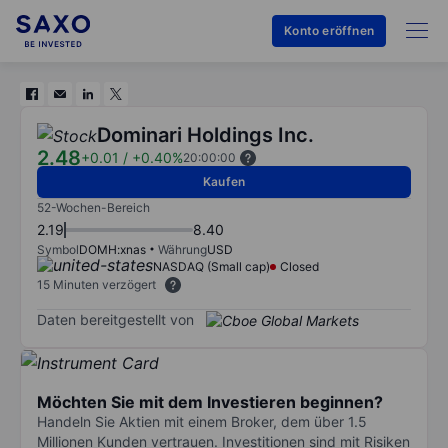
Konto eröffnen
Dominari Holdings Inc.
2.48
+0.01
/
+0.40%
20:00:00
Kaufen
52-Wochen-Bereich
2.19
8.40
Symbol
DOMH:xnas
Währung
USD
NASDAQ (Small cap)
Closed
15 Minuten verzögert
Daten bereitgestellt von
Möchten Sie mit dem Investieren beginnen?
Handeln Sie Aktien mit einem Broker, dem über 1.5
Millionen Kunden vertrauen. Investitionen sind mit Risiken