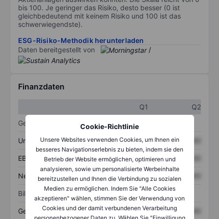
bis 100. Je geringer das Risiko, desto besser (0 ist
gleichbedeutend mit keinem Risiko und 100 ist das
schwerwiegendste).
ESG-Risiko-Methodik herunterladen
Daten bereitgestellt von
/
Finanzdaten
Q1
Q2
Gewinn- und Verlustrechnung
Cookie-Richtlinie
Unsere Websites verwenden Cookies, um Ihnen ein
Umsatz
XXXXXXX
XXXXXXX
besseres Navigationserlebnis zu bieten, indem sie den
EBITDA
XXXXXXX
XXXXXXX
Betrieb der Website ermöglichen, optimieren und
analysieren, sowie um personalisierte Werbeinhalte
Nettoeinkommen
XXXXXXX
XXXXXXX
bereitzustellen und Ihnen die Verbindung zu sozialen
Medien zu ermöglichen. Indem Sie "Alle Cookies
Bilanz
akzeptieren" wählen, stimmen Sie der Verwendung von
Cookies und der damit verbundenen Verarbeitung
Gesamtvermögen
XXXXXXX
XXXXXXX
personenbezogener Daten zu. Wählen Sie "Einwilligung