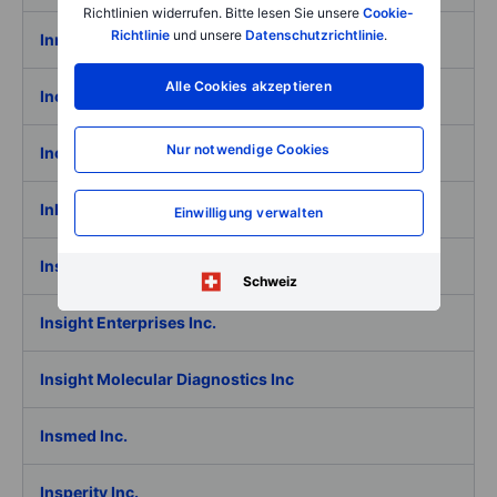
Richtlinien widerrufen. Bitte lesen Sie unsere
Cookie-
Richtlinie
und unsere
Datenschutzrichtlinie
.
Innventure Inc
Alle Cookies akzeptieren
Inogen Inc.
Nur notwendige Cookies
Inovio Pharmaceuticals Inc.
InPost S.A.
Einwilligung verwalten
Inseego Corp.
Schweiz
Insight Enterprises Inc.
Insight Molecular Diagnostics Inc
Insmed Inc.
Insperity Inc.