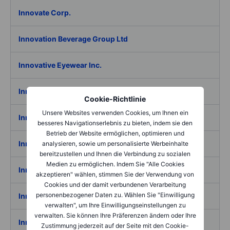
Innovate Corp.
Innovation Beverage Group Ltd
Innovative Eyewear Inc.
Innovative Industrial Properties Inc. A
Cookie-Richtlinie
Unsere Websites verwenden Cookies, um Ihnen ein
Innovative Solutions and Support Inc.
besseres Navigationserlebnis zu bieten, indem sie den
Betrieb der Website ermöglichen, optimieren und
Innovex International Inc.
analysieren, sowie um personalisierte Werbeinhalte
bereitzustellen und Ihnen die Verbindung zu sozialen
Medien zu ermöglichen. Indem Sie "Alle Cookies
Innoviva Inc.
akzeptieren" wählen, stimmen Sie der Verwendung von
Cookies und der damit verbundenen Verarbeitung
personenbezogener Daten zu. Wählen Sie "Einwilligung
Innoviz Technologies Ltd
verwalten", um Ihre Einwilligungseinstellungen zu
verwalten. Sie können Ihre Präferenzen ändern oder Ihre
Innsuites Hospitality Trust
Zustimmung jederzeit auf der Seite mit den Cookie-