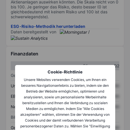
Aktienanlagen auswirken könnten. Die Skala reicht von 0
bis 100. Je geringer das Risiko, desto besser (0 ist
gleichbedeutend mit keinem Risiko und 100 ist das
schwerwiegendste).
ESG-Risiko-Methodik herunterladen
Daten bereitgestellt von
/
Finanzdaten
Q1
Q2
Cookie-Richtlinie
Gewinn- und Verlustrechnung
Unsere Websites verwenden Cookies, um Ihnen ein
Umsatz
XXXXXXX
XXXXXXX
besseres Navigationserlebnis zu bieten, indem sie den
Betrieb der Website ermöglichen, optimieren und
EBITDA
XXXXXXX
XXXXXXX
analysieren, sowie um personalisierte Werbeinhalte
bereitzustellen und Ihnen die Verbindung zu sozialen
Nettoeinkommen
XXXXXXX
XXXXXXX
Medien zu ermöglichen. Indem Sie "Alle Cookies
akzeptieren" wählen, stimmen Sie der Verwendung von
Bilanz
Cookies und der damit verbundenen Verarbeitung
personenbezogener Daten zu. Wählen Sie "Einwilligung
Gesamtvermögen
XXXXXXX
XXXXXXX