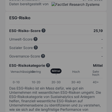
Daten bereitgestellt von
ESG-Risiko
ESG-Risiko-Score
25,19
Umwelt-Score
-
Sozialer Score
-
Governance-Score
-
ESG-Risikokategorie
Mittel
Mittel
Vernachlässigbar
Gering
Hoch
Sehr
hoch
0-10
10-20
20-30
30-40
40+
Das ESG-Risiko ist ein Mass dafür, wie gut ein
Unternehmen mit wesentlichen ESG-Risiken umgeht. Die
ESG-Risikokategorie von Sustainalytics soll Anlegern
helfen, finanziell wesentliche ESG-Risiken auf
Unternehmensebene zu identifizieren und zu verstehen,
wie sie sich auf die langfristige Performance von