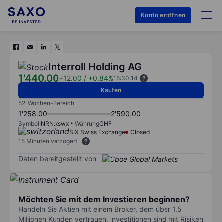
Konto eröffnen
Interroll Holding AG
1'440.00
+12.00
/
+0.84%
15:30:14
Kaufen
52-Wochen-Bereich
1'258.00
2'590.00
Symbol
INRN:xswx
Währung
CHF
SIX Swiss Exchange
Closed
15 Minuten verzögert
Daten bereitgestellt von
Möchten Sie mit dem Investieren beginnen?
Handeln Sie Aktien mit einem Broker, dem über 1.5
Millionen Kunden vertrauen. Investitionen sind mit Risiken