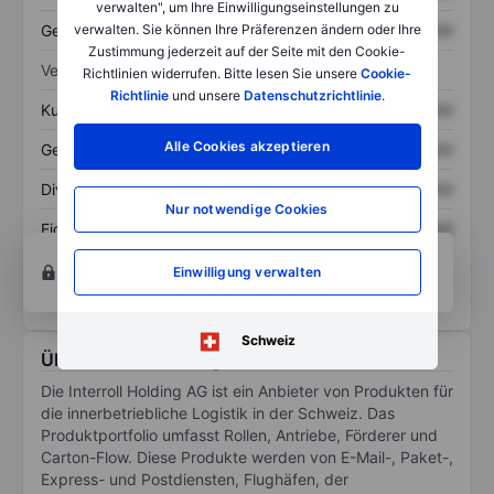
verwalten", um Ihre Einwilligungseinstellungen zu
Gesamtschulden
XXXXXXX
XXXXXXX
verwalten. Sie können Ihre Präferenzen ändern oder Ihre
Zustimmung jederzeit auf der Seite mit den Cookie-
Verhältnisse
Richtlinien widerrufen. Bitte lesen Sie unsere
Cookie-
Richtlinie
und unsere
Datenschutzrichtlinie
.
Kurs/Umsatz
XXXXXXX
XXXXXXX
Alle Cookies akzeptieren
Gewinn je Aktie
XXXXXXX
XXXXXXX
Dividende je Aktie
XXXXXXX
XXXXXXX
Nur notwendige Cookies
Eigenkapitalrendite
XXXXXXX
XXXXXXX
Konto eröffnen
um Zugriff auf mehr Diagramm-
Einwilligung verwalten
und Analyse-Tools zu erhalten.
Schweiz
Über Interroll Holding AG
Die Interroll Holding AG ist ein Anbieter von Produkten für
die innerbetriebliche Logistik in der Schweiz. Das
Produktportfolio umfasst Rollen, Antriebe, Förderer und
Carton-Flow. Diese Produkte werden von E-Mail-, Paket-,
Express- und Postdiensten, Flughäfen, der