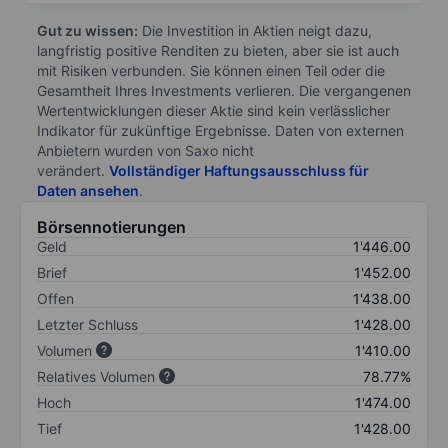
Gut zu wissen:
Die Investition in Aktien neigt dazu,
langfristig positive Renditen zu bieten, aber sie ist auch
mit Risiken verbunden. Sie können einen Teil oder die
Gesamtheit Ihres Investments verlieren. Die vergangenen
Wertentwicklungen dieser Aktie sind kein verlässlicher
Indikator für zukünftige Ergebnisse. Daten von externen
Anbietern wurden von Saxo nicht
verändert.
Vollständiger Haftungsausschluss für
Daten ansehen
.
Börsennotierungen
Geld
1'446.00
Brief
1'452.00
Offen
1'438.00
Letzter Schluss
1'428.00
Volumen
1'410.00
Relatives Volumen
78.77%
Hoch
1'474.00
Tief
1'428.00