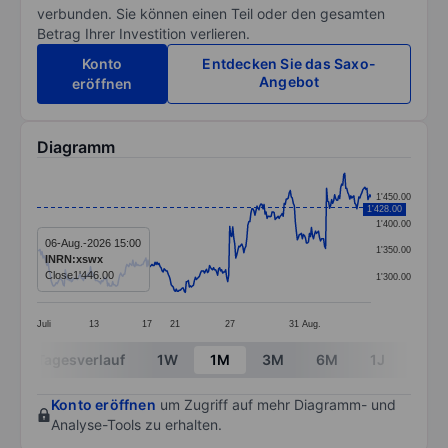
verbunden. Sie können einen Teil oder den gesamten
Betrag Ihrer Investition verlieren.
Konto
Entdecken Sie das Saxo-
Angebot
eröffnen
Diagramm
Chart
1'450.00
1'428.00
Line chart with 332 data points.
1'400.00
The chart has 1 X axis displaying categories.
06-Aug.-2026 15:00
1'350.00
INRN:xswx
The chart has 1 Y axis displaying values. Data ranges
Close
1'446.00
1'300.00
Juli
13
17
21
27
31
Aug.
End of interactive chart.
Tagesverlauf
1W
1M
3M
6M
1J
3J
Konto eröffnen
um Zugriff auf mehr Diagramm- und
Analyse-Tools zu erhalten.