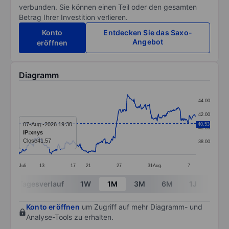
verbunden. Sie können einen Teil oder den gesamten
Betrag Ihrer Investition verlieren.
Konto
Entdecken Sie das Saxo-
Angebot
eröffnen
Diagramm
Chart
44.00
Line chart with 299 data points.
42.00
The chart has 1 X axis displaying categories.
07-Aug.-2026 19:30
40.53
40.00
IP:xnys
The chart has 1 Y axis displaying values. Data ranges
Close
41.57
38.00
Juli
13
17
21
27
31
Aug.
7
End of interactive chart.
Tagesverlauf
1W
1M
3M
6M
1J
3J
Konto eröffnen
um Zugriff auf mehr Diagramm- und
Analyse-Tools zu erhalten.