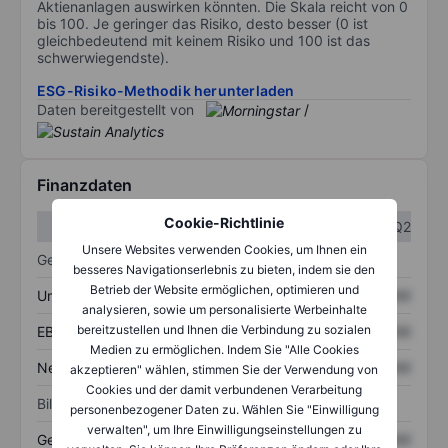
Aktienanlagen auswirken könnten. Die Skala reicht von 0
bis 100. Je geringer das Risiko, desto besser (0 ist
gleichbedeutend mit keinem Risiko und 100 ist das
schwerwiegendste).
ESG-Risiko-Methodik herunterladen
Daten bereitgestellt von
/
Finanzdaten
Cookie-Richtlinie
Q1
Q2
Unsere Websites verwenden Cookies, um Ihnen ein
Gewinn- und Verlustrechnung
besseres Navigationserlebnis zu bieten, indem sie den
Betrieb der Website ermöglichen, optimieren und
Umsatz
XXXXXXX
XXXXXXX
analysieren, sowie um personalisierte Werbeinhalte
bereitzustellen und Ihnen die Verbindung zu sozialen
EBITDA
XXXXXXX
XXXXXXX
Medien zu ermöglichen. Indem Sie "Alle Cookies
Nettoeinkommen
XXXXXXX
XXXXXXX
akzeptieren" wählen, stimmen Sie der Verwendung von
Cookies und der damit verbundenen Verarbeitung
Bilanz
personenbezogener Daten zu. Wählen Sie "Einwilligung
verwalten", um Ihre Einwilligungseinstellungen zu
Gesamtvermögen
XXXXXXX
XXXXXXX