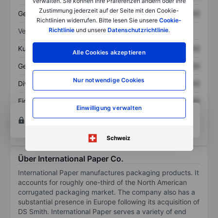
verwalten. Sie können Ihre Präferenzen ändern oder Ihre
Zustimmung jederzeit auf der Seite mit den Cookie-
Gesamtschulden
XXXXXXX
XXXXXXX
Richtlinien widerrufen. Bitte lesen Sie unsere
Cookie-
Richtlinie
und unsere
Datenschutzrichtlinie
.
Verhältnisse
Kurs/Umsatz
XXXXXXX
XXXXXXX
Alle Cookies akzeptieren
Gewinn je Aktie
XXXXXXX
XXXXXXX
Nur notwendige Cookies
Dividende je Aktie
XXXXXXX
XXXXXXX
Eigenkapitalrendite
XXXXXXX
XXXXXXX
Einwilligung verwalten
Konto eröffnen
um Zugriff auf mehr Diagramm-
und Analyse-Tools zu erhalten.
Schweiz
Über International Paper Co.
International Paper manufactures packaging products. It
accounts for roughly one-third of the North American
corrugated packaging market. The company also has a
substantial presence in Europe following its acquisition of
DS Smith. International Paper serves a variety of end