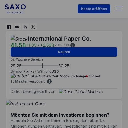
Konto eröffnen
International Paper Co.
41.58
+1.05
/
+2.59%
20:10:00
Kaufen
52-Wochen-Bereich
29.26
50.25
Symbol
IP:xnys
Währung
USD
New York Stock Exchange
Closed
15 Minuten verzögert
Daten bereitgestellt von
Möchten Sie mit dem Investieren beginnen?
Handeln Sie Aktien mit einem Broker, dem über 1.5
Millionen Kunden vertrauen. Investitionen sind mit Risiken