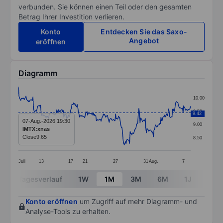
verbunden. Sie können einen Teil oder den gesamten
Betrag Ihrer Investition verlieren.
Konto
Entdecken Sie das Saxo-
Angebot
eröffnen
Diagramm
Chart
10.00
Line chart with 297 data points.
9.50
9.42
The chart has 1 X axis displaying categories.
07-Aug.-2026 19:30
9.00
IMTX:xnas
The chart has 1 Y axis displaying values. Data ranges 
Close
9.65
8.50
Juli
13
17
21
27
31
Aug.
7
End of interactive chart.
Tagesverlauf
1W
1M
3M
6M
1J
3J
Konto eröffnen
um Zugriff auf mehr Diagramm- und
Analyse-Tools zu erhalten.