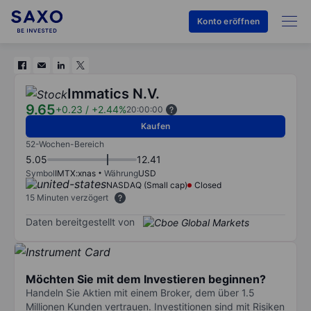
Konto eröffnen
Immatics N.V.
9.65
+0.23
/
+2.44%
20:00:00
Kaufen
52-Wochen-Bereich
5.05
12.41
Symbol
IMTX:xnas
Währung
USD
NASDAQ (Small cap)
Closed
15 Minuten verzögert
Daten bereitgestellt von
Möchten Sie mit dem Investieren beginnen?
Handeln Sie Aktien mit einem Broker, dem über 1.5
Millionen Kunden vertrauen. Investitionen sind mit Risiken