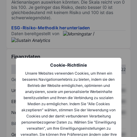
Aktienanlagen auswirken könnten. Die Skala reicht von 0
bis 100. Je geringer das Risiko, desto besser (0 ist
gleichbedeutend mit keinem Risiko und 100 ist das
schwerwiegendste).
ESG-Risiko-Methodik herunterladen
Daten bereitgestellt von
/
Finanzdaten
Cookie-Richtlinie
Q1
Q2
Unsere Websites verwenden Cookies, um Ihnen ein
Gewinn- und Verlustrechnung
besseres Navigationserlebnis zu bieten, indem sie den
Betrieb der Website ermöglichen, optimieren und
Umsatz
XXXXXXX
XXXXXXX
analysieren, sowie um personalisierte Werbeinhalte
bereitzustellen und Ihnen die Verbindung zu sozialen
EBITDA
XXXXXXX
XXXXXXX
Medien zu ermöglichen. Indem Sie "Alle Cookies
akzeptieren" wählen, stimmen Sie der Verwendung von
Nettoeinkommen
XXXXXXX
XXXXXXX
Cookies und der damit verbundenen Verarbeitung
personenbezogener Daten zu. Wählen Sie "Einwilligung
Bilanz
verwalten", um Ihre Einwilligungseinstellungen zu
Gesamtvermögen
XXXXXXX
XXXXXXX
verwalten. Sie können Ihre Präferenzen ändern oder Ihre