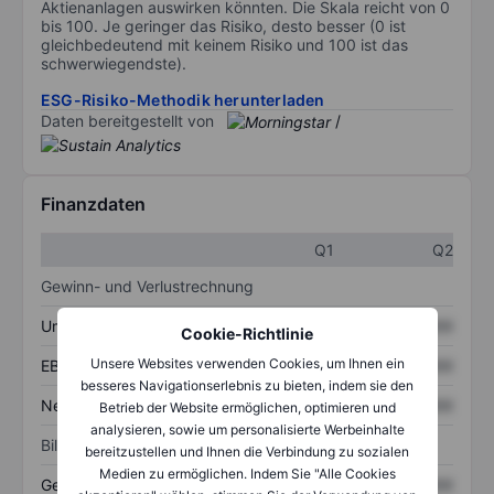
Aktienanlagen auswirken könnten. Die Skala reicht von 0
bis 100. Je geringer das Risiko, desto besser (0 ist
gleichbedeutend mit keinem Risiko und 100 ist das
schwerwiegendste).
ESG-Risiko-Methodik herunterladen
Daten bereitgestellt von
/
Finanzdaten
Q1
Q2
Gewinn- und Verlustrechnung
Umsatz
XXXXXXX
XXXXXXX
Cookie-Richtlinie
Unsere Websites verwenden Cookies, um Ihnen ein
EBITDA
XXXXXXX
XXXXXXX
besseres Navigationserlebnis zu bieten, indem sie den
Nettoeinkommen
XXXXXXX
XXXXXXX
Betrieb der Website ermöglichen, optimieren und
analysieren, sowie um personalisierte Werbeinhalte
Bilanz
bereitzustellen und Ihnen die Verbindung zu sozialen
Medien zu ermöglichen. Indem Sie "Alle Cookies
Gesamtvermögen
XXXXXXX
XXXXXXX