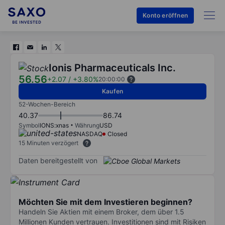
Konto eröffnen
Ionis Pharmaceuticals Inc.
56.56
+2.07
/
+3.80%
20:00:00
Kaufen
52-Wochen-Bereich
40.37
86.74
Symbol
IONS:xnas
Währung
USD
NASDAQ
Closed
15 Minuten verzögert
Daten bereitgestellt von
Möchten Sie mit dem Investieren beginnen?
Handeln Sie Aktien mit einem Broker, dem über 1.5
Millionen Kunden vertrauen. Investitionen sind mit Risiken