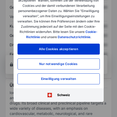
akzeptieren" wählen, stimmen Sie der Verwendung von
Cookies und der damit verbundenen Verarbeitung
Gesamtschulden
XXXXXXX
XXXXXXX
personenbezogener Daten zu. Wählen Sie "Einwilligung
verwalten", um Ihre Einwilligungseinstellungen zu
Verhältnisse
verwalten. Sie können Ihre Präferenzen ändern oder Ihre
Kurs/Umsatz
XXXXXXX
XXXXXXX
Zustimmung jederzeit auf der Seite mit den Cookie-
Richtlinien widerrufen. Bitte lesen Sie unsere
Cookie-
Gewinn je Aktie
XXXXXXX
XXXXXXX
Richtlinie
und unsere
Datenschutzrichtlinie
.
Dividende je Aktie
XXXXXXX
XXXXXXX
Alle Cookies akzeptieren
Eigenkapitalrendite
XXXXXXX
XXXXXXX
Konto eröffnen
um Zugriff auf mehr Diagramm-
Nur notwendige Cookies
und Analyse-Tools zu erhalten.
Einwilligung verwalten
Über Ionis Pharmaceuticals Inc.
Ionis Pharmaceuticals is the leading developer of
Schweiz
antisense technology to discover and develop novel
drugs. Its broad clinical and preclinical pipeline targets a
wide variety of diseases, with an emphasis on
cardiovascular, metabolic, neurological, and rare