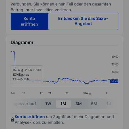
verbunden. Sie können einen Teil oder den gesamten
Betrag Ihrer Investition verlieren.
Konto
Entdecken Sie das Saxo-
Angebot
eröffnen
Diagramm
Chart
80.00
Line chart with 299 data points.
72.00
The chart has 1 X axis displaying categories.
07-Aug.-2026 19:30
64.00
IONS:xnas
The chart has 1 Y axis displaying values. Data ranges 
Close
56.56
56.00
54.49
Juli
13
17
21
27
31
Aug.
7
End of interactive chart.
Tagesverlauf
1W
1M
3M
6M
1J
3J
Konto eröffnen
um Zugriff auf mehr Diagramm- und
Analyse-Tools zu erhalten.