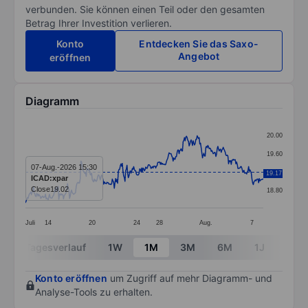
verbunden. Sie können einen Teil oder den gesamten
Betrag Ihrer Investition verlieren.
Konto
Entdecken Sie das Saxo-
Angebot
eröffnen
Diagramm
Chart
20.00
Line chart with 357 data points.
19.60
The chart has 1 X axis displaying categories.
07-Aug.-2026 15:30
19.20
19.17
ICAD:xpar
The chart has 1 Y axis displaying values. Data ranges 
Close
19.02
18.80
Juli
14
20
24
28
Aug.
7
End of interactive chart.
Tagesverlauf
1W
1M
3M
6M
1J
3J
Konto eröffnen
um Zugriff auf mehr Diagramm- und
Analyse-Tools zu erhalten.