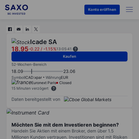
Konto eröffnen
Icade SA
18.95
-0.22
/
-1.15%
13:05:41
Kaufen
52-Wochen-Bereich
18.09
23.06
Symbol
ICAD:xpar
Währung
EUR
Euronext Paris
Closed
15 Minuten verzögert
Daten bereitgestellt von
Möchten Sie mit dem Investieren beginnen?
Handeln Sie Aktien mit einem Broker, dem über 1.5
Millionen Kunden vertrauen. Investitionen sind mit Risiken