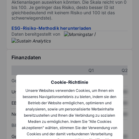
Aktienanlagen auswirken könnten. Die Skala reicht von 0
bis 100. Je geringer das Risiko, desto besser (0 ist
gleichbedeutend mit keinem Risiko und 100 ist das
schwerwiegendste).
ESG-Risiko-Methodik herunterladen
Daten bereitgestellt von
/
Finanzdaten
Q1
Q2
Gewinn- und Verlustrechnung
Cookie-Richtlinie
Unsere Websites verwenden Cookies, um Ihnen ein
Umsatz
XXXXXXX
XXXXXXX
besseres Navigationserlebnis zu bieten, indem sie den
EBITDA
XXXXXXX
XXXXXXX
Betrieb der Website ermöglichen, optimieren und
analysieren, sowie um personalisierte Werbeinhalte
Nettoeinkommen
XXXXXXX
XXXXXXX
bereitzustellen und Ihnen die Verbindung zu sozialen
Medien zu ermöglichen. Indem Sie "Alle Cookies
Bilanz
akzeptieren" wählen, stimmen Sie der Verwendung von
Cookies und der damit verbundenen Verarbeitung
Gesamtvermögen
XXXXXXX
XXXXXXX