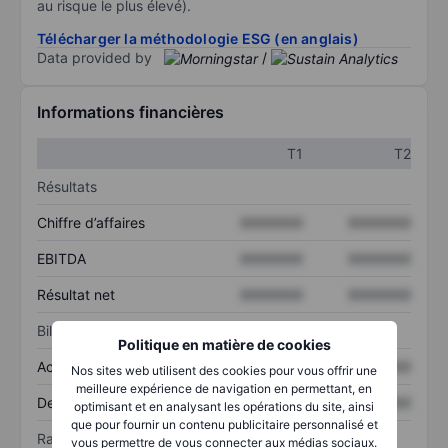
au risque le plus élevé).
Télécharger la méthodologie ESG (en anglais)
Data provided by
/
Informations financières
T1
T2
Résultats
Chiffre d’affaires
XXXXXXX
XXXXXXX
EBITDA
XXXXXXX
XXXXXXX
Résultat net
XXXXXXX
XXXXXXX
Bilan
Politique en matière de cookies
Actif total
XXXXXXX
XXXXXXX
Nos sites web utilisent des cookies pour vous offrir une
meilleure expérience de navigation en permettant, en
Dette totale
XXXXXXX
XXXXXXX
optimisant et en analysant les opérations du site, ainsi
que pour fournir un contenu publicitaire personnalisé et
Ratios
vous permettre de vous connecter aux médias sociaux.