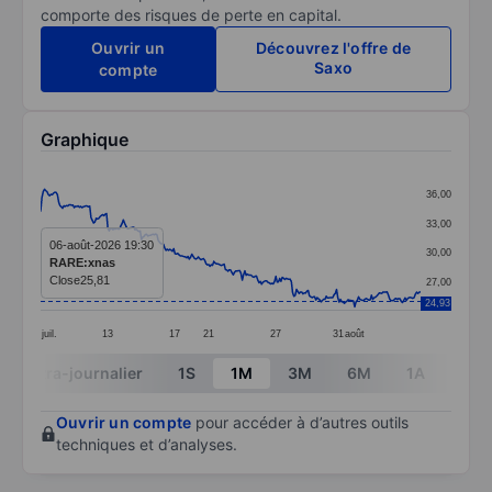
comporte des risques de perte en capital.
Ouvrir un
Découvrez l'offre de
Saxo
compte
Graphique
Chart
36,00
Line chart with 295 data points.
33,00
The chart has 1 X axis displaying categories.
06-août-2026 19:30
30,00
RARE:xnas
The chart has 1 Y axis displaying values. Data ranges
Close
25,81
27,00
24,93
juil.
13
17
21
27
31
août
End of interactive chart.
Intra-journalier
1S
1M
3M
6M
1A
3A
Ouvrir un compte
pour accéder à d’autres outils
techniques et d’analyses.