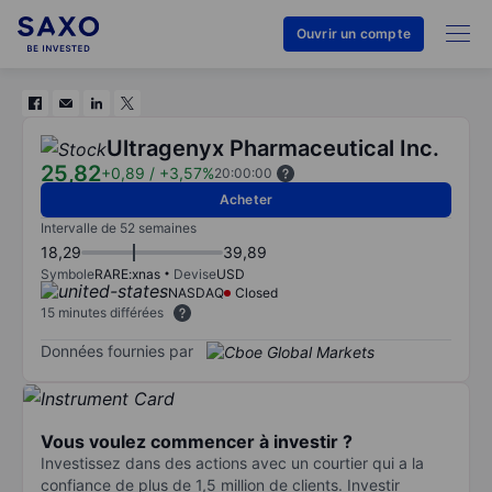
Ouvrir un compte
Ultragenyx Pharmaceutical Inc.
25,82
+0,89
/
+3,57%
20:00:00
Acheter
Intervalle de 52 semaines
18,29
39,89
Symbole
RARE:xnas
Devise
USD
NASDAQ
Closed
15 minutes différées
Données fournies par
Vous voulez commencer à investir ?
Investissez dans des actions avec un courtier qui a la
confiance de plus de 1,5 million de clients. Investir