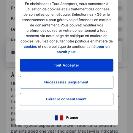
En choisissant « Tout Accepter», vous consentez à
Prix / ventes
XXXXXXX
XXXXXXX
l'utilisation de cookies et au traitement des données
personnelles qui en découle. Sélectionnez « Gérer le
Bénéfice par action
XXXXXXX
XXXXXXX
consentement » pour gérer vos préférences en matière
de consentement. Vous pouvez modifier vos
Dividende par action
XXXXXXX
XXXXXXX
préférences ou retirer votre consentement à tout
moment via notre page de politique en matière de
Rendement des
XXXXXXX
XXXXXXX
cookies. Veuillez consulter notre politique en matière de
capitaux propres
cookies
et notre politique de confidentialité
pour en
Ouvrir un compte
pour accéder à d’autres outils
savoir plus
.
techniques et d’analyses.
Tout Accepter
À propos Ultragenyx Pharmaceutical Inc.
Nécessaires uniquement
Ultragenyx Pharmaceutical Inc is a USA-based
biopharmaceutical company. The company identifies,
acquires, develops, and commercializes novel products
Gérer le consentement
for the treatment of serious, rare, and ultra-rare
diseases, with a focus on debilitating genetic conditions.
Its medicine portfolio includes Crysvita, Dojolvi, and
France
Mepsevii. Crysvita is indicated for the treatment of X-
linked hypophosphatemia (XLH) in adult and pediatric
patients aged one year and older. Mepsevii is indicated