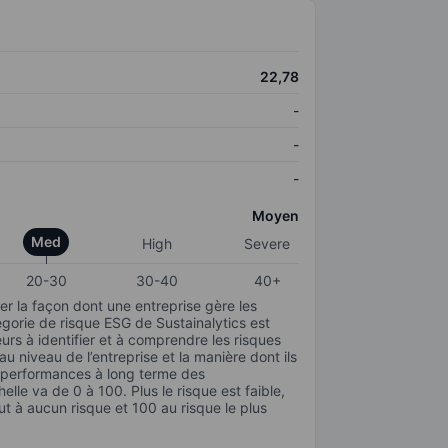
22,78
-
-
-
Moyen
Med
High
Severe
20-30
30-40
40+
r la façon dont une entreprise gère les
gorie de risque ESG de Sustainalytics est
urs à identifier et à comprendre les risques
 niveau de l’entreprise et la manière dont ils
s performances à long terme des
elle va de 0 à 100. Plus le risque est faible,
ut à aucun risque et 100 au risque le plus