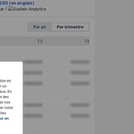
ESG (en anglais)
/
Par an
Par trimestre
T3
T4
XXXXXXX
XXXXXXX
XXXXXXX
XXXXXXX
tion en
XXXXXXX
XXXXXXX
ir un
aux. En
nt des
er vos
XXXXXXX
XXXXXXX
er votre
llez
XXXXXXX
XXXXXXX
ur en