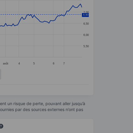
7,00
6,90
6,50
6,00
5,50
août
4
5
6
7
nt un risque de perte, pouvant aller jusqu’à
fournies par des sources externes n’ont pas