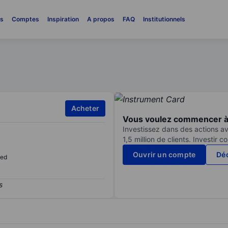
es
Comptes
Inspiration
A propos
FAQ
Institutionnels
Acheter
Vous voulez commencer à 
Investissez dans des actions av
1,5 million de clients. Investir 
Ouvrir un compte
Déc
sed