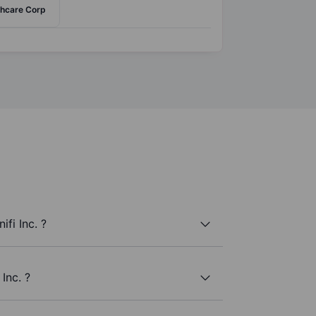
thcare Corp
fi Inc. ?
Inc. ?