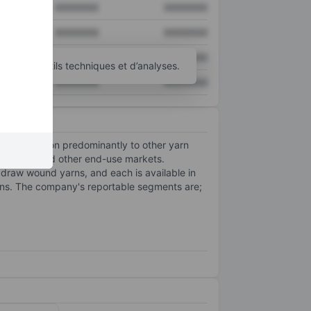
XXXXXXX
XXXXXXX
XXXXXXX
XXXXXXX
XXXXXXX
XXXXXXX
’autres outils techniques et d’analyses.
XXXXXXX
XXXXXXX
ster and nylon predominantly to other yarn
dustrial, and other end-use markets.
 draw wound yarns, and each is available in
arns. The company's reportable segments are;