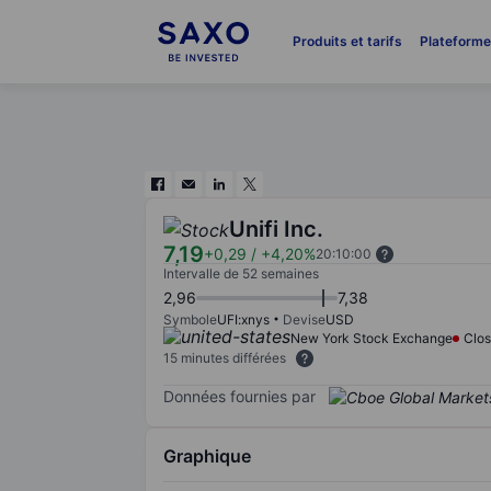
Produits et tarifs
Plateform
Unifi Inc.
7,19
+0,29
/
+4,20%
20:10:00
Intervalle de 52 semaines
2,96
7,38
Symbole
UFI:xnys
Devise
USD
New York Stock Exchange
Clo
15 minutes différées
Données fournies par
Graphique
Chart