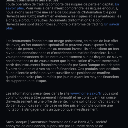
Soyez conscient(e) des risques.
Toute opération de trading comporte des risques de perte en capital.
En
savoir plus
. Pour vous aider à mieux comprendre les risques encourus,
nous avons rassemblé une série de Documents d’Information Clé pour
l’Investisseur (DICI) mettant en évidence les risques et les avantages liés
à chaque produit. D'autres Documents d’Information Clé pour
l’Investisseur sont disponibles sur notre plateforme de trading.
En savoir
plus
.
Les instruments financiers sur marge présentent, en raison de leur effet
de levier, un fort caractère spéculatif et peuvent vous exposer à des
risques de pertes supérieures au montant investi. Ils nécessitent un bon
niveau de connaissances et d'expérience en matière financière. Nous
vous recommandons de lire notre avertissement sur les risques, de suivre
nos formations et de vous assurer que la réalisation d'investissements à
partir des instruments financiers proposés par Saxo Banque est adaptée
à votre situation et à vos objectifs financiers. Ces produits sont destinés
à une clientèle avisée pouvant surveiller ses positions de manière
quotidienne, voire plusieurs fois par jour, et ayant les moyens financiers
de supporter un tel risque.
Les informations présentées dans le site
www.home.saxo/fr
vous sont
communiquées à titre purement informatif et ne constitue ni un conseil
d’investissement, ni une offre de vente, ni une sollicitation d’achat, et ne
doit en aucun cas servir de base ou être pris en compte comme une
incitation à s’engager dans un quelconque investissement.
Saxo Banque | Succursale française de Saxo Bank A/S., société
anonyme de droit danois, supervisée par l'autorité danoise de