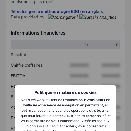
au risque le plus élevé).
Télécharger la méthodologie ESG (en anglais)
Data provided by
/
Informations financières
T1
T2
Résultats
Chiffre d’affaires
XXXXXXX
XXXXXXX
EBITDA
XXXXXXX
XXXXXXX
Résultat net
XXXXXXX
XXXXXXX
Politique en matière de cookies
Bilan
Nos sites web utilisent des cookies pour vous offrir une
meilleure expérience de navigation en permettant, en
Actif total
XXXXXXX
XXXXXXX
optimisant et en analysant les opérations du site, ainsi
que pour fournir un contenu publicitaire personnalisé et
Dette totale
XXXXXXX
XXXXXXX
vous permettre de vous connecter aux médias sociaux.
En choisissant « Tout Accepter», vous consentez à
Ratios