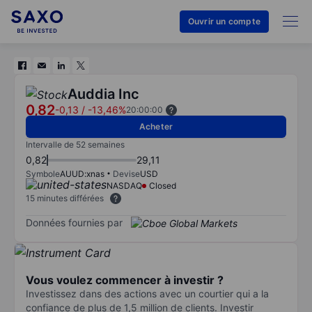
Ouvrir un compte
Auddia Inc
0,82
-0,13
/
-13,46%
20:00:00
Acheter
Intervalle de 52 semaines
0,82
29,11
Symbole
AUUD:xnas
Devise
USD
NASDAQ
Closed
15 minutes différées
Données fournies par
Vous voulez commencer à investir ?
Investissez dans des actions avec un courtier qui a la
confiance de plus de 1,5 million de clients. Investir