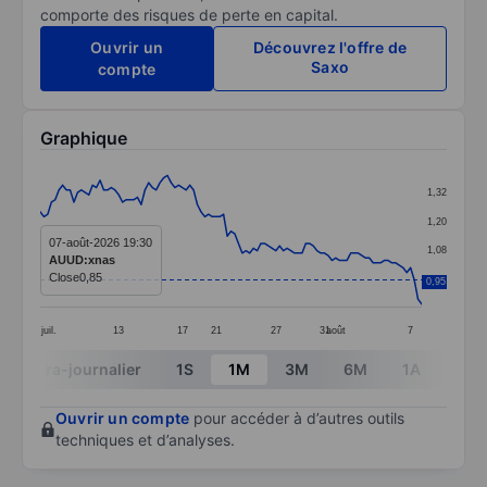
comporte des risques de perte en capital.
Ouvrir un
Découvrez l'offre de
Saxo
compte
Graphique
Chart
1,32
Line chart with 103 data points.
1,20
The chart has 1 X axis displaying categories.
07-août-2026 19:30
1,08
AUUD:xnas
The chart has 1 Y axis displaying values. Data ranges 
Close
0,85
0,96
0,95
juil.
13
17
21
27
31
août
7
End of interactive chart.
Intra-journalier
1S
1M
3M
6M
1A
3A
Ouvrir un compte
pour accéder à d’autres outils
techniques et d’analyses.