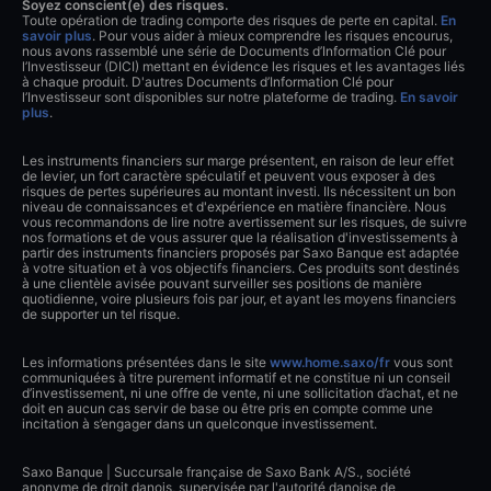
Soyez conscient(e) des risques.
Toute opération de trading comporte des risques de perte en capital.
En
savoir plus
. Pour vous aider à mieux comprendre les risques encourus,
nous avons rassemblé une série de Documents d’Information Clé pour
l’Investisseur (DICI) mettant en évidence les risques et les avantages liés
à chaque produit. D'autres Documents d’Information Clé pour
l’Investisseur sont disponibles sur notre plateforme de trading.
En savoir
plus
.
Les instruments financiers sur marge présentent, en raison de leur effet
de levier, un fort caractère spéculatif et peuvent vous exposer à des
risques de pertes supérieures au montant investi. Ils nécessitent un bon
niveau de connaissances et d'expérience en matière financière. Nous
vous recommandons de lire notre avertissement sur les risques, de suivre
nos formations et de vous assurer que la réalisation d'investissements à
partir des instruments financiers proposés par Saxo Banque est adaptée
à votre situation et à vos objectifs financiers. Ces produits sont destinés
à une clientèle avisée pouvant surveiller ses positions de manière
quotidienne, voire plusieurs fois par jour, et ayant les moyens financiers
de supporter un tel risque.
Les informations présentées dans le site
www.home.saxo/fr
vous sont
communiquées à titre purement informatif et ne constitue ni un conseil
d’investissement, ni une offre de vente, ni une sollicitation d’achat, et ne
doit en aucun cas servir de base ou être pris en compte comme une
incitation à s’engager dans un quelconque investissement.
Saxo Banque | Succursale française de Saxo Bank A/S., société
anonyme de droit danois, supervisée par l'autorité danoise de