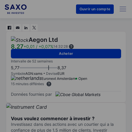
Ouvrir un compte
Aegon Ltd
8,27
+0,01
/
+0,07%
14:32:28
Acheter
Intervalle de 52 semaines
5,77
8,37
Symbole
AGN:xams
Devise
EUR
Euronext Amsterdam
Open
15 minutes différées
Données fournies par
Vous voulez commencer à investir ?
Investissez dans des actions avec un courtier qui a la
confiance de plus de 1,5 million de clients. Investir