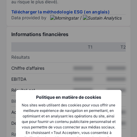
au risque le plus élevé).
Télécharger la méthodologie ESG (en anglais)
Data provided by
/
Informations financières
T1
T2
Résultats
Chiffre d’affaires
XXXXXXX
XXXXXXX
EBITDA
XXXXXXX
XXXXXXX
Résultat net
XXXXXXX
XXXXXXX
Politique en matière de cookies
Bilan
Nos sites web utilisent des cookies pour vous offrir une
meilleure expérience de navigation en permettant, en
Actif total
XXXXXXX
XXXXXXX
optimisant et en analysant les opérations du site, ainsi
que pour fournir un contenu publicitaire personnalisé et
Dette totale
XXXXXXX
XXXXXXX
vous permettre de vous connecter aux médias sociaux.
En choisissant « Tout Accepter», vous consentez à
Ratios