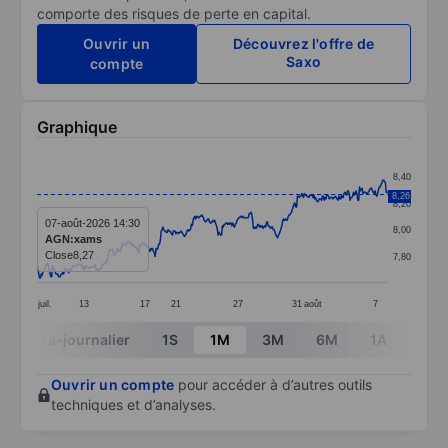
comporte des risques de perte en capital.
Ouvrir un
Découvrez l'offre de
Saxo
compte
Graphique
Chart
8,40
Line chart with 408 data points.
8,26
8,20
The chart has 1 X axis displaying categories.
07-août-2026 14:30
8,00
AGN:xams
The chart has 1 Y axis displaying values. Data ranges 
Close
8,27
7,80
juil.
13
17
21
27
31
août
7
End of interactive chart.
Intra-journalier
1S
1M
3M
6M
1A
3A
Ouvrir un compte
pour accéder à d’autres outils
techniques et d’analyses.