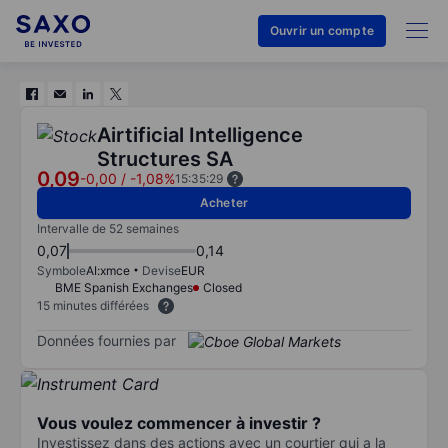
Ouvrir un compte
Airtificial Intelligence
Structures SA
0,09
-0,00
/
-1,08%
15:35:29
Acheter
Intervalle de 52 semaines
0,07
0,14
Symbole
AI:xmce
Devise
EUR
BME Spanish Exchanges
Closed
15 minutes différées
Données fournies par
Vous voulez commencer à investir ?
Investissez dans des actions avec un courtier qui a la