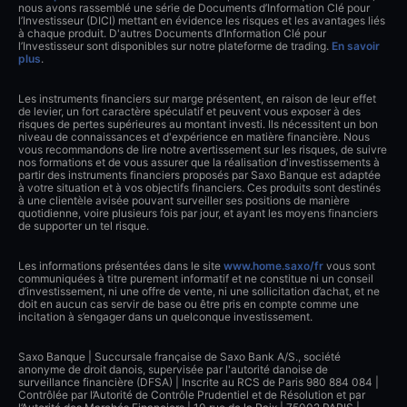
nous avons rassemblé une série de Documents d’Information Clé pour
l’Investisseur (DICI) mettant en évidence les risques et les avantages liés
à chaque produit. D'autres Documents d’Information Clé pour
l’Investisseur sont disponibles sur notre plateforme de trading.
En savoir
plus
.
Les instruments financiers sur marge présentent, en raison de leur effet
de levier, un fort caractère spéculatif et peuvent vous exposer à des
risques de pertes supérieures au montant investi. Ils nécessitent un bon
niveau de connaissances et d'expérience en matière financière. Nous
vous recommandons de lire notre avertissement sur les risques, de suivre
nos formations et de vous assurer que la réalisation d'investissements à
partir des instruments financiers proposés par Saxo Banque est adaptée
à votre situation et à vos objectifs financiers. Ces produits sont destinés
à une clientèle avisée pouvant surveiller ses positions de manière
quotidienne, voire plusieurs fois par jour, et ayant les moyens financiers
de supporter un tel risque.
Les informations présentées dans le site
www.home.saxo/fr
vous sont
communiquées à titre purement informatif et ne constitue ni un conseil
d’investissement, ni une offre de vente, ni une sollicitation d’achat, et ne
doit en aucun cas servir de base ou être pris en compte comme une
incitation à s’engager dans un quelconque investissement.
Saxo Banque | Succursale française de Saxo Bank A/S., société
anonyme de droit danois, supervisée par l'autorité danoise de
surveillance financière (DFSA) | Inscrite au RCS de Paris 980 884 084 |
Contrôlée par l’Autorité de Contrôle Prudentiel et de Résolution et par