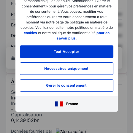
personnelles qui en découle. Sélectionnez « Gérer le
Ratios
consentement » pour gérer vos préférences en matière
de consentement. Vous pouvez modifier vos
Prix / ventes
XXXXXXX
XXXXXXX
préférences ou retirer votre consentement à tout
moment via notre page de politique en matière de
Bénéfice par action
XXXXXXX
XXXXXXX
cookies. Veuillez consulter notre politique en matière de
cookies
et notre politique de confidentialité
pour en
Dividende par action
XXXXXXX
XXXXXXX
savoir plus
.
Rendement des
XXXXXXX
XXXXXXX
Tout Accepter
capitaux propres
Ouvrir un compte
pour accéder à d’autres outils
techniques et d’analyses.
Nécessaires uniquement
À propos Airtificial Intelligence Structures SA
Gérer le consentement
Secteur
Industrie
Industrie
France
-
Capitalisation
0,1439152bn
Données fournies par
/