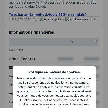
moins il est important (0 équivaut à aucun risque et 100
au risque le plus élevé).
Télécharger la méthodologie ESG (en anglais)
Data provided by
/
Informations financières
T1
T2
Résultats
Chiffre d’affaires
XXXXXXX
XXXXXXX
EBITDA
XXXXXXX
XXXXXXX
Politique en matière de cookies
Résultat net
XXXXXXX
XXXXXXX
Nos sites web utilisent des cookies pour vous offrir une
meilleure expérience de navigation en permettant, en
Bilan
optimisant et en analysant les opérations du site, ainsi
que pour fournir un contenu publicitaire personnalisé et
Actif total
XXXXXXX
XXXXXXX
vous permettre de vous connecter aux médias sociaux.
En choisissant « Tout Accepter», vous consentez à
Dette totale
XXXXXXX
XXXXXXX
l'utilisation de cookies et au traitement des données