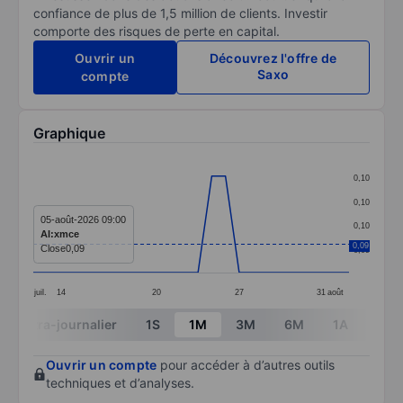
confiance de plus de 1,5 million de clients. Investir
comporte des risques de perte en capital.
Ouvrir un
Découvrez l'offre de
Saxo
compte
Graphique
Chart
0,10
Line chart with 24 data points.
0,10
The chart has 1 X axis displaying categories.
05-août-2026 09:00
0,10
AI:xmce
The chart has 1 Y axis displaying values. Data ranges 
0,09
Close
0,09
0,09
juil.
14
20
27
31
août
End of interactive chart.
Intra-journalier
1S
1M
3M
6M
1A
3A
Ouvrir un compte
pour accéder à d’autres outils
techniques et d’analyses.