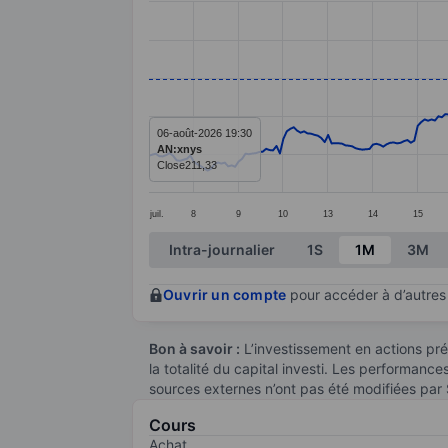
Line chart with 295 data points.
The chart has 1 X axis displaying categ
The chart has 1 Y axis displaying value
06-août-2026 19:30
AN:xnys
Close
211,33
juil.
8
9
10
13
14
15
End of interactive chart.
Intra-journalier
1S
1M
3M
Ouvrir un compte
pour accéder à d’autres 
Bon à savoir :
L’investissement en actions pré
la totalité du capital investi. Les performanc
sources externes n’ont pas été modifiées par
Cours
Achat