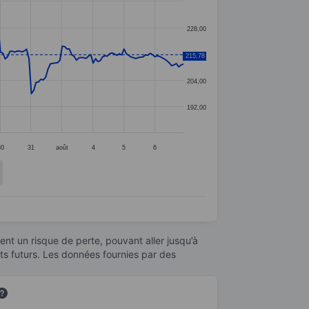
228,00
216,00
215,78
204,00
192,00
30
31
août
4
5
6
nt un risque de perte, pouvant aller jusqu’à
ats futurs. Les données fournies par des