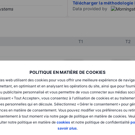
Télécharger la méthodologie 
Data provided by
T1
T2
XXXXXXX
XXXXXXX
POLITIQUE EN MATIÈRE DE COOKIES
XXXXXXX
XXXXXXX
tes web utilisent des cookies pour vous offrir une meilleure expérience de naviga
XXXXXXX
XXXXXXX
ettant, en optimisant et en analysant les opérations du site, ainsi que pour fourn
u publicitaire personnalisé et vous permettre de vous connecter aux médias soci
issant « Tout Accepter», vous consentez à l'utilisation de cookies et au traiteme
es personnelles qui en découle. Sélectionnez « Gérer le consentement » pour gér
XXXXXXX
XXXXXXX
nces en matière de consentement. Vous pouvez modifier vos préférences ou retir
sentement à tout moment via notre page de politique en matière de cookies. Veui
XXXXXXX
XXXXXXX
lter notre politique en matière de
cookies
et notre politique de confidentialité
po
savoir plus
.