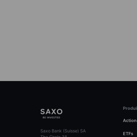
Produit
Action
Saxo Bank (Suisse) SA
ETFs
The Circle 38