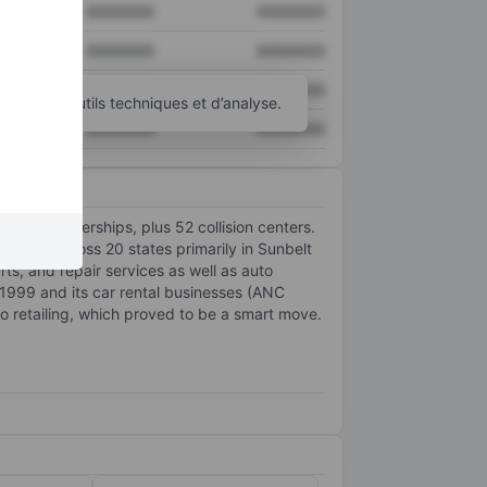
XXXXXXX
XXXXXXX
XXXXXXX
XXXXXXX
XXXXXXX
XXXXXXX
d’autres outils techniques et d’analyse.
XXXXXXX
XXXXXXX
r 240 dealerships, plus 52 collision centers.
ibutors across 20 states primarily in Sunbelt
ts, and repair services as well as auto
 1999 and its car rental businesses (ANC
o retailing, which proved to be a smart move.