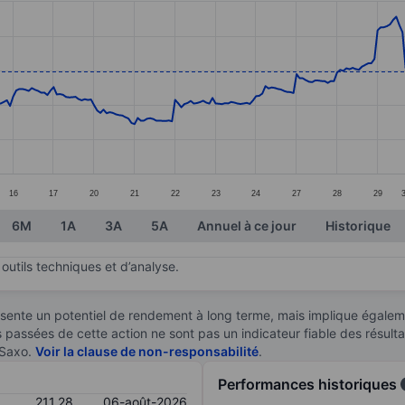
ories.
s. Data ranges from 186.76 to 234.79.
16
17
20
21
22
23
24
27
28
29
6M
1A
3A
5A
Annuel à ce jour
Historique
outils techniques et d’analyse.
sente un potentiel de rendement à long terme, mais implique égaleme
es passées de cette action ne sont pas un indicateur fiable des résult
 Saxo.
Voir la clause de non-responsabilité
.
Performances historiques
211,28
06-août-2026