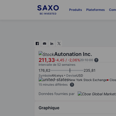
Produits
Plateformes
Com
Autonation Inc.
211,33
-4,45
/
-2,06%
20:10:00
Intervalle de 52 semaines
176,62
235,81
Symbole
AN:xnys
Devise
USD
New York Stock Exchange
Clo
15 minutes différées
Données fournies par
Graphique
Chart