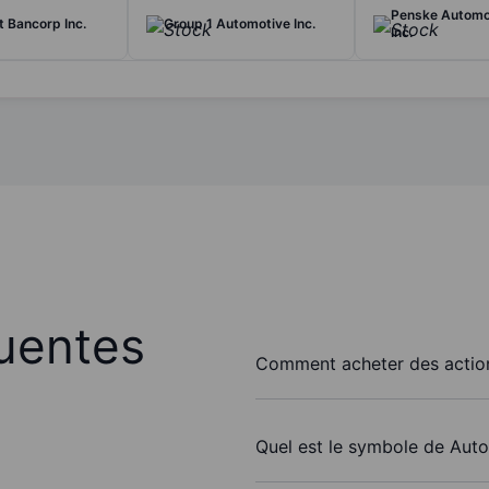
Penske Automo
 Bancorp Inc.
Group 1 Automotive Inc.
Inc.
uentes
Comment acheter des action
Quel est le symbole de Auton