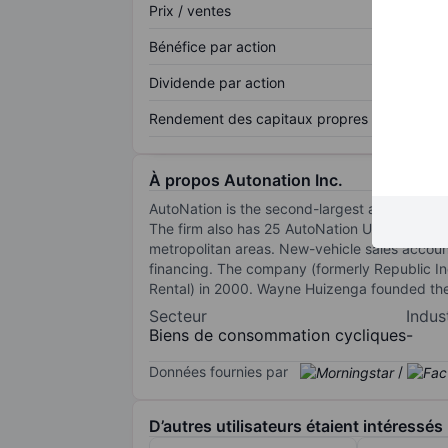
Prix / ventes
Bénéfice par action
Dividende par action
Rendement des capitaux propres
À propos Autonation Inc.
AutoNation is the second-largest automotive de
The firm also has 25 AutoNation USA used-vehic
metropolitan areas. New-vehicle sales account 
financing. The company (formerly Republic In
Rental) in 2000. Wayne Huizenga founded the c
Secteur
Indus
Biens de consommation cycliques
-
Données fournies par
/
D’autres utilisateurs étaient intéressés