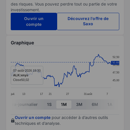
des risques. Vous pouvez perdre tout ou partie de votre
investissement.
Ouvrir un
Découvrez l'offre de
Saxo
compte
Graphique
Chart
52,50
Line chart with 299 data points.
50,69
50,00
The chart has 1 X axis displaying categories.
07-août-2026 19:30
47,50
ALK:xnys
The chart has 1 Y axis displaying values. Data ranges
Close
50,02
45,00
juil.
13
17
21
27
31
août
7
End of interactive chart.
Intra-journalier
1S
1M
3M
6M
1A
3A
Ouvrir un compte
pour accéder à d’autres outils
techniques et d’analyse.