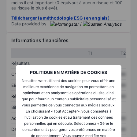
moins il est important (0 équivaut à aucun risque et 100
au risque le plus élevé).
Télécharger la méthodologie ESG (en anglais)
Data provided by
/
Informations financières
T1
T2
Résultats
POLITIQUE EN MATIÈRE DE COOKIES
Chiffre d’affaires
XXXXXXX
XXXXXXX
Nos sites web utilisent des cookies pour vous offrir une
EBITDA
XXXXXXX
XXXXXXX
meilleure expérience de navigation en permettant, en
optimisant et en analysant les opérations du site, ainsi
Résultat net
XXXXXXX
XXXXXXX
que pour fournir un contenu publicitaire personnalisé et
vous permettre de vous connecter aux médias sociaux.
Bilan
En choisissant « Tout Accepter», vous consentez à
l'utilisation de cookies et au traitement des données
Actifs totaux
XXXXXXX
XXXXXXX
personnelles qui en découle. Sélectionnez « Gérer le
Dette totale
XXXXXXX
XXXXXXX
consentement » pour gérer vos préférences en matière
de consentement. Vous pouvez modifier vos