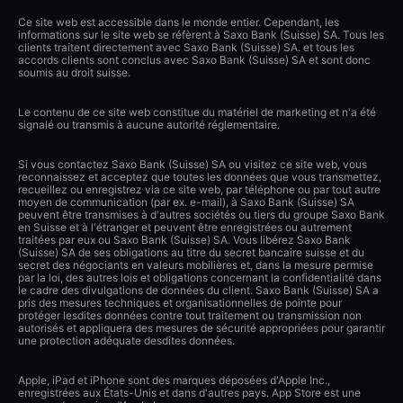
Ce site web est accessible dans le monde entier. Cependant, les
informations sur le site web se réfèrent à Saxo Bank (Suisse) SA. Tous les
clients traitent directement avec Saxo Bank (Suisse) SA. et tous les
accords clients sont conclus avec Saxo Bank (Suisse) SA et sont donc
soumis au droit suisse.
Le contenu de ce site web constitue du matériel de marketing et n'a été
signalé ou transmis à aucune autorité réglementaire.
Si vous contactez Saxo Bank (Suisse) SA ou visitez ce site web, vous
reconnaissez et acceptez que toutes les données que vous transmettez,
recueillez ou enregistrez via ce site web, par téléphone ou par tout autre
moyen de communication (par ex. e-mail), à Saxo Bank (Suisse) SA
peuvent être transmises à d'autres sociétés ou tiers du groupe Saxo Bank
en Suisse et à l'étranger et peuvent être enregistrées ou autrement
traitées par eux ou Saxo Bank (Suisse) SA. Vous libérez Saxo Bank
(Suisse) SA de ses obligations au titre du secret bancaire suisse et du
secret des négociants en valeurs mobilières et, dans la mesure permise
par la loi, des autres lois et obligations concernant la confidentialité dans
le cadre des divulgations de données du client. Saxo Bank (Suisse) SA a
pris des mesures techniques et organisationnelles de pointe pour
protéger lesdites données contre tout traitement ou transmission non
autorisés et appliquera des mesures de sécurité appropriées pour garantir
une protection adéquate desdites données.
Apple, iPad et iPhone sont des marques déposées d'Apple Inc.,
enregistrées aux États-Unis et dans d'autres pays. App Store est une