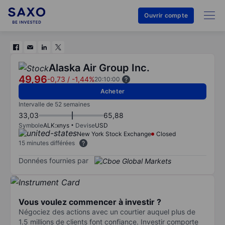
Ouvrir compte
Alaska Air Group Inc.
49,96
-0,73
/
-1,44%
20:10:00
Acheter
Intervalle de 52 semaines
33,03
65,88
Symbole
ALK:xnys
Devise
USD
New York Stock Exchange
Closed
15 minutes différées
Données fournies par
Vous voulez commencer à investir ?
Négociez des actions avec un courtier auquel plus de
1.5 millions de clients font confiance. Investir comporte