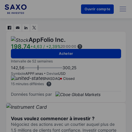
Ouvrir compte
AppFolio Inc.
198,74
+4,63
/
+2,39%
20:00:00
Acheter
Intervalle de 52 semaines
142,56
300,25
Symbole
APPF:xnas
Devise
USD
NASDAQ
Closed
15 minutes différées
Données fournies par
Vous voulez commencer à investir ?
Négociez des actions avec un courtier auquel plus de
1.5 millions de clients font confiance. Investir comporte