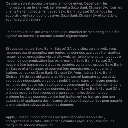
Ce site web est accessible dans le monde entier. Cependant, les
informations sur le site web se réfèrent à Saxo Bank (Suisse) SA. Tous les
clients traitent directement avec Saxo Bank (Suisse) SA. et tous les
accords clients sont conclus avec Saxo Bank (Suisse) SA et sont donc
soumis au droit suisse.
Le contenu de ce site web constitue du matériel de marketing et n'a été
signalé ou transmis à aucune autorité réglementaire.
Si vous contactez Saxo Bank (Suisse) SA ou visitez ce site web, vous
reconnaissez et acceptez que toutes les données que vous transmettez,
recueillez ou enregistrez via ce site web, par téléphone ou par tout autre
moyen de communication (par ex. e-mail), à Saxo Bank (Suisse) SA
peuvent être transmises à d'autres sociétés ou tiers du groupe Saxo Bank
en Suisse et à l'étranger et peuvent être enregistrées ou autrement
traitées par eux ou Saxo Bank (Suisse) SA. Vous libérez Saxo Bank
(Suisse) SA de ses obligations au titre du secret bancaire suisse et du
secret des négociants en valeurs mobilières et, dans la mesure permise
par la loi, des autres lois et obligations concernant la confidentialité dans
le cadre des divulgations de données du client. Saxo Bank (Suisse) SA a
pris des mesures techniques et organisationnelles de pointe pour
protéger lesdites données contre tout traitement ou transmission non
autorisés et appliquera des mesures de sécurité appropriées pour garantir
une protection adéquate desdites données.
Apple, iPad et iPhone sont des marques déposées d'Apple Inc.,
enregistrées aux États-Unis et dans d'autres pays. App Store est une
marque de service d'Apple Inc.