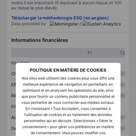
moins il est important (0 équivaut à aucun risque et 100
au risque le plus élevé).
Télécharger la méthodologie ESG (en anglais)
Data provided by
/
Informations financières
T1
T2
Résultats
POLITIQUE EN MATIÈRE DE COOKIES
Chiffre d’affaires
XXXXXXX
XXXXXXX
Nos sites web utilisent des cookies pour vous offrir une
meilleure expérience de navigation en permettant, en
EBITDA
XXXXXXX
XXXXXXX
optimisant et en analysant les opérations du site, ainsi
Résultat net
XXXXXXX
XXXXXXX
que pour fournir un contenu publicitaire personnalisé et
vous permettre de vous connecter aux médias sociaux.
Bilan
En choisissant « Tout Accepter», vous consentez à
l'utilisation de cookies et au traitement des données
Actifs totaux
XXXXXXX
XXXXXXX
personnelles qui en découle. Sélectionnez « Gérer le
consentement » pour gérer vos préférences en matière
Dette totale
XXXXXXX
XXXXXXX
de consentement. Vous pouvez modifier vos