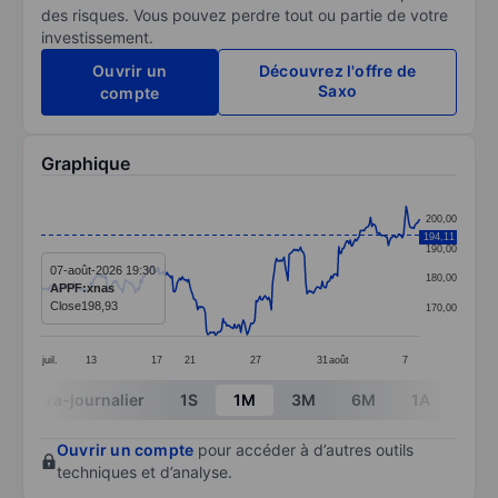
des risques. Vous pouvez perdre tout ou partie de votre
investissement.
Ouvrir un
Découvrez l'offre de
Saxo
compte
Graphique
Chart
200,00
Line chart with 299 data points.
194,11
190,00
The chart has 1 X axis displaying categories.
07-août-2026 19:30
180,00
APPF:xnas
The chart has 1 Y axis displaying values. Data ranges
Close
198,93
170,00
juil.
13
17
21
27
31
août
7
End of interactive chart.
Intra-journalier
1S
1M
3M
6M
1A
3A
Ouvrir un compte
pour accéder à d’autres outils
techniques et d’analyse.