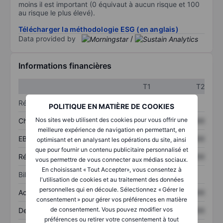
moins il est important (0 équivaut à aucun risque et 100
au risque le plus élevé).
Télécharger la méthodologie ESG (en anglais)
Data provided by
/
Informations financières
T1
T2
Résultats
POLITIQUE EN MATIÈRE DE COOKIES
Nos sites web utilisent des cookies pour vous offrir une
Chiffre d’affaires
XXXXXXX
XXXXXXX
meilleure expérience de navigation en permettant, en
EBITDA
XXXXXXX
XXXXXXX
optimisant et en analysant les opérations du site, ainsi
que pour fournir un contenu publicitaire personnalisé et
Résultat net
XXXXXXX
XXXXXXX
vous permettre de vous connecter aux médias sociaux.
En choisissant « Tout Accepter», vous consentez à
Bilan
l'utilisation de cookies et au traitement des données
personnelles qui en découle. Sélectionnez « Gérer le
Actifs totaux
XXXXXXX
XXXXXXX
consentement » pour gérer vos préférences en matière
de consentement. Vous pouvez modifier vos
Dette totale
XXXXXXX
XXXXXXX
préférences ou retirer votre consentement à tout