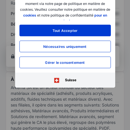
Ratios
moment via notre page de politique en matière de
cookies. Veuillez consulter notre politique en matière de
Prix / ventes
XXXXXXX
XXXXXXX
cookies
et notre politique de confidentialité
pour en
savoir plus
.
Bénéfice par action
XXXXXXX
XXXXXXX
Tout Accepter
Dividende par action
XXXXXXX
XXXXXXX
Rendement des
XXXXXXX
XXXXXXX
Nécessaires uniquement
capitaux propres
Ouvrir un compte
pour accéder à d’autres outils
techniques et d’analyse.
Gérer le consentement
À propos Arkema
Suisse
Arkema SA est un acteur mondial du secteur des
matériaux de spécialité (adhésifs, produits acryliques,
additifs, fluides techniques et matériaux divers). Avec
ses filiales, il opère dans les segments suivants: Solutions
adhésives, Matériaux avancés, Produits intermédiaires et
Solutions de revêtement. Matériaux avancés, segment
qui génère le CA le plus élevé, regroupe des polymères
haute performance (polyamides de spécialité, PVDF,