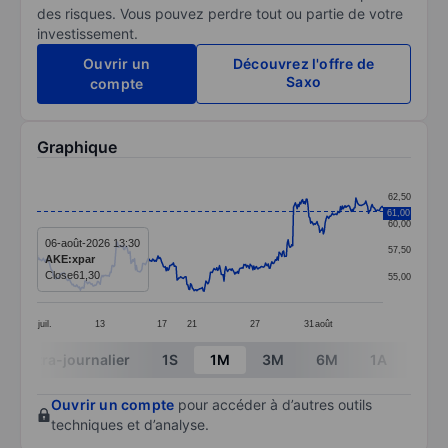
des risques. Vous pouvez perdre tout ou partie de votre
investissement.
Ouvrir un
Découvrez l'offre de
Saxo
compte
Graphique
Chart
62,50
Line chart with 384 data points.
61,00
60,00
The chart has 1 X axis displaying categories.
06-août-2026 13:30
57,50
AKE:xpar
The chart has 1 Y axis displaying values. Data ranges 
Close
61,30
55,00
juil.
13
17
21
27
31
août
End of interactive chart.
Intra-journalier
1S
1M
3M
6M
1A
3A
Ouvrir un compte
pour accéder à d’autres outils
techniques et d’analyse.