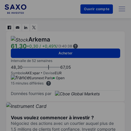
Ouvrir compte
Arkema
61,30
+0,30
/
+0,49%
13:40:38
Acheter
Intervalle de 52 semaines
48,30
67,05
Symbole
AKE:xpar
Devise
EUR
Euronext Paris
Open
15 minutes différées
Données fournies par
Vous voulez commencer à investir ?
Négociez des actions avec un courtier auquel plus de
1.5 millions de clients font confiance. Investir comporte