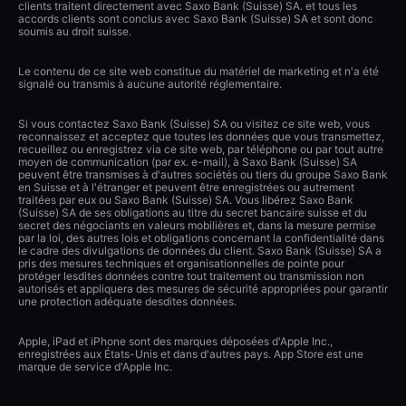
clients traitent directement avec Saxo Bank (Suisse) SA. et tous les
accords clients sont conclus avec Saxo Bank (Suisse) SA et sont donc
soumis au droit suisse.
Le contenu de ce site web constitue du matériel de marketing et n'a été
signalé ou transmis à aucune autorité réglementaire.
Si vous contactez Saxo Bank (Suisse) SA ou visitez ce site web, vous
reconnaissez et acceptez que toutes les données que vous transmettez,
recueillez ou enregistrez via ce site web, par téléphone ou par tout autre
moyen de communication (par ex. e-mail), à Saxo Bank (Suisse) SA
peuvent être transmises à d'autres sociétés ou tiers du groupe Saxo Bank
en Suisse et à l'étranger et peuvent être enregistrées ou autrement
traitées par eux ou Saxo Bank (Suisse) SA. Vous libérez Saxo Bank
(Suisse) SA de ses obligations au titre du secret bancaire suisse et du
secret des négociants en valeurs mobilières et, dans la mesure permise
par la loi, des autres lois et obligations concernant la confidentialité dans
le cadre des divulgations de données du client. Saxo Bank (Suisse) SA a
pris des mesures techniques et organisationnelles de pointe pour
protéger lesdites données contre tout traitement ou transmission non
autorisés et appliquera des mesures de sécurité appropriées pour garantir
une protection adéquate desdites données.
Apple, iPad et iPhone sont des marques déposées d'Apple Inc.,
enregistrées aux États-Unis et dans d'autres pays. App Store est une
marque de service d'Apple Inc.