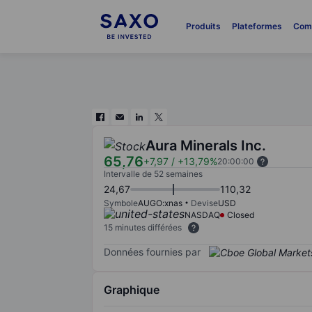
Produits
Plateformes
Com
Aura Minerals Inc.
65,76
+7,97
/
+13,79%
20:00:00
Intervalle de 52 semaines
24,67
110,32
Symbole
AUGO:xnas
Devise
USD
NASDAQ
Closed
15 minutes différées
Données fournies par
Graphique
Chart