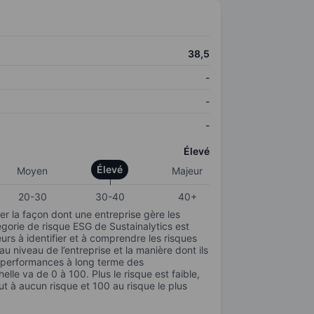
38,5
-
-
-
Élevé
Élevé
Moyen
Majeur
20-30
30-40
40+
r la façon dont une entreprise gère les
gorie de risque ESG de Sustainalytics est
urs à identifier et à comprendre les risques
 niveau de l’entreprise et la manière dont ils
s performances à long terme des
elle va de 0 à 100. Plus le risque est faible,
ut à aucun risque et 100 au risque le plus