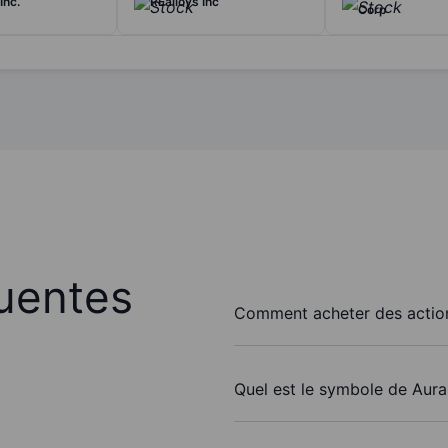
Inc.
REalloys Inc
Corp
uentes
Comment acheter des actions
Quel est le symbole de Aura 