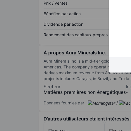
Prix / ventes
Bénéfice par action
Dividende par action
Rendement des capitaux propres
À propos Aura Minerals Inc.
Aura Minerals Inc is a mid-tier gold and cop
Americas. The company's operating segments 
derives maximum revenue from Aranzazu Mine.
projects include: Carajas, in Brazil, and Tolda
Secteur
In
Matières premières non énergétiques
-
Données fournies par
/
D’autres utilisateurs étaient intéressés