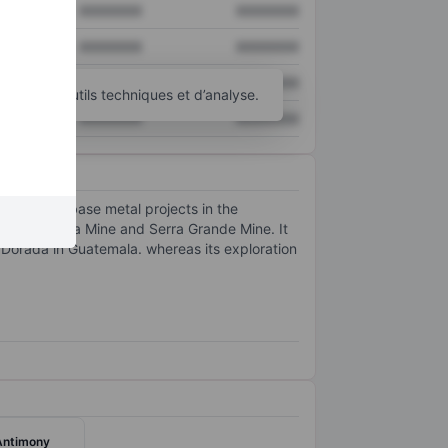
XXXXXXX
XXXXXXX
XXXXXXX
XXXXXXX
XXXXXXX
XXXXXXX
d’autres outils techniques et d’analyse.
XXXXXXX
XXXXXXX
 gold and base metal projects in the
, Borborema Mine and Serra Grande Mine. It
Dorada in Guatemala. whereas its exploration
Antimony