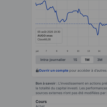
Line chart with 299 data points.
The chart has 1 X axis displaying categ
The chart has 1 Y axis displaying value
05-août-2026 19:30
AUGO:xnas
Close
66,00
juil.
7
8
9
10
13
14
End of interactive chart.
Intra-journalier
1S
1M
3M
Ouvrir un compte
pour accéder à d’autres 
Bon à savoir :
L’investissement en actions pré
la totalité du capital investi. Les performanc
sources externes n’ont pas été modifiées par
Cours
Achat