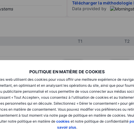
Télécharger la méthodologie 
Data provided by
T1
T2
XXXXXXX
XXXXXXX
POLITIQUE EN MATIÈRE DE COOKIES
XXXXXXX
XXXXXXX
tes web utilisent des cookies pour vous offrir une meilleure expérience de naviga
XXXXXXX
XXXXXXX
ettant, en optimisant et en analysant les opérations du site, ainsi que pour fourn
u publicitaire personnalisé et vous permettre de vous connecter aux médias soci
issant « Tout Accepter», vous consentez à l'utilisation de cookies et au traiteme
es personnelles qui en découle. Sélectionnez « Gérer le consentement » pour gér
XXXXXXX
XXXXXXX
nces en matière de consentement. Vous pouvez modifier vos préférences ou retir
sentement à tout moment via notre page de politique en matière de cookies. Veui
XXXXXXX
XXXXXXX
lter notre politique en matière de
cookies
et notre politique de confidentialité
po
savoir plus
.