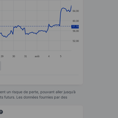
64,00
60,00
57,79
56,00
52,00
29
30
31
août
4
5
nt un risque de perte, pouvant aller jusqu’à
ats futurs. Les données fournies par des