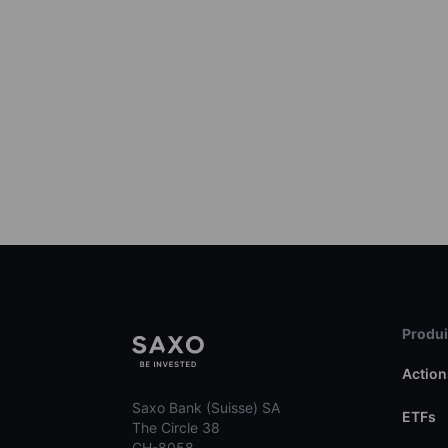
Produit
Action
Saxo Bank (Suisse) SA
ETFs
The Circle 38
CH-8058