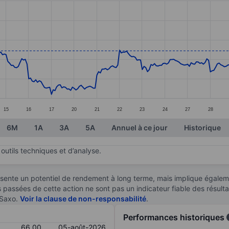
ories.
s. Data ranges from 48.79 to 67.85.
15
16
17
20
21
22
23
24
27
28
6M
1A
3A
5A
Annuel à ce jour
Historique
outils techniques et d’analyse.
sente un potentiel de rendement à long terme, mais implique égaleme
es passées de cette action ne sont pas un indicateur fiable des résult
 Saxo.
Voir la clause de non-responsabilité
.
Performances historiques
66,00
05-août-2026