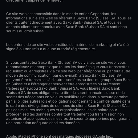
directement auprès de l'émetteur.
Ce site web est accessible dans le monde entier. Cependant, les
informations sur le site web se réfèrent à Saxo Bank (Suisse) SA. Tous les
clients traitent directement avec Saxo Bank (Suisse) SA. et tous les
accords clients sont conclus avec Saxo Bank (Suisse) SA et sont donc
soumis au droit suisse.
Le contenu de ce site web constitue du matériel de marketing et n'a été
signalé ou transmis à aucune autorité réglementaire.
Si vous contactez Saxo Bank (Suisse) SA ou visitez ce site web, vous
reconnaissez et acceptez que toutes les données que vous transmettez,
recueillez ou enregistrez via ce site web, par téléphone ou par tout autre
moyen de communication (par ex. e-mail), à Saxo Bank (Suisse) SA
peuvent être transmises à d'autres sociétés ou tiers du groupe Saxo Bank
en Suisse et à l'étranger et peuvent être enregistrées ou autrement
traitées par eux ou Saxo Bank (Suisse) SA. Vous libérez Saxo Bank
(Suisse) SA de ses obligations au titre du secret bancaire suisse et du
secret des négociants en valeurs mobilières et, dans la mesure permise
par la loi, des autres lois et obligations concernant la confidentialité dans
le cadre des divulgations de données du client. Saxo Bank (Suisse) SA a
pris des mesures techniques et organisationnelles de pointe pour
protéger lesdites données contre tout traitement ou transmission non
autorisés et appliquera des mesures de sécurité appropriées pour garantir
une protection adéquate desdites données.
Apple, iPad et iPhone sont des marques déposées d'Apple Inc.,