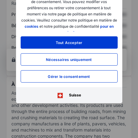
de consentement. Vous pouvez modifier vos
Ratios
préférences ou retirer votre consentement à tout
Prix / ventes
XXXXXXX
XXXXXXX
moment via notre page de politique en matière de
cookies. Veuillez consulter notre politique en matière de
Bénéfice par action
XXXXXXX
XXXXXXX
cookies
et notre politique de confidentialité
pour en
savoir plus
.
Dividende par action
XXXXXXX
XXXXXXX
Tout Accepter
Rendement des
XXXXXXX
XXXXXXX
capitaux propres
Ouvrir un compte
pour accéder à d’autres outils
Nécessaires uniquement
techniques et d’analyse.
Gérer le consentement
À propos Astec Industries Inc.
Astec Industries Inc designs and manufactures
Suisse
equipment and components used in road construction
and other development activities. Its products are used
through the entire process of building roads, from mining
and crushing materials to creating the road surface. The
company manufactures a line of plants, pavers, vehicles,
and machines to mix and transform materials into
construction components. The company has two