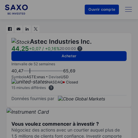
Ouvrir compte
Astec Industries Inc.
44,25
+0,07
/
+0,16%
20:00:00
Acheter
Intervalle de 52 semaines
40,47
65,69
Symbole
ASTE:xnas
Devise
USD
NASDAQ
Closed
15 minutes différées
Données fournies par
Vous voulez commencer à investir ?
Négociez des actions avec un courtier auquel plus de
1.5 millions de clients font confiance. Investir comporte