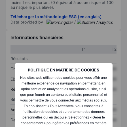
moins il est important (0 équivaut à aucun risque et 100
au risque le plus élevé).
Télécharger la méthodologie ESG (en anglais)
Data provided by
/
Informations financières
T1
T2
Résultats
Chiffre d’affaires
XXXXXXX
XXXXXXX
POLITIQUE EN MATIÈRE DE COOKIES
Nos sites web utilisent des cookies pour vous offrir une
EBITDA
XXXXXXX
XXXXXXX
meilleure expérience de navigation en permettant, en
Résultat net
XXXXXXX
XXXXXXX
optimisant et en analysant les opérations du site, ainsi
que pour fournir un contenu publicitaire personnalisé et
Bilan
vous permettre de vous connecter aux médias sociaux.
En choisissant « Tout Accepter», vous consentez à
Actifs totaux
XXXXXXX
XXXXXXX
l'utilisation de cookies et au traitement des données
personnelles qui en découle. Sélectionnez « Gérer le
Dette totale
XXXXXXX
XXXXXXX
consentement » pour gérer vos préférences en matière