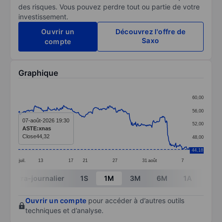
des risques. Vous pouvez perdre tout ou partie de votre
investissement.
Ouvrir un
Découvrez l'offre de
Saxo
compte
Graphique
Chart
60,00
Line chart with 295 data points.
56,00
The chart has 1 X axis displaying categories.
07-août-2026 19:30
52,00
ASTE:xnas
The chart has 1 Y axis displaying values. Data ranges 
Close
44,32
48,00
44,18
juil.
13
17
21
27
31
août
7
End of interactive chart.
Intra-journalier
1S
1M
3M
6M
1A
3A
Ouvrir un compte
pour accéder à d’autres outils
techniques et d’analyse.