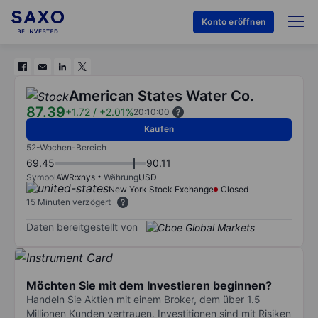
Konto eröffnen
American States Water Co.
87.39
+1.72
/
+2.01%
20:10:00
Kaufen
52-Wochen-Bereich
69.45
90.11
Symbol
AWR:xnys
Währung
USD
New York Stock Exchange
Closed
15 Minuten verzögert
Daten bereitgestellt von
Möchten Sie mit dem Investieren beginnen?
Handeln Sie Aktien mit einem Broker, dem über 1.5
Millionen Kunden vertrauen. Investitionen sind mit Risiken