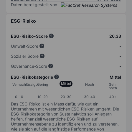
Daten bereitgestellt von
ESG-Risiko
ESG-Risiko-Score
26,33
Umwelt-Score
-
Sozialer Score
-
Governance-Score
-
ESG-Risikokategorie
Mittel
Mittel
Vernachlässigbar
Gering
Hoch
Sehr
hoch
0-10
10-20
20-30
30-40
40+
Das ESG-Risiko ist ein Mass dafür, wie gut ein
Unternehmen mit wesentlichen ESG-Risiken umgeht. Die
ESG-Risikokategorie von Sustainalytics soll Anlegern
helfen, finanziell wesentliche ESG-Risiken auf
Unternehmensebene zu identifizieren und zu verstehen,
wie sie sich auf die langfristige Performance von