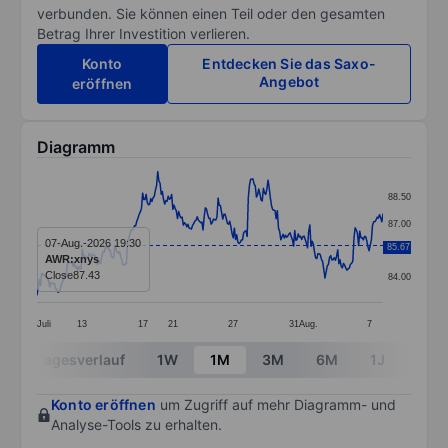
verbunden. Sie können einen Teil oder den gesamten
Betrag Ihrer Investition verlieren.
Konto
Entdecken Sie das Saxo-
Angebot
eröffnen
Diagramm
Chart
88.50
Line chart with 299 data points.
87.00
The chart has 1 X axis displaying categories.
07-Aug.-2026 19:30
85.67
85.50
AWR:xnys
The chart has 1 Y axis displaying values. Data ranges 
Close
87.43
84.00
Juli
13
17
21
27
31
Aug.
7
End of interactive chart.
Tagesverlauf
1W
1M
3M
6M
1J
3J
Konto eröffnen
um Zugriff auf mehr Diagramm- und
Analyse-Tools zu erhalten.