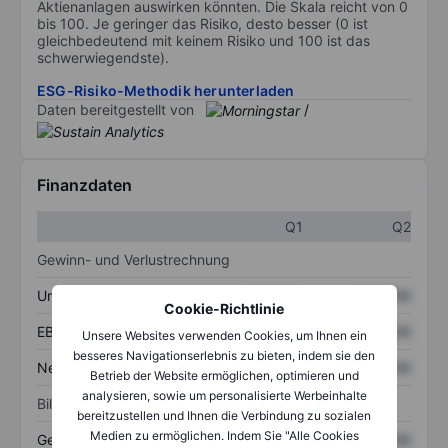
Aktienanlagen auswirken könnten. Die Skala reicht von 0
bis 100. Je geringer das Risiko, desto besser (0 ist
gleichbedeutend mit keinem Risiko und 100 ist das
schwerwiegendste).
ESG-Risiko-Methodik herunterladen
Daten bereitgestellt von
/
Finanzdaten
Q1
Q2
Gewinn- und Verlustrechnung
Umsatz
XXXXXXX
XXXXXXX
Cookie-Richtlinie
EBITDA
XXXXXXX
XXXXXXX
Unsere Websites verwenden Cookies, um Ihnen ein
besseres Navigationserlebnis zu bieten, indem sie den
Nettoeinkommen
XXXXXXX
XXXXXXX
Betrieb der Website ermöglichen, optimieren und
analysieren, sowie um personalisierte Werbeinhalte
Bilanz
bereitzustellen und Ihnen die Verbindung zu sozialen
Medien zu ermöglichen. Indem Sie "Alle Cookies
Gesamtvermögen
XXXXXXX
XXXXXXX