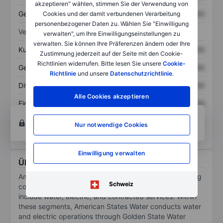
akzeptieren" wählen, stimmen Sie der Verwendung von
Gesamtschulden
XXXXXXX
XXXXXXX
Cookies und der damit verbundenen Verarbeitung
personenbezogener Daten zu. Wählen Sie "Einwilligung
Verhältnisse
verwalten", um Ihre Einwilligungseinstellungen zu
verwalten. Sie können Ihre Präferenzen ändern oder Ihre
Kurs/Umsatz
XXXXXXX
XXXXXXX
Zustimmung jederzeit auf der Seite mit den Cookie-
Richtlinien widerrufen. Bitte lesen Sie unsere
Cookie-
Gewinn je Aktie
XXXXXXX
XXXXXXX
Richtlinie
und unsere
Datenschutzrichtlinie
.
Dividende je Aktie
XXXXXXX
XXXXXXX
Alle Cookies akzeptieren
Eigenkapitalrendite
XXXXXXX
XXXXXXX
Konto eröffnen
um Zugriff auf mehr Diagramm-
Nur notwendige Cookies
und Analyse-Tools zu erhalten.
Einwilligung verwalten
Über American States Water Co.
American States Water Co is a water and utilities holding
Schweiz
company based in California. The segments of the firm
include water, electric, and contracted services. Within
these segments, American States Water conducts water
and electric operations through Golden State Water