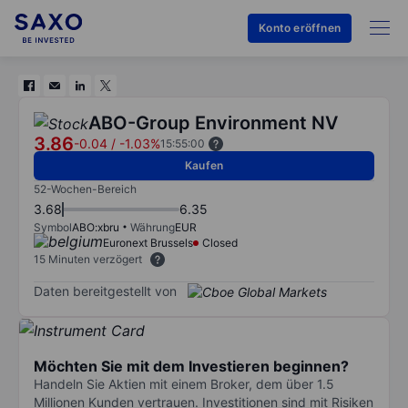
Konto eröffnen
ABO-Group Environment NV
3.86
-0.04
/
-1.03%
15:55:00
Kaufen
52-Wochen-Bereich
3.68
6.35
Symbol
ABO:xbru
Währung
EUR
Euronext Brussels
Closed
15 Minuten verzögert
Daten bereitgestellt von
Möchten Sie mit dem Investieren beginnen?
Handeln Sie Aktien mit einem Broker, dem über 1.5
Millionen Kunden vertrauen. Investitionen sind mit Risiken