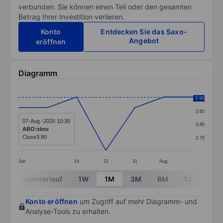
verbunden. Sie können einen Teil oder den gesamten
Betrag Ihrer Investition verlieren.
Konto
Entdecken Sie das Saxo-
Angebot
eröffnen
Diagramm
Chart
3.90
3.90
Line chart with 7 data points.
3.85
The chart has 1 X axis displaying categories.
07-Aug.-2026 10:30
3.80
ABO:xbru
The chart has 1 Y axis displaying values. Data ranges 
Close
3.90
3.75
Juli
14
21
31
Aug.
End of interactive chart.
Tagesverlauf
1W
1M
3M
6M
1J
3J
Konto eröffnen
um Zugriff auf mehr Diagramm- und
Analyse-Tools zu erhalten.