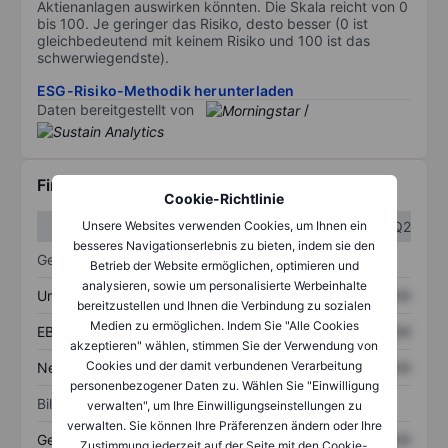
Aktienanlagen auswirken könnten. Die Skala reicht von 0
bis 100. Je geringer das Risiko, desto besser (0 ist
gleichbedeutend mit keinem Risiko und 100 ist das
schwerwiegendste).
ESG-Risiko-Methodik herunterladen
Daten bereitgestellt von
/
Finanzdaten
Cookie-Richtlinie
Q1
Q2
Unsere Websites verwenden Cookies, um Ihnen ein
besseres Navigationserlebnis zu bieten, indem sie den
Gewinn- und Verlustrechnung
Betrieb der Website ermöglichen, optimieren und
analysieren, sowie um personalisierte Werbeinhalte
Umsatz
XXXXXXX
XXXXXXX
bereitzustellen und Ihnen die Verbindung zu sozialen
Medien zu ermöglichen. Indem Sie "Alle Cookies
EBITDA
XXXXXXX
XXXXXXX
akzeptieren" wählen, stimmen Sie der Verwendung von
Cookies und der damit verbundenen Verarbeitung
Nettoeinkommen
XXXXXXX
XXXXXXX
personenbezogener Daten zu. Wählen Sie "Einwilligung
Bilanz
verwalten", um Ihre Einwilligungseinstellungen zu
verwalten. Sie können Ihre Präferenzen ändern oder Ihre
Gesamtvermögen
XXXXXXX
XXXXXXX
Zustimmung jederzeit auf der Seite mit den Cookie-