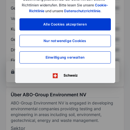
Richtlinien widerrufen. Bitte lesen Sie unsere
Cookie-
Gesamtschulden
XXXXXXX
XXXXXXX
Richtlinie
und unsere
Datenschutzrichtlinie
.
Verhältnisse
Alle Cookies akzeptieren
Kurs/Umsatz
XXXXXXX
XXXXXXX
Gewinn je Aktie
XXXXXXX
XXXXXXX
Nur notwendige Cookies
Dividende je Aktie
XXXXXXX
XXXXXXX
Einwilligung verwalten
Eigenkapitalrendite
XXXXXXX
XXXXXXX
Konto eröffnen
um Zugriff auf mehr Diagramm-
und Analyse-Tools zu erhalten.
Schweiz
Über ABO-Group Environment NV
ABO-Group Environment NV is engaged in developing
environmental companies providing testing and
engineering in areas including soil, environment,
geotechnical, energy and waste management.
Sektor