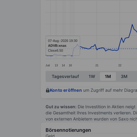
Line chart with 177 data points.
The chart has 1 X axis displaying categ
The chart has 1 Y axis displaying value
07-Aug.-2026 19:30
ADVB:xnas
Close
6.50
Juli
13
14
16
21
22
End of interactive chart.
Tagesverlauf
1W
1M
3M
Konto eröffnen
um Zugriff auf mehr Diagra
Gut zu wissen:
Die Investition in Aktien neigt
die Gesamtheit Ihres Investments verlieren. D
von externen Anbietern wurden von Saxo nic
Börsennotierungen
Geld