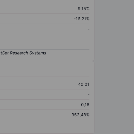
9,15%
-16,21%
-
40,01
-
0,16
353,48%