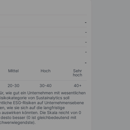
-
-
-
-
-
Mittel
Hoch
Sehr
hoch
20-30
30-40
40+
für, wie gut ein Unternehmen mit wesentlichen
ikokategorie von Sustainalytics soll
sentliche ESG-Risiken auf Unternehmensebene
n, wie sie sich auf die langfristige
auswirken könnten. Die Skala reicht von 0
, desto besser (0 ist gleichbedeutend mit
schwerwiegendste).