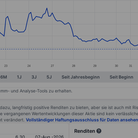
ories.
s. Data ranges from 4.93 to 21.45.
23
24
27
28
29
30
31
6M
1J
3J
5J
Seit Jahresbeginn
Seit Beginn
mm- und Analyse-Tools zu erhalten.
 dazu, langfristig positive Renditen zu bieten, aber sie ist auch mit 
ie vergangenen Wertentwicklungen dieser Aktie sind kein verlässliche
ht verändert.
Vollständiger Haftungsausschluss für Daten ansehe
Renditen
6.30
07-Aug.-2026