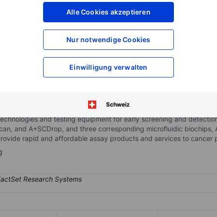
XXXXXXX
XXXXXXX
Alle Cookies akzeptieren
XXXXXXX
XXXXXXX
XXXXXXX
XXXXXXX
Nur notwendige Cookies
Konto eröffnen
um Zugriff auf mehr Di
XXXXXXX
XXXXXXX
Einwilligung verwalten
idiaries and is mainly engaged in the research and development of v
Schweiz
sion diagnosis and treatment technology applications. Through the j
technologies and testing equipment for early screening and detection
Scan, and A+SCDrop, and three corresponding microfluidic biochip
rovide rapid and affordable assay products and services to cancer p
g