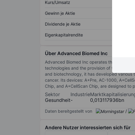
Kurs/Umsatz
Gewinn je Aktie
Dividende je Aktie
Eigenkapitalrendite
Über Advanced Biomed Inc
Advanced Biomed Inc operates through its subs
technologies and the provision of tumor preci
and biotechnology, it has developed various 
cancer. Its devices: A+Pre, AC-1000, A+Cell
Chip, and A+CellScan Chip, are designed to p
Sektor
Industrie
Marktkapitalisierun
Gesundheit
-
0,013117936bn
Daten bereitgestellt von
/
Andere Nutzer interessierten sich für