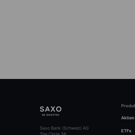
Produk
Aktien
Saxo Bank (Schweiz) AG
ETFs
The Circle 38