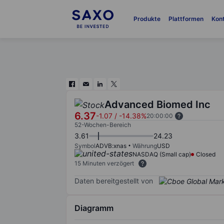
Produkte
Plattformen
Kon
Advanced Biomed Inc
6.37
-1.07
/
-14.38%
20:00:00
52-Wochen-Bereich
3.61
24.23
Symbol
ADVB:xnas
Währung
USD
NASDAQ (Small cap)
Closed
15 Minuten verzögert
Daten bereitgestellt von
Diagramm
Chart