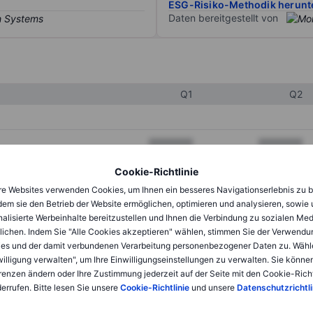
ESG-Risiko-Methodik herunt
Daten bereitgestellt von
Q1
Q2
XXXXXXX
XXXXXXX
XXXXXXX
XXXXXXX
Cookie-Richtlinie
e Websites verwenden Cookies, um Ihnen ein besseres Navigationserlebnis zu b
XXXXXXX
XXXXXXX
dem sie den Betrieb der Website ermöglichen, optimieren und analysieren, sowie
alisierte Werbeinhalte bereitzustellen und Ihnen die Verbindung zu sozialen Me
lichen. Indem Sie "Alle Cookies akzeptieren" wählen, stimmen Sie der Verwendu
XXXXXXX
XXXXXXX
es und der damit verbundenen Verarbeitung personenbezogener Daten zu. Wähl
willigung verwalten", um Ihre Einwilligungseinstellungen zu verwalten. Sie können
XXXXXXX
XXXXXXX
renzen ändern oder Ihre Zustimmung jederzeit auf der Seite mit den Cookie-Richt
errufen. Bitte lesen Sie unsere
Cookie-Richtlinie
und unsere
Datenschutzrichtli