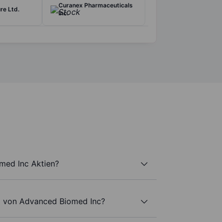
Curanex Pharmaceuticals
re Ltd.
Inc.
med Inc Aktien?
l von Advanced Biomed Inc?