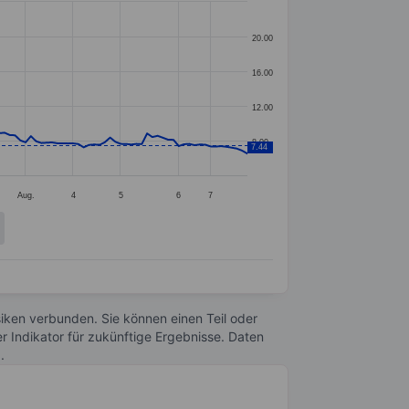
20.00
16.00
12.00
8.00
7.44
Aug.
4
5
6
7
Risiken verbunden. Sie können einen Teil oder
r Indikator für zukünftige Ergebnisse. Daten
n
.