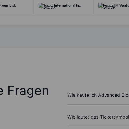
roup Ltd.
Tianci International Inc
Kandal M Ventu
te Fragen
Wie kaufe ich Advanced Bio
Wie lautet das Tickersymbo