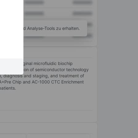
XXXXXXX
XXXXXXX
XXXXXXX
XXXXXXX
XXXXXXX
XXXXXXX
agramm- und Analyse-Tools zu erhalten.
XXXXXXX
XXXXXXX
arious original microfluidic biochip
oint application of semiconductor technology
, diagnosis and staging, and treatment of
s, A+Pre Chip and AC-1000 CTC Enrichment
atients.