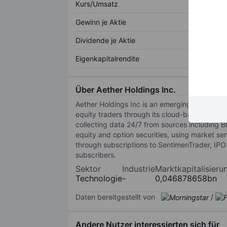
Kurs/Umsatz
Gewinn je Aktie
Dividende je Aktie
Eigenkapitalrendite
Über Aether Holdings Inc.
Aether Holdings Inc is an emerging financial t
equity traders through its cloud-based platfo
collecting data 24/7 from sources including 
equity and option securities, using market se
through subscriptions to SentimenTrader, IPO 
subscribers.
Sektor
Industrie
Marktkapitalisieru
Technologie
-
0,046878658bn
Daten bereitgestellt von
/
Andere Nutzer interessierten sich für