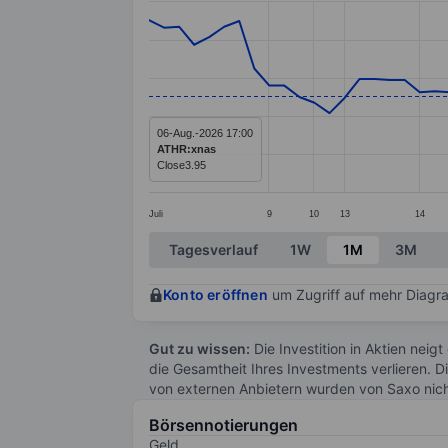
Line chart with 69 data points.
The chart has 1 X axis displaying categ
The chart has 1 Y axis displaying value
06-Aug.-2026 17:00
ATHR:xnas
Close
3.95
Juli
9
10
13
14
End of interactive chart.
Tagesverlauf
1W
1M
3M
Konto eröffnen
um Zugriff auf mehr Diagra
Gut zu wissen:
Die Investition in Aktien neigt
die Gesamtheit Ihres Investments verlieren. D
von externen Anbietern wurden von Saxo nic
Börsennotierungen
Geld