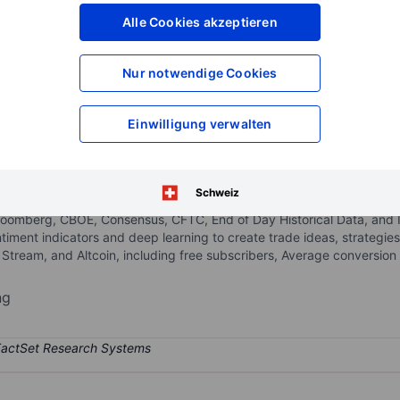
XXXXXXX
XXXXXXX
Alle Cookies akzeptieren
XXXXXXX
XXXXXXX
XXXXXXX
XXXXXXX
Nur notwendige Cookies
Konto eröffnen
um Zugriff auf mehr Di
XXXXXXX
XXXXXXX
Einwilligung verwalten
echnology platform company offering proprietary research, analytics, d
Schweiz
rm, SentimenTrader.com. The platform integrates AI tools with the e
Bloomberg, CBOE, Consensus, CFTC, End of Day Historical Data, and I
ntiment indicators and deep learning to create trade ideas, strategi
Stream, and Altcoin, including free subscribers, Average conversion 
ng