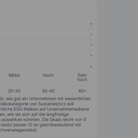
-
-
-
-
-
Mittel
Hoch
Sehr
hoch
20-30
30-40
40+
für, wie gut ein Unternehmen mit wesentlichen
ikokategorie von Sustainalytics soll
sentliche ESG-Risiken auf Unternehmensebene
n, wie sie sich auf die langfristige
auswirken könnten. Die Skala reicht von 0
, desto besser (0 ist gleichbedeutend mit
schwerwiegendste).