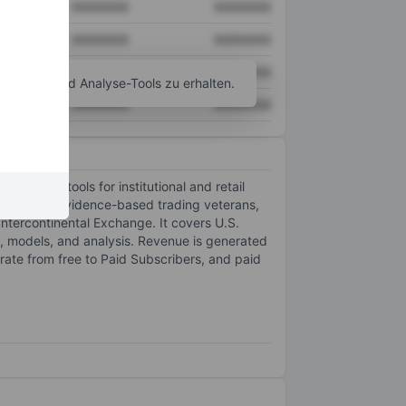
XXXXXXX
XXXXXXX
XXXXXXX
XXXXXXX
XXXXXXX
XXXXXXX
agramm- und Analyse-Tools zu erhalten.
XXXXXXX
XXXXXXX
ata, and tools for institutional and retail
xpertise of evidence-based trading veterans,
ntercontinental Exchange. It covers U.S.
es, models, and analysis. Revenue is generated
rate from free to Paid Subscribers, and paid