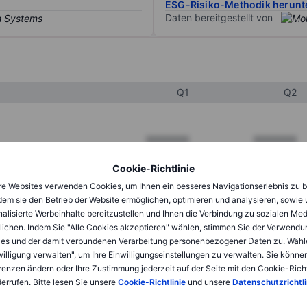
ESG-Risiko-Methodik herunt
Daten bereitgestellt von
Q1
Q2
XXXXXXX
XXXXXXX
XXXXXXX
XXXXXXX
Cookie-Richtlinie
e Websites verwenden Cookies, um Ihnen ein besseres Navigationserlebnis zu b
XXXXXXX
XXXXXXX
dem sie den Betrieb der Website ermöglichen, optimieren und analysieren, sowie
alisierte Werbeinhalte bereitzustellen und Ihnen die Verbindung zu sozialen Me
lichen. Indem Sie "Alle Cookies akzeptieren" wählen, stimmen Sie der Verwendu
XXXXXXX
XXXXXXX
es und der damit verbundenen Verarbeitung personenbezogener Daten zu. Wähl
willigung verwalten", um Ihre Einwilligungseinstellungen zu verwalten. Sie können
XXXXXXX
XXXXXXX
renzen ändern oder Ihre Zustimmung jederzeit auf der Seite mit den Cookie-Richt
errufen. Bitte lesen Sie unsere
Cookie-Richtlinie
und unsere
Datenschutzrichtli