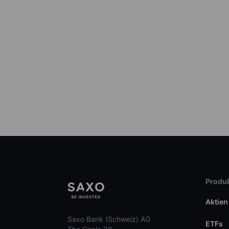
Produk
Aktien
Saxo Bank (Schweiz) AG
ETFs