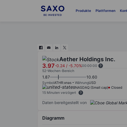
Produkte
Plattformen
Kon
Aether Holdings Inc.
3.97
-0.24
/
-5.70%
00:00:00
52-Wochen-Bereich
1.87
10.60
Symbol
ATHR:xnas
Währung
USD
NASDAQ (Small cap)
Closed
15 Minuten verzögert
Daten bereitgestellt von
Diagramm
Chart