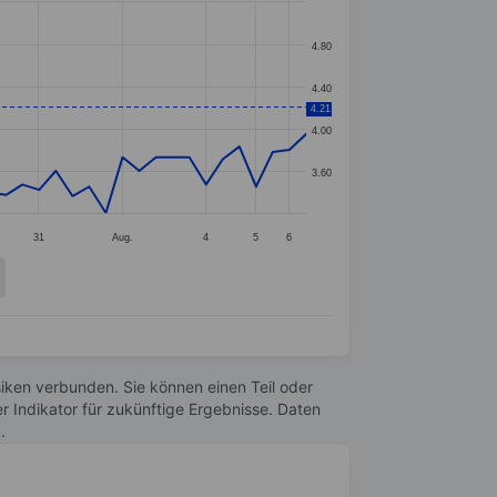
4.80
4.40
4.21
4.00
3.60
31
Aug.
4
5
6
Risiken verbunden. Sie können einen Teil oder
r Indikator für zukünftige Ergebnisse. Daten
n
.