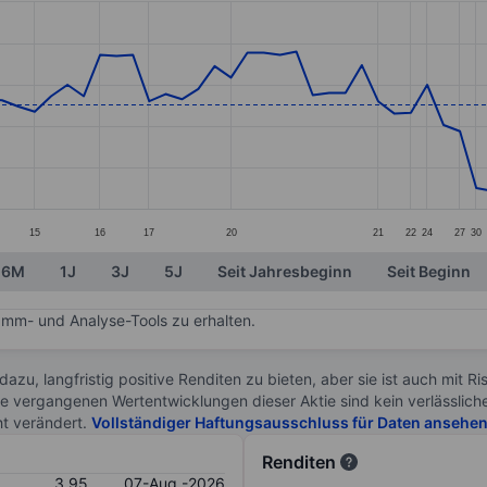
ories.
s. Data ranges from 3.2 to 5.01.
15
16
17
20
21
22
24
27
30
6M
1J
3J
5J
Seit Jahresbeginn
Seit Beginn
mm- und Analyse-Tools zu erhalten.
 dazu, langfristig positive Renditen zu bieten, aber sie ist auch mit 
ie vergangenen Wertentwicklungen dieser Aktie sind kein verlässliche
ht verändert.
Vollständiger Haftungsausschluss für Daten ansehe
Renditen
3.95
07-Aug.-2026