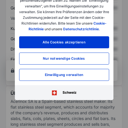
personenbezogener Daten zu. Wählen Sie "Einwilligung
verwalten", um Ihre Einwilligungseinstellungen zu
Gesamtschulden
XXXXXXX
XXXXXXX
verwalten. Sie können Ihre Präferenzen ändern oder Ihre
Zustimmung jederzeit auf der Seite mit den Cookie-
Verhältnisse
Richtlinien widerrufen. Bitte lesen Sie unsere
Cookie-
Kurs/Umsatz
XXXXXXX
XXXXXXX
Richtlinie
und unsere
Datenschutzrichtlinie
.
Gewinn je Aktie
XXXXXXX
XXXXXXX
Alle Cookies akzeptieren
Dividende je Aktie
XXXXXXX
XXXXXXX
Nur notwendige Cookies
Eigenkapitalrendite
XXXXXXX
XXXXXXX
Konto eröffnen
um Zugriff auf mehr Diagramm-
und Analyse-Tools zu erhalten.
Einwilligung verwalten
Über Acerinox SA
Schweiz
Acerinox SA is a Spain-based stainless steel maker. Its
flat stainless steel segment, which accounts for majority
of the company’s revenue, produces and distributes
slabs, flats, coils, plates, sheets, circles and flat bars. Its
long stainless steel segment produces and sells bars,