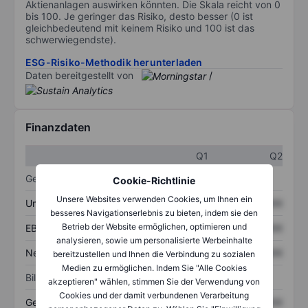
Aktienanlagen auswirken könnten. Die Skala reicht von 0
bis 100. Je geringer das Risiko, desto besser (0 ist
gleichbedeutend mit keinem Risiko und 100 ist das
schwerwiegendste).
ESG-Risiko-Methodik herunterladen
Daten bereitgestellt von
/
Finanzdaten
Q1
Q2
Gewinn- und Verlustrechnung
Cookie-Richtlinie
Unsere Websites verwenden Cookies, um Ihnen ein
Umsatz
XXXXXXX
XXXXXXX
besseres Navigationserlebnis zu bieten, indem sie den
Betrieb der Website ermöglichen, optimieren und
EBITDA
XXXXXXX
XXXXXXX
analysieren, sowie um personalisierte Werbeinhalte
Nettoeinkommen
XXXXXXX
XXXXXXX
bereitzustellen und Ihnen die Verbindung zu sozialen
Medien zu ermöglichen. Indem Sie "Alle Cookies
Bilanz
akzeptieren" wählen, stimmen Sie der Verwendung von
Cookies und der damit verbundenen Verarbeitung
Gesamtvermögen
XXXXXXX
XXXXXXX