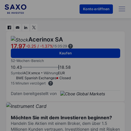
Konto eröffnen
Acerinox SA
17.97
-0.25
/
-1.37%
15:35:29
Kaufen
52-Wochen-Bereich
10.43
18.58
Symbol
ACX:xmce
Währung
EUR
BME Spanish Exchanges
Closed
15 Minuten verzögert
Daten bereitgestellt von
Möchten Sie mit dem Investieren beginnen?
Handeln Sie Aktien mit einem Broker, dem über 1.5
Millionen Kunden vertrauen. Investitionen sind mit Risiken