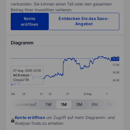
verbunden. Sie können einen Teil oder den gesamten
Betrag Ihrer Investition verlieren.
Konto
Entdecken Sie das Saxo-
Angebot
eröffnen
Diagramm
Chart
18.40
18.22
Line chart with 391 data points.
17.60
The chart has 1 X axis displaying categories.
07-Aug.-2026 15:00
16.80
ACX:xmce
The chart has 1 Y axis displaying values. Data ranges 
Close
17.96
16.00
Juli
13
17
21
27
31
Aug.
7
End of interactive chart.
Tagesverlauf
1W
1M
3M
6M
1J
3J
Konto eröffnen
um Zugriff auf mehr Diagramm- und
Analyse-Tools zu erhalten.