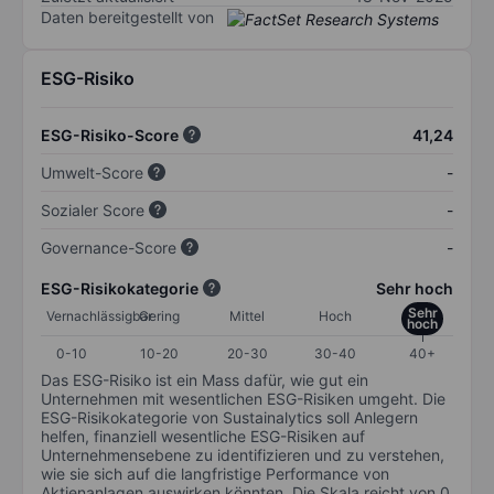
Daten bereitgestellt von
ESG-Risiko
ESG-Risiko-Score
41,24
Umwelt-Score
-
Sozialer Score
-
Governance-Score
-
ESG-Risikokategorie
Sehr hoch
Sehr
Vernachlässigbar
Gering
Mittel
Hoch
hoch
0-10
10-20
20-30
30-40
40+
Das ESG-Risiko ist ein Mass dafür, wie gut ein
Unternehmen mit wesentlichen ESG-Risiken umgeht. Die
ESG-Risikokategorie von Sustainalytics soll Anlegern
helfen, finanziell wesentliche ESG-Risiken auf
Unternehmensebene zu identifizieren und zu verstehen,
wie sie sich auf die langfristige Performance von
Aktienanlagen auswirken könnten. Die Skala reicht von 0