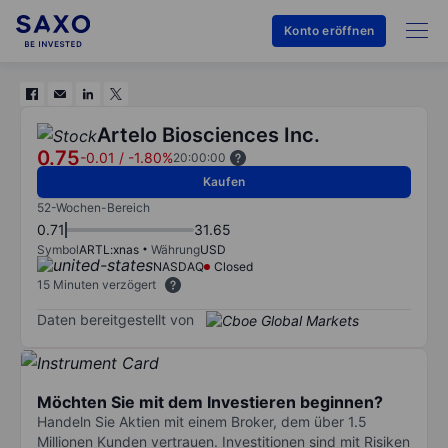
Konto eröffnen
Artelo Biosciences Inc.
0.75
-0.01
/
-1.80%
20:00:00
Kaufen
52-Wochen-Bereich
0.71
31.65
Symbol
ARTL:xnas
Währung
USD
NASDAQ
Closed
15 Minuten verzögert
Daten bereitgestellt von
Möchten Sie mit dem Investieren beginnen?
Handeln Sie Aktien mit einem Broker, dem über 1.5
Millionen Kunden vertrauen. Investitionen sind mit Risiken