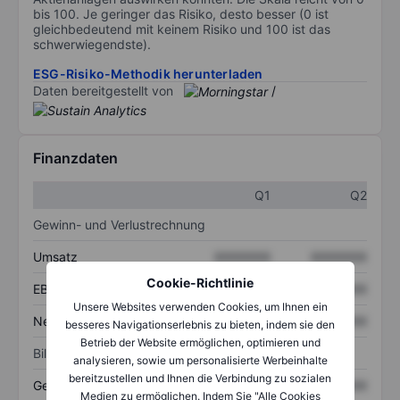
bis 100. Je geringer das Risiko, desto besser (0 ist
gleichbedeutend mit keinem Risiko und 100 ist das
schwerwiegendste).
ESG-Risiko-Methodik herunterladen
Daten bereitgestellt von
/
Finanzdaten
Q1
Q2
Gewinn- und Verlustrechnung
Umsatz
XXXXXXX
XXXXXXX
Cookie-Richtlinie
EBITDA
XXXXXXX
XXXXXXX
Unsere Websites verwenden Cookies, um Ihnen ein
Nettoeinkommen
XXXXXXX
XXXXXXX
besseres Navigationserlebnis zu bieten, indem sie den
Betrieb der Website ermöglichen, optimieren und
Bilanz
analysieren, sowie um personalisierte Werbeinhalte
bereitzustellen und Ihnen die Verbindung zu sozialen
Gesamtvermögen
XXXXXXX
XXXXXXX
Medien zu ermöglichen. Indem Sie "Alle Cookies