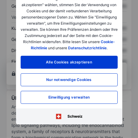
akzeptieren" wählen, stimmen Sie der Verwendung von
Gesamtschulden
XXXXXXX
XXXXXXX
Cookies und der damit verbundenen Verarbeitung
Verhältnisse
personenbezogener Daten zu. Wählen Sie "Einwilligung
verwalten", um Ihre Einwilligungseinstellungen zu
Kurs/Umsatz
XXXXXXX
XXXXXXX
verwalten. Sie können Ihre Präferenzen ändern oder Ihre
Zustimmung jederzeit auf der Seite mit den Cookie-
Gewinn je Aktie
XXXXXXX
XXXXXXX
Richtlinien widerrufen. Bitte lesen Sie unsere
Cookie-
Richtlinie
und unsere
Datenschutzrichtlinie
.
Dividende je Aktie
XXXXXXX
XXXXXXX
Eigenkapitalrendite
XXXXXXX
XXXXXXX
Alle Cookies akzeptieren
Konto eröffnen
um Zugriff auf mehr Diagramm-
und Analyse-Tools zu erhalten.
Nur notwendige Cookies
Einwilligung verwalten
Über Artelo Biosciences Inc.
Artelo Biosciences Inc is a United States-based
development-stage biopharmaceutical company. It is
Schweiz
engaged in the development of therapeutics that target
lipid signaling pathways, including the endocannabinoid
system, a family of receptors & neurotransmitters that
form a biochemical communication network in the body.