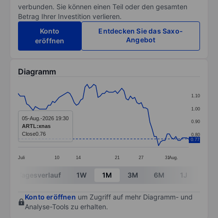
verbunden. Sie können einen Teil oder den gesamten
Betrag Ihrer Investition verlieren.
Konto
Entdecken Sie das Saxo-
Angebot
eröffnen
Diagramm
Chart
1.10
Line chart with 80 data points.
1.00
The chart has 1 X axis displaying categories.
05-Aug.-2026 19:30
0.90
ARTL:xnas
The chart has 1 Y axis displaying values. Data ranges f
Close
0.76
0.80
0.77
Juli
10
14
21
27
31
Aug.
End of interactive chart.
Tagesverlauf
1W
1M
3M
6M
1J
3J
Konto eröffnen
um Zugriff auf mehr Diagramm- und
Analyse-Tools zu erhalten.