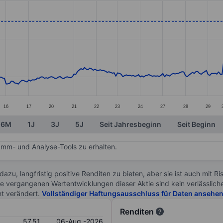
ories.
s. Data ranges from 39.66 to 61.11.
16
17
20
21
22
23
24
27
28
29
6M
1J
3J
5J
Seit Jahresbeginn
Seit Beginn
mm- und Analyse-Tools zu erhalten.
 dazu, langfristig positive Renditen zu bieten, aber sie ist auch mit 
ie vergangenen Wertentwicklungen dieser Aktie sind kein verlässliche
ht verändert.
Vollständiger Haftungsausschluss für Daten ansehe
Renditen
57.51
06-Aug.-2026