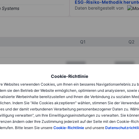
ESG-Risiko-Methodik herunt
Daten bereitgestellt von
Q1
Q2
XXXXXXX
XXXXXXX
XXXXXXX
XXXXXXX
Cookie-Richtlinie
e Websites verwenden Cookies, um Ihnen ein besseres Navigationserlebnis zu b
XXXXXXX
XXXXXXX
dem sie den Betrieb der Website ermöglichen, optimieren und analysieren, sowie
alisierte Werbeinhalte bereitzustellen und Ihnen die Verbindung zu sozialen Me
lichen. Indem Sie "Alle Cookies akzeptieren" wählen, stimmen Sie der Verwendu
XXXXXXX
XXXXXXX
es und der damit verbundenen Verarbeitung personenbezogener Daten zu. Wähl
willigung verwalten", um Ihre Einwilligungseinstellungen zu verwalten. Sie können
XXXXXXX
XXXXXXX
renzen ändern oder Ihre Zustimmung jederzeit auf der Seite mit den Cookie-Richt
errufen. Bitte lesen Sie unsere
Cookie-Richtlinie
und unsere
Datenschutzrichtli