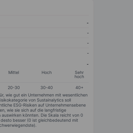
-
-
-
-
-
Mittel
Hoch
Sehr
hoch
20-30
30-40
40+
für, wie gut ein Unternehmen mit wesentlichen
ikokategorie von Sustainalytics soll
sentliche ESG-Risiken auf Unternehmensebene
n, wie sie sich auf die langfristige
auswirken könnten. Die Skala reicht von 0
, desto besser (0 ist gleichbedeutend mit
schwerwiegendste).