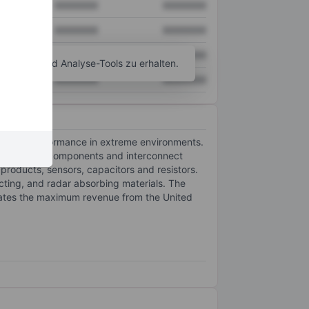
XXXXXXX
XXXXXXX
XXXXXXX
XXXXXXX
XXXXXXX
XXXXXXX
agramm- und Analyse-Tools zu erhalten.
XXXXXXX
XXXXXXX
require performance in extreme environments.
d electronic components and interconnect
products, sensors, capacitors and resistors.
ucting, and radar absorbing materials. The
rates the maximum revenue from the United