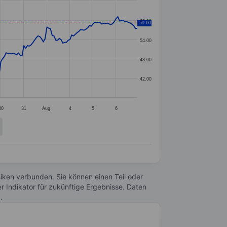
60.00
59.60
54.00
48.00
42.00
30
31
Aug.
4
5
6
Risiken verbunden. Sie können einen Teil oder
r Indikator für zukünftige Ergebnisse. Daten
n
.