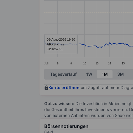
Line chart with 292 data points.
The chart has 1 X axis displaying categ
The chart has 1 Y axis displaying value
06-Aug.-2026 19:30
ARXS:xnas
Close
57.51
Juli
8
9
10
13
14
15
End of interactive chart.
Tagesverlauf
1W
1M
3M
Konto eröffnen
um Zugriff auf mehr Diagra
Gut zu wissen:
Die Investition in Aktien neigt
die Gesamtheit Ihres Investments verlieren. D
von externen Anbietern wurden von Saxo nic
Börsennotierungen
Geld