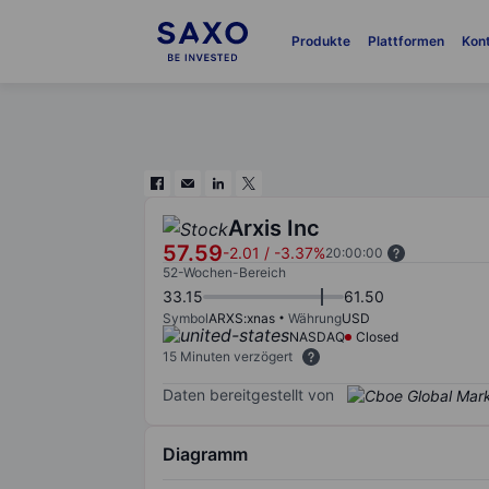
Produkte
Plattformen
Kon
Arxis Inc
57.59
-2.01
/
-3.37%
20:00:00
52-Wochen-Bereich
33.15
61.50
Symbol
ARXS:xnas
Währung
USD
NASDAQ
Closed
15 Minuten verzögert
Daten bereitgestellt von
Diagramm
Chart