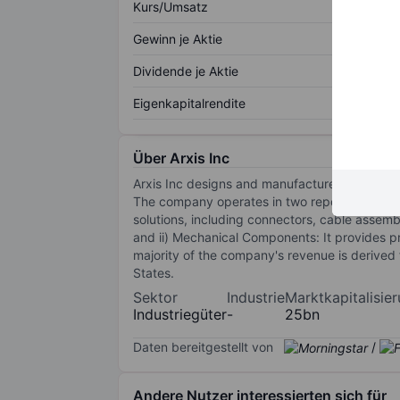
Kurs/Umsatz
Gewinn je Aktie
Dividende je Aktie
Eigenkapitalrendite
Über Arxis Inc
Arxis Inc designs and manufactures proprieta
The company operates in two reportable segme
solutions, including connectors, cable assem
and ii) Mechanical Components: It provides pr
majority of the company's revenue is derive
States.
Sektor
Industrie
Marktkapitalisie
Industriegüter
-
25bn
Daten bereitgestellt von
/
Andere Nutzer interessierten sich für