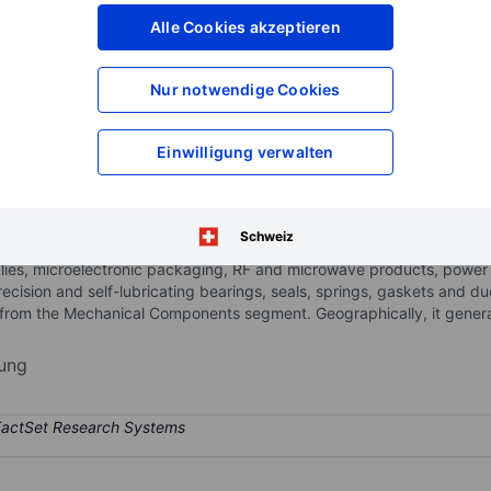
XXXXXXX
XXXXXXX
Alle Cookies akzeptieren
XXXXXXX
XXXXXXX
XXXXXXX
XXXXXXX
Nur notwendige Cookies
Konto eröffnen
um Zugriff auf mehr Di
XXXXXXX
XXXXXXX
Einwilligung verwalten
ry electronic and mechanical components used in applications that 
Schweiz
nts: i) Electronic Components: It provides specialized, engineere
blies, microelectronic packaging, RF and microwave products, power 
ecision and self-lubricating bearings, seals, springs, gaskets and d
d from the Mechanical Components segment. Geographically, it gene
rung