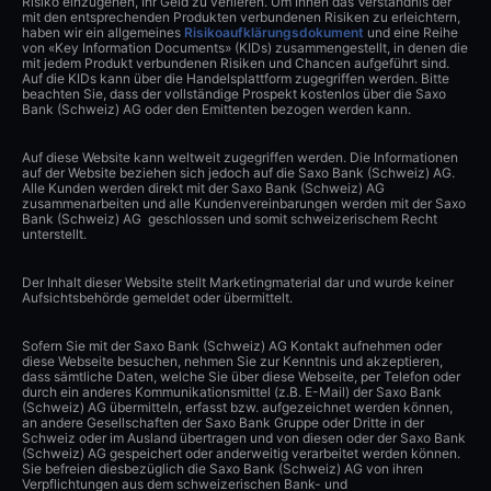
Risiko einzugehen, Ihr Geld zu verlieren. Um Ihnen das Verständnis der
mit den entsprechenden Produkten verbundenen Risiken zu erleichtern,
haben wir ein allgemeines
Risikoaufklärungsdokument
und eine Reihe
von «Key Information Documents» (KIDs) zusammengestellt, in denen die
mit jedem Produkt verbundenen Risiken und Chancen aufgeführt sind.
Auf die KIDs kann über die Handelsplattform zugegriffen werden. Bitte
beachten Sie, dass der vollständige Prospekt kostenlos über die Saxo
Bank (Schweiz) AG oder den Emittenten bezogen werden kann.
Auf diese Website kann weltweit zugegriffen werden. Die Informationen
auf der Website beziehen sich jedoch auf die Saxo Bank (Schweiz) AG.
Alle Kunden werden direkt mit der Saxo Bank (Schweiz) AG
zusammenarbeiten und alle Kundenvereinbarungen werden mit der Saxo
Bank (Schweiz) AG geschlossen und somit schweizerischem Recht
unterstellt.
Der Inhalt dieser Website stellt Marketingmaterial dar und wurde keiner
Aufsichtsbehörde gemeldet oder übermittelt.
Sofern Sie mit der Saxo Bank (Schweiz) AG Kontakt aufnehmen oder
diese Webseite besuchen, nehmen Sie zur Kenntnis und akzeptieren,
dass sämtliche Daten, welche Sie über diese Webseite, per Telefon oder
durch ein anderes Kommunikationsmittel (z.B. E-Mail) der Saxo Bank
(Schweiz) AG übermitteln, erfasst bzw. aufgezeichnet werden können,
an andere Gesellschaften der Saxo Bank Gruppe oder Dritte in der
Schweiz oder im Ausland übertragen und von diesen oder der Saxo Bank
(Schweiz) AG gespeichert oder anderweitig verarbeitet werden können.
Sie befreien diesbezüglich die Saxo Bank (Schweiz) AG von ihren
Verpflichtungen aus dem schweizerischen Bank- und