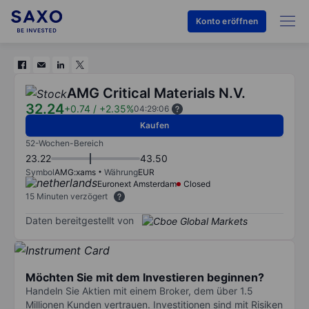
Konto eröffnen
AMG Critical Materials N.V.
32.24
+0.74
/
+2.35%
04:29:06
Kaufen
52-Wochen-Bereich
23.22
43.50
Symbol
AMG:xams
Währung
EUR
Euronext Amsterdam
Closed
15 Minuten verzögert
Daten bereitgestellt von
Möchten Sie mit dem Investieren beginnen?
Handeln Sie Aktien mit einem Broker, dem über 1.5
Millionen Kunden vertrauen. Investitionen sind mit Risiken