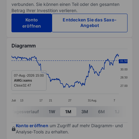
verbunden. Sie können einen Teil oder den gesamten
Betrag Ihrer Investition verlieren.
Konto
Entdecken Sie das Saxo-
Angebot
eröffnen
Diagramm
Chart
31.50
31.50
Line chart with 381 data points.
30.00
The chart has 1 X axis displaying categories.
07-Aug.-2026 15:00
28.50
AMG:xams
The chart has 1 Y axis displaying values. Data ranges
Close
32.47
27.00
Juli
13
17
21
27
31
Aug.
7
End of interactive chart.
Tagesverlauf
1W
1M
3M
6M
1J
3J
Konto eröffnen
um Zugriff auf mehr Diagramm- und
Analyse-Tools zu erhalten.