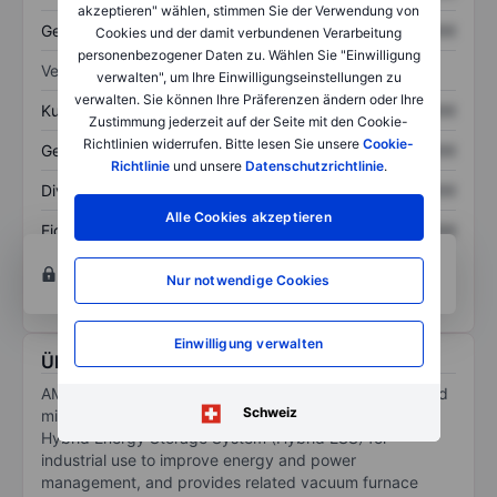
akzeptieren" wählen, stimmen Sie der Verwendung von
Gesamtschulden
XXXXXXX
XXXXXXX
Cookies und der damit verbundenen Verarbeitung
personenbezogener Daten zu. Wählen Sie "Einwilligung
Verhältnisse
verwalten", um Ihre Einwilligungseinstellungen zu
verwalten. Sie können Ihre Präferenzen ändern oder Ihre
Kurs/Umsatz
XXXXXXX
XXXXXXX
Zustimmung jederzeit auf der Seite mit den Cookie-
Richtlinien widerrufen. Bitte lesen Sie unsere
Cookie-
Gewinn je Aktie
XXXXXXX
XXXXXXX
Richtlinie
und unsere
Datenschutzrichtlinie
.
Dividende je Aktie
XXXXXXX
XXXXXXX
Alle Cookies akzeptieren
Eigenkapitalrendite
XXXXXXX
XXXXXXX
Konto eröffnen
um Zugriff auf mehr Diagramm-
Nur notwendige Cookies
und Analyse-Tools zu erhalten.
Einwilligung verwalten
Über AMG Critical Materials N.V.
AMG Critical Materials NV provides specialty metals and
Schweiz
mineral products, design and manufacturing of LIVA
Hybrid Energy Storage System (Hybrid ESS) for
industrial use to improve energy and power
management, and provides related vacuum furnace