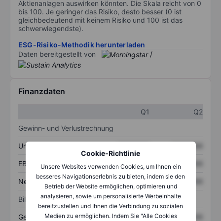
Aktienanlagen auswirken könnten. Die Skala reicht von 0
bis 100. Je geringer das Risiko, desto besser (0 ist
gleichbedeutend mit keinem Risiko und 100 ist das
schwerwiegendste).
ESG-Risiko-Methodik herunterladen
Daten bereitgestellt von
/
Finanzdaten
Q1
Q2
Gewinn- und Verlustrechnung
Umsatz
XXXXXXX
XXXXXXX
Cookie-Richtlinie
EBITDA
XXXXXXX
XXXXXXX
Unsere Websites verwenden Cookies, um Ihnen ein
besseres Navigationserlebnis zu bieten, indem sie den
Nettoeinkommen
XXXXXXX
XXXXXXX
Betrieb der Website ermöglichen, optimieren und
analysieren, sowie um personalisierte Werbeinhalte
Bilanz
bereitzustellen und Ihnen die Verbindung zu sozialen
Medien zu ermöglichen. Indem Sie "Alle Cookies
Gesamtvermögen
XXXXXXX
XXXXXXX