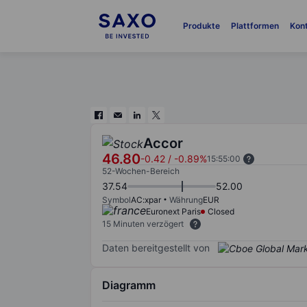
Produkte
Plattformen
Kon
Accor
46.80
-0.42
/
-0.89%
15:55:00
52-Wochen-Bereich
37.54
52.00
Symbol
AC:xpar
Währung
EUR
Euronext Paris
Closed
15 Minuten verzögert
Daten bereitgestellt von
Diagramm
Chart