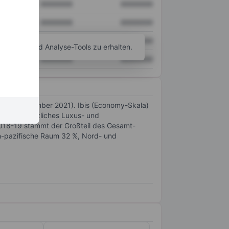
XXXXXXX
XXXXXXX
XXXXXXX
XXXXXXX
XXXXXXX
XXXXXXX
agramm- und Analyse-Tools zu erhalten.
XXXXXXX
XXXXXXX
 30. September 2021). Ibis (Economy-Skala)
ietet zusätzliches Luxus- und
018-19 stammt der Großteil des Gesamt-
ch-pazifische Raum 32 %, Nord- und