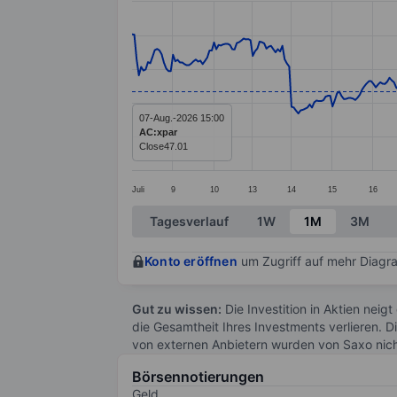
Line chart with 397 data points.
The chart has 1 X axis displaying categ
The chart has 1 Y axis displaying value
07-Aug.-2026 15:00
AC:xpar
Close
47.01
Juli
9
10
13
14
15
16
End of interactive chart.
Tagesverlauf
1W
1M
3M
Konto eröffnen
um Zugriff auf mehr Diagra
Gut zu wissen:
Die Investition in Aktien neigt
die Gesamtheit Ihres Investments verlieren. D
von externen Anbietern wurden von Saxo nic
Börsennotierungen
Geld