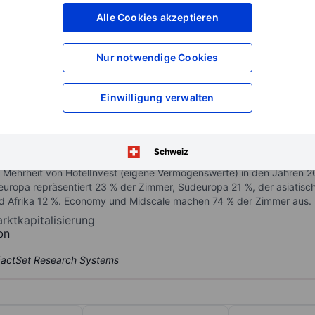
XXXXXXX
XXXXXXX
Alle Cookies akzeptieren
XXXXXXX
XXXXXXX
XXXXXXX
XXXXXXX
Nur notwendige Cookies
Konto eröffnen
um Zugriff auf mehr Di
XXXXXXX
XXXXXXX
Einwilligung verwalten
s 30 Marken, die das Economy- bis Luxussegment abdecken (Stand:
Schweiz
 Ende 2020), gefolgt von Novotel (14 %) und Mercure (15 %). FRHI b
Mehrheit von HotelInvest (eigene Vermögenswerte) in den Jahren 2
deuropa repräsentiert 23 % der Zimmer, Südeuropa 21 %, der asiatis
d Afrika 12 %. Economy und Midscale machen 74 % der Zimmer aus.
rktkapitalisierung
bn