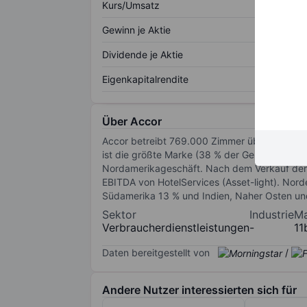
Kurs/Umsatz
Gewinn je Aktie
Dividende je Aktie
Eigenkapitalrendite
Über Accor
Accor betreibt 769.000 Zimmer über mehr al
ist die größte Marke (38 % der Gesamtzimmer
Nordamerikageschäft. Nach dem Verkauf der 
EBITDA von HotelServices (Asset-light). Nor
Südamerika 13 % und Indien, Naher Osten un
Sektor
Industrie
Ma
Verbraucherdienstleistungen
-
11
Daten bereitgestellt von
/
Andere Nutzer interessierten sich für