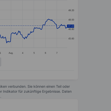
49.20
48.00
47.22
46.80
45.60
1
Aug.
4
5
6
7
Risiken verbunden. Sie können einen Teil oder
r Indikator für zukünftige Ergebnisse. Daten
n
.