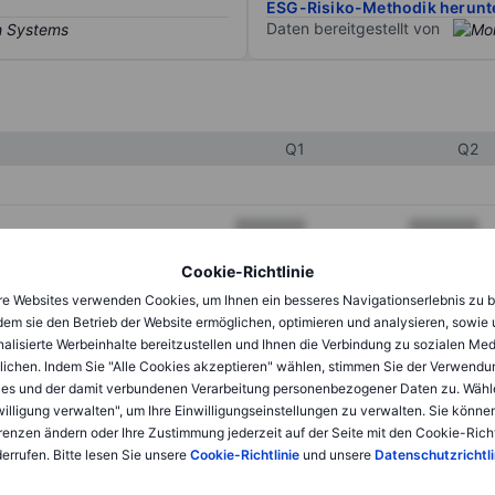
ESG-Risiko-Methodik herunt
Daten bereitgestellt von
Q1
Q2
XXXXXXX
XXXXXXX
XXXXXXX
XXXXXXX
Cookie-Richtlinie
e Websites verwenden Cookies, um Ihnen ein besseres Navigationserlebnis zu b
XXXXXXX
XXXXXXX
dem sie den Betrieb der Website ermöglichen, optimieren und analysieren, sowie
alisierte Werbeinhalte bereitzustellen und Ihnen die Verbindung zu sozialen Me
lichen. Indem Sie "Alle Cookies akzeptieren" wählen, stimmen Sie der Verwendu
XXXXXXX
XXXXXXX
es und der damit verbundenen Verarbeitung personenbezogener Daten zu. Wähl
willigung verwalten", um Ihre Einwilligungseinstellungen zu verwalten. Sie können
XXXXXXX
XXXXXXX
renzen ändern oder Ihre Zustimmung jederzeit auf der Seite mit den Cookie-Richt
errufen. Bitte lesen Sie unsere
Cookie-Richtlinie
und unsere
Datenschutzrichtli