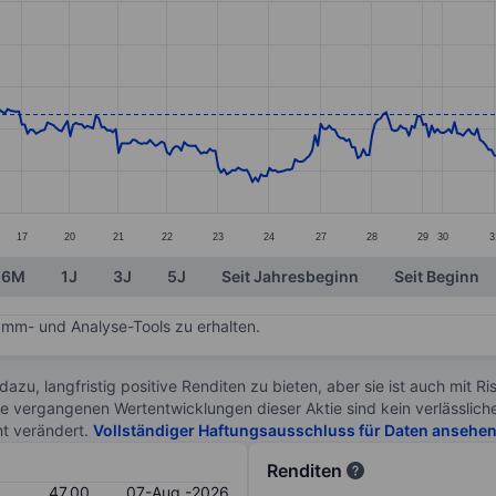
ories.
s. Data ranges from 44.99 to 49.24.
17
20
21
22
23
24
27
28
29
30
3
6M
1J
3J
5J
Seit Jahresbeginn
Seit Beginn
mm- und Analyse-Tools zu erhalten.
 dazu, langfristig positive Renditen zu bieten, aber sie ist auch mit 
ie vergangenen Wertentwicklungen dieser Aktie sind kein verlässliche
ht verändert.
Vollständiger Haftungsausschluss für Daten ansehe
Renditen
47.00
07-Aug.-2026