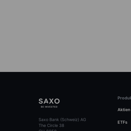
Produk
Aktien
Saxo Bank (Schweiz) AG
ETFs
The Circle 38