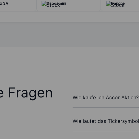
ux SA
Capgemini
Danone
te Fragen
Wie kaufe ich Accor Aktien?
Wie lautet das Tickersymbo