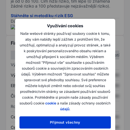
je od 0 do 100. Čím nižší riziko, tím lépe (0 znamená
žádné riziko a 100 představuje nejzávažnější riziko).
Stáhněte si metodiku rizik ESG
Data poskytnuta od
/
Využívání cookies
Naše webové stránky používají soubory cookie k tomu,
aby vám nabídly lepší zážitek z prohlížení tím, že
Finanční informace
umožňují, optimalizují a analyzují provoz stránek, a také
k poskytování personalizovaného obsahu reklam a
1. čtvrtletí
2. čtvrtletí
umožňují připojení k sociálním médiím. Výběrem
možnosti "Přijmout vše" souhlasíte s používáním
Výkaz zisku a ztráty
souborů cookie a souvisejícím zpracováním osobních
údajů. Výběrem možnosti "Spravovat souhlas" můžete
Výnos
XXXXXXX
XXXXXXX
spravovat své předvolby souhlasu. Své preference
EBITDA
XXXXXXX
XXXXXXX
můžete kdykoli změnit nebo odvolat svůj souhlas
prostřednictvím stránky se zásadami používání souborů
Čistý příjem
XXXXXXX
XXXXXXX
cookie. Prohlédněte si prosím naše zásady používání
souborů cookie
cookie
a naše zásady ochrany osobních
Rozvaha
údajů
.
Celková aktiva
XXXXXXX
XXXXXXX
Přijmout všechny
Celkový dluh
XXXXXXX
XXXXXXX