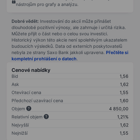
nástrojům pro grafy a analýzu.
Dobré vědět:
Investování do akcií může přinášet
dlouhodobé pozitivní výnosy, ale zahrnuje i určitá rizika.
Můžete přijít o část nebo o celou svou investici.
Historický výkon této akcie není spolehlivým ukazatelem
budoucích výsledků. Data od externích poskytovatelů
nebyla ze strany Saxo Bank jakkoli upravena.
Přečtěte si
kompletní prohlášení o datech
.
Cenové nabídky
Bid
1,56
Ask
1,62
Otevírací cena
1,55
Předchozí uzavírací cena
1,60
Objem
4 850,00
Relativní objem
1,21%
Nejvyšší
1,62
Nejnižší
1,55