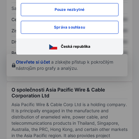
Sazby
Pouze nezbytné
Cena/tržby
XXXXXXX
XXXXXXX
Správa souhlasu
Zisk na akcii
XXXXXXX
XXXXXXX
Dividenda na akcii
XXXXXXX
XXXXXXX
Česká republika
Rentabilita kapitálu
XXXXXXX
XXXXXXX
Otevřete si účet
a získejte přístup k pokročilým
nástrojům pro grafy a analýzu.
O společnosti Asia Pacific Wire & Cable
Corporation Ltd
Asia Pacific Wire & Cable Corp Ltd is a holding company.
It is principally engaged in the manufacture and
distribution of enameled wire, power cable, and
telecommunications products in Thailand, Singapore,
Australia, the PRC, Hong Kong, and certain other markets
in the Asia Pacific region. It also provides project