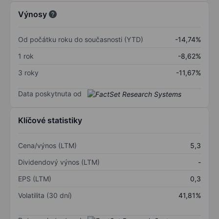
Výnosy
Od počátku roku do současnosti (YTD)
-14,74%
1 rok
-8,62%
3 roky
-11,67%
Data poskytnuta od
Klíčové statistiky
Cena/výnos (LTM)
5,3
Dividendový výnos (LTM)
-
EPS (LTM)
0,3
Volatilita (30 dní)
41,81%