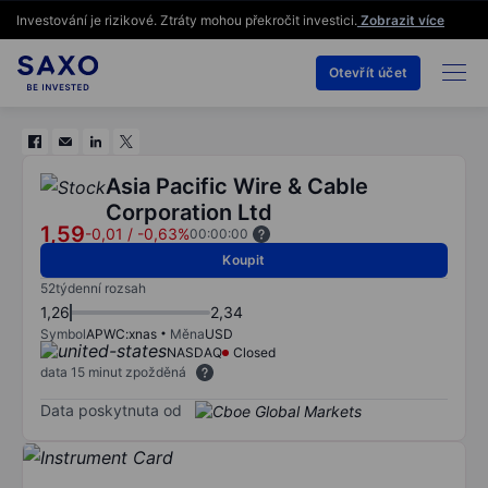
Investování je rizikové. Ztráty mohou překročit investici.
Zobrazit více
Otevřít účet
Asia Pacific Wire & Cable
Corporation Ltd
1,59
-0,01
/
-0,63%
00:00:00
Koupit
52týdenní rozsah
1,26
2,34
Symbol
APWC:xnas
Měna
USD
NASDAQ
Closed
data 15 minut zpožděná
Data poskytnuta od