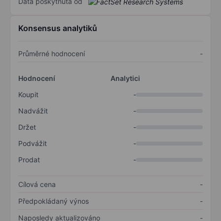
Data poskytnuta od
Konsensus analytiků
Průměrné hodnocení
-
Hodnocení
Analytici
Koupit
-
Nadvážit
-
Držet
-
Podvážit
-
Prodat
-
Cílová cena
-
Předpokládaný výnos
-
Naposledy aktualizováno
-