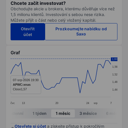
Chcete začít investovat?
Obchodujte akcie u brokera, kterému důvěřuje více než
1,5 milionu klientů. Investování s sebou nese rizika.
Můžete přijít o část nebo celý vložený kapitál.
Otevřít
Prozkoumejte nabídku od
Saxo
účet
Graf
Chart
1,60
1,56
Line chart with 40 data points.
1,52
The chart has 1 X axis displaying categories.
07-srp-2026 19:30
1,48
APWC:xnas
The chart has 1 Y axis displaying values. Data ranges 
Close
1,57
1,44
čvc
13
20
24
srp
7
End of interactive chart.
Intradenní
1 týden
1 měsíc
3 měsíce
6 měsíců
Otevřete si účet
a získejte přístup k pokročilým