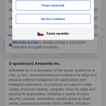
Sazby
Pouze nezbytné
Cena/tržby
XXXXXXX
XXXXXXX
Zisk na akcii
XXXXXXX
XXXXXXX
Správa souhlasu
Dividenda na akcii
XXXXXXX
XXXXXXX
Česká republika
Rentabilita kapitálu
XXXXXXX
XXXXXXX
Otevřete si účet
a získejte přístup k pokročilým
nástrojům pro grafy a analýzu.
O společnosti Ambarella Inc.
Ambarella Inc is a developer of low-power system-on-a-
chip, or SoC, semiconductors and software for edge and
physical artificial intelligence (AI) applications and
intelligent automation. Its products are used in a wide
variety of human viewing, computer vision for edge and
physical AI applications, including a variety of video
security cameras, automotive camera systems, fixed
robots, autonomous mobile robots (AMRs), industrial