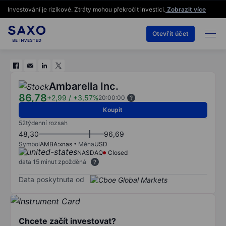
Investování je rizikové. Ztráty mohou překročit investici.
Zobrazit více
Otevřít účet
Ambarella Inc.
86,78
+2,99
/
+3,57%
20:00:00
Koupit
52týdenní rozsah
48,30
96,69
Symbol
AMBA:xnas
Měna
USD
NASDAQ
Closed
data 15 minut zpožděná
Data poskytnuta od
Chcete začít investovat?