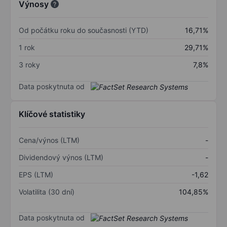
Výnosy
Od počátku roku do současnosti (YTD)
16,71%
1 rok
29,71%
3 roky
7,8%
Data poskytnuta od
Klíčové statistiky
Cena/výnos (LTM)
-
Dividendový výnos (LTM)
-
EPS (LTM)
-1,62
Volatilita (30 dní)
104,85%
Data poskytnuta od