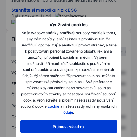
Stáhněte si metodiku rizik ESG
Data poskytnuta od
/
Využívání cookies
Naše webové stránky používají soubory cookie k tomu,
Finanční informace
aby vám nabídly lepší zážitek z prohlížení tím, že
umožňují, optimalizují a analyzují provoz stránek, a také
1. čtvrtletí
2. čtvrtletí
k poskytování personalizovaného obsahu reklam a
umožňují připojení k sociálním médiím. Výběrem
Výkaz zisku a ztráty
možnosti "Přijmout vše" souhlasíte s používáním
souborů cookie a souvisejícím zpracováním osobních
Výnos
XXXXXXX
XXXXXXX
údajů. Výběrem možnosti "Spravovat souhlas" můžete
spravovat své předvolby souhlasu. Své preference
EBITDA
XXXXXXX
XXXXXXX
můžete kdykoli změnit nebo odvolat svůj souhlas
prostřednictvím stránky se zásadami používání souborů
Čistý příjem
XXXXXXX
XXXXXXX
cookie. Prohlédněte si prosím naše zásady používání
Rozvaha
souborů cookie
cookie
a naše zásady ochrany osobních
údajů
.
Celková aktiva
XXXXXXX
XXXXXXX
Přijmout všechny
Celkový dluh
XXXXXXX
XXXXXXX