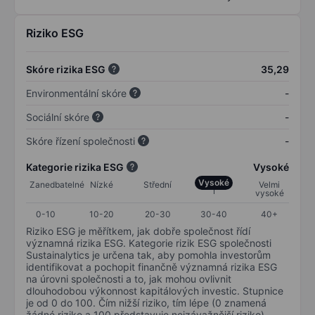
Riziko ESG
Skóre rizika ESG
35,29
Environmentální skóre
-
Sociální skóre
-
Skóre řízení společnosti
-
Kategorie rizika ESG
Vysoké
Vysoké
Zanedbatelné
Nízké
Střední
Velmi
vysoké
0-10
10-20
20-30
30-40
40+
Riziko ESG je měřítkem, jak dobře společnost řídí
významná rizika ESG. Kategorie rizik ESG společnosti
Sustainalytics je určena tak, aby pomohla investorům
identifikovat a pochopit finančně významná rizika ESG
na úrovni společnosti a to, jak mohou ovlivnit
dlouhodobou výkonnost kapitálových investic. Stupnice
je od 0 do 100. Čím nižší riziko, tím lépe (0 znamená
žádné riziko a 100 představuje nejzávažnější riziko).