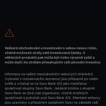
Veškeré obchodování a investování s sebou nesou riziko,
včetně možnosti ztráty celé investované částky. U
některých produktů pak může být riziko výrazně vyšší a
může dojít i ke ztrátám přesahujícím výši původní investice.
Informace na našich mezinárodních webových stránkách
(vybrané z rozbalovacího seznamu) jsou přístupné po celém
světě a vztahují se na Saxo Bank A/S jako mateřskou
společnost skupiny Saxo Bank. Jakákoli zmínka o skupině
Saxo Bank se týká celé organizace, včetně dceřiných
společností a poboček pod Saxo Bank A/S. Klientské smlouvy
jsou uzavírány s příslušným subjektem Saxo na základě vaší