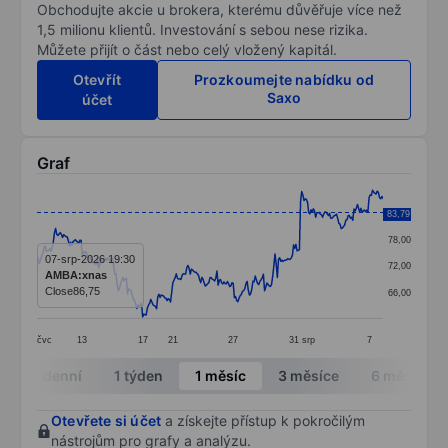
Obchodujte akcie u brokera, kterému důvěřuje více než
1,5 milionu klientů. Investování s sebou nese rizika.
Můžete přijít o část nebo celý vložený kapitál.
Otevřít
Prozkoumejte nabídku od
Saxo
účet
Graf
Chart
84,00
83,79
Line chart with 299 data points.
78,00
The chart has 1 X axis displaying categories.
07-srp-2026 19:30
72,00
AMBA:xnas
The chart has 1 Y axis displaying values. Data ranges 
Close
86,75
66,00
čvc
13
17
21
27
31
srp
7
End of interactive chart.
Intradenní
1 týden
1 měsíc
3 měsíce
6 měsíců
Otevřete si účet
a získejte přístup k pokročilým
nástrojům pro grafy a analýzu.