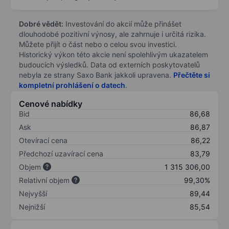
Dobré vědět:
Investování do akcií může přinášet
dlouhodobé pozitivní výnosy, ale zahrnuje i určitá rizika.
Můžete přijít o část nebo o celou svou investici.
Historický výkon této akcie není spolehlivým ukazatelem
budoucích výsledků. Data od externích poskytovatelů
nebyla ze strany Saxo Bank jakkoli upravena.
Přečtěte si
kompletní prohlášení o datech
.
Cenové nabídky
Bid
86,68
Ask
86,87
Otevírací cena
86,22
Předchozí uzavírací cena
83,79
Objem
1 315 306,00
Relativní objem
99,30%
Nejvyšší
89,44
Nejnižší
85,54