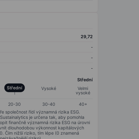
29,72
-
-
-
Střední
Střední
Vysoké
Velmi
vysoké
20-30
30-40
40+
ře společnost řídí významná rizika ESG.
 Sustainalytics je určena tak, aby pomohla
hopit finančně významná rizika ESG na úrovni
livnit dlouhodobou výkonnost kapitálových
0. Čím nižší riziko, tím lépe (0 znamená
nejzávažnější riziko).