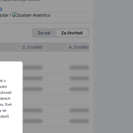
SG
/
Za rok
Za čtvrtletí
3. čtvrtletí
4. čtvrtletí
XXXXXXX
XXXXXXX
XXXXXXX
XXXXXXX
ek z
ování
XXXXXXX
XXXXXXX
ožnosti
obních
su. Své
XXXXXXX
XXXXXXX
y se
ouborů
XXXXXXX
XXXXXXX