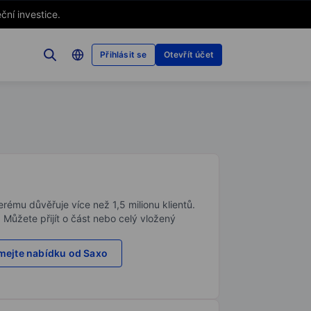
ční investice.
Přihlásit se
Otevřít účet
rému důvěřuje více než 1,5 milionu klientů.
. Můžete přijít o část nebo celý vložený
ejte nabídku od Saxo