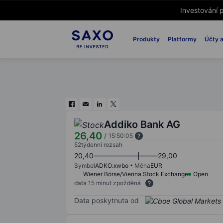
Investování p
Produkty
Platformy
Účty a
Addiko Bank AG
26,40
/
15:50:05
52týdenní rozsah
20,40
29,00
Symbol
ADKO:xwbo
Měna
EUR
Wiener Börse/Vienna Stock Exchange
Open
data 15 minut zpožděná
Data poskytnuta od