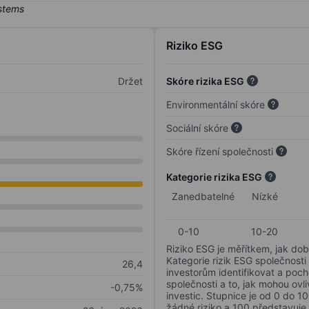
Riziko ESG
Držet
Skóre rizika ESG
Environmentální skóre
Sociální skóre
Skóre řízení společnosti
Kategorie rizika ESG
Zanedbatelné
Nízké
0-10
10-20
Riziko ESG je měřítkem, jak dob
Kategorie rizik ESG společnosti
26,4
investorům identifikovat a poc
společnosti a to, jak mohou ov
-0,75%
investic. Stupnice je od 0 do 10
žádné riziko a 100 představuje 