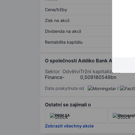
Cena/tržby
Zisk na akcii
Dividenda na akcii
Rentabilita kapitálu
O společnosti Addiko Bank AG
Sektor
Odvětví
Tržní kapitalizace
Finance
-
0,509180549bn
Data poskytnuta od
/
Ostatní se zajímali o
PRiM SA
Glenveagh
Zobrazit všechny akcie