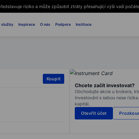
ředstavuje riziko a může způsobit ztráty přesahující výši vaší počáte
 služby
Inspirace
O nás
Podpora
Instituce
Koupit
Chcete začít investovat?
Obchodujte akcie u brokera, kte
Investování s sebou nese rizika
kapitál.
Otevřít účet
Prozkoum