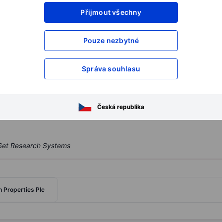
Přijmout všechny
XXXXXXX
XXXXXXX
XXXXXXX
XXXXXXX
Pouze nezbytné
XXXXXXX
XXXXXXX
Otevřete si účet
a získejte přístup k p
Správa souhlasu
XXXXXXX
XXXXXXX
Česká republika
 Properties Plc