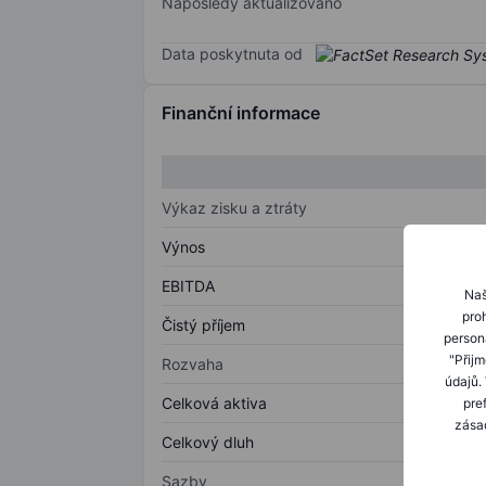
Naposledy aktualizováno
Data poskytnuta od
Finanční informace
Výkaz zisku a ztráty
Výnos
EBITDA
Naš
proh
Čistý příjem
person
"Přij
Rozvaha
údajů.
Celková aktiva
pre
zásad
Celkový dluh
Sazby