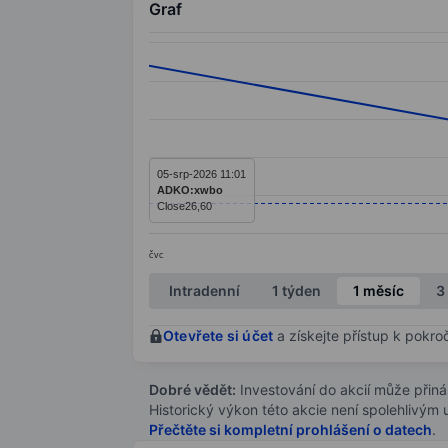
Graf
Chart
Line chart with 3 data points.
The chart has 1 X axis displaying categ
The chart has 1 Y axis displaying value
05-srp-2026 11:01
ADKO:xwbo
Close
26,60
čvc
End of interactive chart.
Intradenní
1 týden
1 měsíc
3
Otevřete si účet
a získejte přístup k pokro
Dobré vědět:
Investování do akcií může přináše
Historický výkon této akcie není spolehlivým
Přečtěte si kompletní prohlášení o datech
.