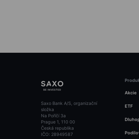
Produk
Akcie
Saxo Bank A/S, organizační
ETF
složka
Na Poříčí 3a
Dluho
Prague 1, 110 00
Česká republika
Podílo
IČO: 28949587