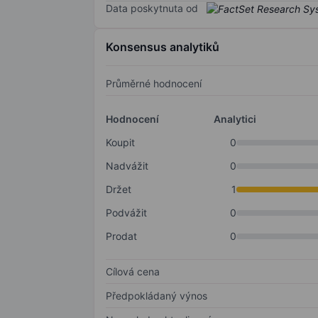
Data poskytnuta od
Konsensus analytiků
Průměrné hodnocení
Hodnocení
Analytici
Koupit
0
Nadvážit
0
Držet
1
Podvážit
0
Prodat
0
Cílová cena
Předpokládaný výnos