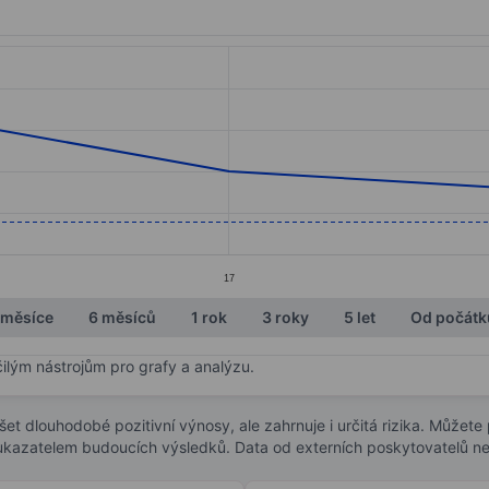
ories.
s. Data ranges from 26.6 to 28.2.
17
 měsíce
6 měsíců
1 rok
3 roky
5 let
Od počátk
čilým nástrojům pro grafy a analýzu.
t dlouhodobé pozitivní výnosy, ale zahrnuje i určitá rizika. Můžete př
 ukazatelem budoucích výsledků. Data od externích poskytovatelů ne