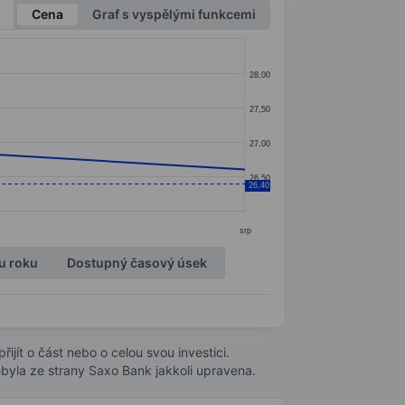
Cena
Graf s vyspělými funkcemi
28,00
27,50
27,00
26,50
26,40
srp
u roku
Dostupný časový úsek
ijít o část nebo o celou svou investici.
byla ze strany Saxo Bank jakkoli upravena.