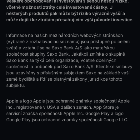
Veškeré obchodování a investování s sebou nesou riziko,
včetně možnosti ztráty celé investované částky. U
některých produktů pak může být riziko výrazně vyšší a
může dojít i ke ztrátám přesahujícím výši původní investice.
Informace na našich mezinárodních webových stránkách
(vybrané z rozbalovacího seznamu) jsou přístupné po celém
světě a vztahují se na Saxo Bank A/S jako mateřskou
společnost skupiny Saxo Bank. Jakákoli zmínka o skupině
Saxo Bank se týká celé organizace, včetně dceřiných
společností a poboček pod Saxo Bank A/S. Klientské smlouvy
jsou uzavírány s příslušným subjektem Saxo na základě vaší
země bydliště a řídí se platnými zákony jurisdikce tohoto
subjektu.
Apple a logo Apple jsou ochranné známky společnosti Apple
Inc., registrované v USA a dalších zemích. App Store je
servisní značka společnosti Apple Inc. Google Play a logo
Google Play jsou ochranné známky společnosti Google LLC.