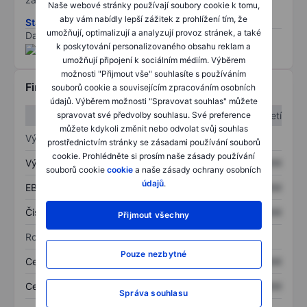
Naše webové stránky používají soubory cookie k tomu,
aby vám nabídly lepší zážitek z prohlížení tím, že
Stáhněte si metodiku rizik ESG
umožňují, optimalizují a analyzují provoz stránek, a také
Data poskytnuta od
/
k poskytování personalizovaného obsahu reklam a
umožňují připojení k sociálním médiím. Výběrem
možnosti "Přijmout vše" souhlasíte s používáním
Finanční informace
souborů cookie a souvisejícím zpracováním osobních
údajů. Výběrem možnosti "Spravovat souhlas" můžete
1. čtvrtletí
2. čtvrtletí
spravovat své předvolby souhlasu. Své preference
můžete kdykoli změnit nebo odvolat svůj souhlas
Výkaz zisku a ztráty
prostřednictvím stránky se zásadami používání souborů
cookie. Prohlédněte si prosím naše zásady používání
Výnos
XXXXXXX
XXXXXXX
souborů cookie
cookie
a naše zásady ochrany osobních
údajů
.
EBITDA
XXXXXXX
XXXXXXX
Čistý příjem
XXXXXXX
XXXXXXX
Přijmout všechny
Rozvaha
Pouze nezbytné
Celková aktiva
XXXXXXX
XXXXXXX
Celkový dluh
XXXXXXX
XXXXXXX
Správa souhlasu