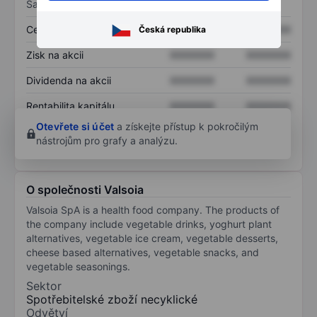
Sazby
Cena/tržby
XXXXXXX
XXXXXXX
Česká republika
Zisk na akcii
XXXXXXX
XXXXXXX
Dividenda na akcii
XXXXXXX
XXXXXXX
Rentabilita kapitálu
XXXXXXX
XXXXXXX
Otevřete si účet
a získejte přístup k pokročilým
nástrojům pro grafy a analýzu.
O společnosti Valsoia
Valsoia SpA is a health food company. The products of
the company include vegetable drinks, yoghurt plant
alternatives, vegetable ice cream, vegetable desserts,
cheese based alternatives, vegetable snacks, and
vegetable seasonings.
Sektor
Spotřebitelské zboží necyklické
Odvětví