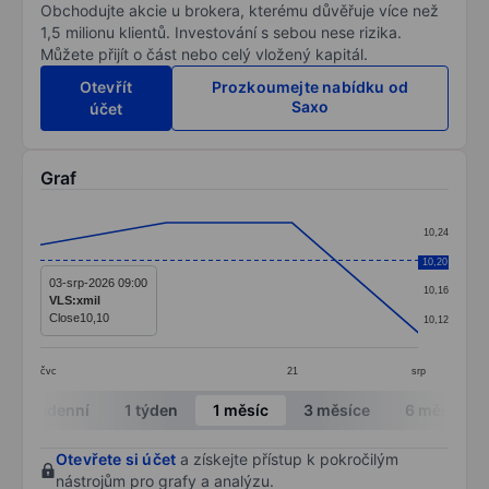
Obchodujte akcie u brokera, kterému důvěřuje více než
1,5 milionu klientů. Investování s sebou nese rizika.
Můžete přijít o část nebo celý vložený kapitál.
Otevřít
Prozkoumejte nabídku od
Saxo
účet
Graf
Chart
10,24
Line chart with 4 data points.
10,20
10,20
The chart has 1 X axis displaying categories.
03-srp-2026 09:00
10,16
VLS:xmil
The chart has 1 Y axis displaying values. Data ranges 
Close
10,10
10,12
čvc
21
srp
End of interactive chart.
Intradenní
1 týden
1 měsíc
3 měsíce
6 měsíců
Otevřete si účet
a získejte přístup k pokročilým
nástrojům pro grafy a analýzu.