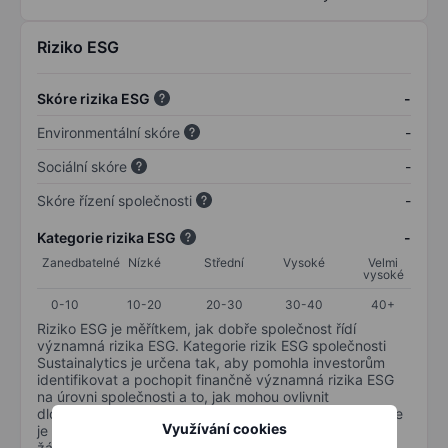
Riziko ESG
Skóre rizika ESG
-
Environmentální skóre
-
Sociální skóre
-
Skóre řízení společnosti
-
Kategorie rizika ESG
-
Zanedbatelné
Nízké
Střední
Vysoké
Velmi
vysoké
0-10
10-20
20-30
30-40
40+
Riziko ESG je měřítkem, jak dobře společnost řídí
významná rizika ESG. Kategorie rizik ESG společnosti
Sustainalytics je určena tak, aby pomohla investorům
identifikovat a pochopit finančně významná rizika ESG
na úrovni společnosti a to, jak mohou ovlivnit
dlouhodobou výkonnost kapitálových investic. Stupnice
Využívání cookies
je od 0 do 100. Čím nižší riziko, tím lépe (0 znamená
žádné riziko a 100 představuje nejzávažnější riziko).