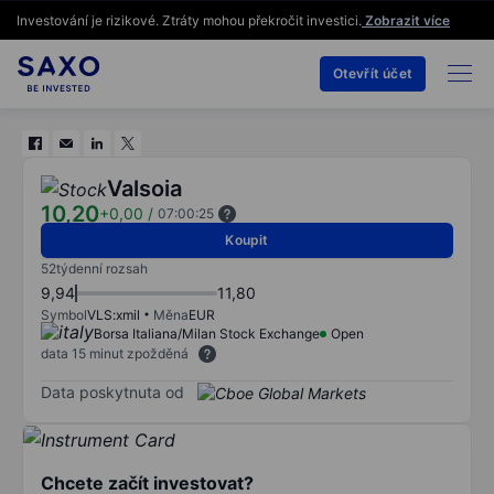
Investování je rizikové. Ztráty mohou překročit investici.
Zobrazit více
Otevřít účet
Valsoia
10,20
+0,00
/
07:00:25
Koupit
52týdenní rozsah
9,94
11,80
Symbol
VLS:xmil
Měna
EUR
Borsa Italiana/Milan Stock Exchange
Open
data 15 minut zpožděná
Data poskytnuta od
Chcete začít investovat?