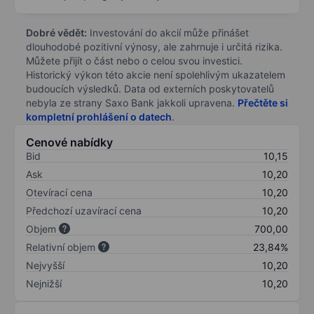
Dobré vědět:
Investování do akcií může přinášet
dlouhodobé pozitivní výnosy, ale zahrnuje i určitá rizika.
Můžete přijít o část nebo o celou svou investici.
Historický výkon této akcie není spolehlivým ukazatelem
budoucích výsledků. Data od externích poskytovatelů
nebyla ze strany Saxo Bank jakkoli upravena.
Přečtěte si
kompletní prohlášení o datech
.
Cenové nabídky
Bid
10,15
Ask
10,20
Otevírací cena
10,20
Předchozí uzavírací cena
10,20
Objem
700,00
Relativní objem
23,84%
Nejvyšší
10,20
Nejnižší
10,20