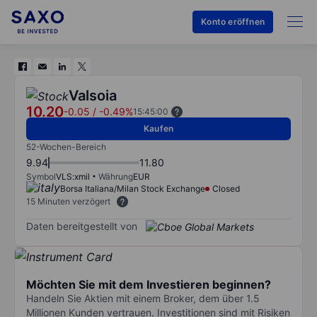
Konto eröffnen
Valsoia
10.20
-0.05
/
-0.49%
15:45:00
Kaufen
52-Wochen-Bereich
9.94
11.80
Symbol
VLS:xmil
Währung
EUR
Borsa Italiana/Milan Stock Exchange
Closed
15 Minuten verzögert
Daten bereitgestellt von
Möchten Sie mit dem Investieren beginnen?
Handeln Sie Aktien mit einem Broker, dem über 1.5
Millionen Kunden vertrauen. Investitionen sind mit Risiken