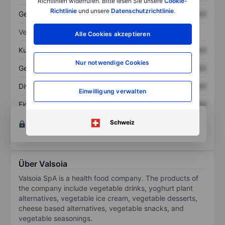
Richtlinien widerrufen. Bitte lesen Sie unsere
Cookie-
Richtlinie
und unsere
Datenschutzrichtlinie
.
Gesamtschulden
XXXXXXX
XXXXXXX
Verhältnisse
Alle Cookies akzeptieren
Kurs/Umsatz
XXXXXXX
XXXXXXX
Nur notwendige Cookies
Gewinn je Aktie
XXXXXXX
XXXXXXX
Dividende je Aktie
XXXXXXX
XXXXXXX
Einwilligung verwalten
Eigenkapitalrendite
XXXXXXX
XXXXXXX
Konto eröffnen
um Zugriff auf mehr Diagramm-
Schweiz
und Analyse-Tools zu erhalten.
Über Valsoia
Valsoia SpA is a health food company. The products of
the company include vegetable drinks, yoghurt plant
alternatives, vegetable ice cream, vegetable desserts,
cheese based alternatives, vegetable snacks, and
vegetable seasonings.