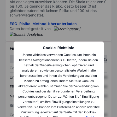
Aktienanlagen auswirken könnten. Die Skala reicht von 0
bis 100. Je geringer das Risiko, desto besser (0 ist
gleichbedeutend mit keinem Risiko und 100 ist das
schwerwiegendste).
ESG-Risiko-Methodik herunterladen
Daten bereitgestellt von
/
Cookie-Richtlinie
Finanzdaten
Unsere Websites verwenden Cookies, um Ihnen ein
Q1
Q2
besseres Navigationserlebnis zu bieten, indem sie den
Betrieb der Website ermöglichen, optimieren und
Gewinn- und Verlustrechnung
analysieren, sowie um personalisierte Werbeinhalte
bereitzustellen und Ihnen die Verbindung zu sozialen
Umsatz
XXXXXXX
XXXXXXX
Medien zu ermöglichen. Indem Sie "Alle Cookies
akzeptieren" wählen, stimmen Sie der Verwendung von
EBITDA
XXXXXXX
XXXXXXX
Cookies und der damit verbundenen Verarbeitung
Nettoeinkommen
XXXXXXX
XXXXXXX
personenbezogener Daten zu. Wählen Sie "Einwilligung
verwalten", um Ihre Einwilligungseinstellungen zu
Bilanz
verwalten. Sie können Ihre Präferenzen ändern oder Ihre
Zustimmung jederzeit auf der Seite mit den Cookie-
Gesamtvermögen
XXXXXXX
XXXXXXX