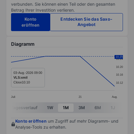
verbunden. Sie können einen Teil oder den gesamten
Betrag Ihrer Investition verlieren.
Konto
Entdecken Sie das Saxo-
Angebot
eröffnen
Diagramm
Chart
10.25
10.24
Line chart with 4 data points.
10.20
The chart has 1 X axis displaying categories.
03-Aug.-2026 09:00
10.16
VLS:xmil
The chart has 1 Y axis displaying values. Data ranges 
Close
10.10
10.12
Juli
21
Aug.
End of interactive chart.
Tagesverlauf
1W
1M
3M
6M
1J
3J
Konto eröffnen
um Zugriff auf mehr Diagramm- und
Analyse-Tools zu erhalten.