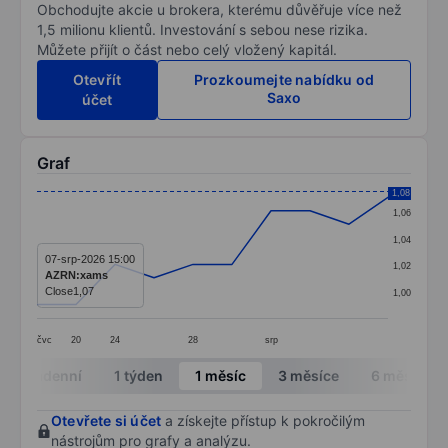
Obchodujte akcie u brokera, kterému důvěřuje více než
1,5 milionu klientů. Investování s sebou nese rizika.
Můžete přijít o část nebo celý vložený kapitál.
Otevřít
Prozkoumejte nabídku od
Saxo
účet
Graf
Chart
1,08
1,06
Line chart with 10 data points.
1,04
The chart has 1 X axis displaying categories.
07-srp-2026 15:00
1,02
AZRN:xams
The chart has 1 Y axis displaying values. Data ranges 
Close
1,07
1,00
čvc
20
24
28
srp
End of interactive chart.
Intradenní
1 týden
1 měsíc
3 měsíce
6 měsíců
Otevřete si účet
a získejte přístup k pokročilým
nástrojům pro grafy a analýzu.