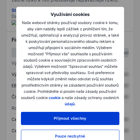
Stáhněte si metodiku rizik ESG
Využívání cookies
Data poskytnuta od
/
Naše webové stránky používají soubory cookie k tomu,
aby vám nabídly lepší zážitek z prohlížení tím, že
umožňují, optimalizují a analyzují provoz stránek, a také
Finanční informace
k poskytování personalizovaného obsahu reklam a
umožňují připojení k sociálním médiím. Výběrem
1. čtvrtletí
2. čtvrtletí
možnosti "Přijmout vše" souhlasíte s používáním
souborů cookie a souvisejícím zpracováním osobních
Výkaz zisku a ztráty
údajů. Výběrem možnosti "Spravovat souhlas" můžete
spravovat své předvolby souhlasu. Své preference
Výnos
XXXXXXX
XXXXXXX
můžete kdykoli změnit nebo odvolat svůj souhlas
EBITDA
XXXXXXX
XXXXXXX
prostřednictvím stránky se zásadami používání souborů
cookie. Prohlédněte si prosím naše zásady používání
Čistý příjem
XXXXXXX
XXXXXXX
souborů cookie
cookie
a naše zásady ochrany osobních
údajů
.
Rozvaha
Přijmout všechny
Celková aktiva
XXXXXXX
XXXXXXX
Celkový dluh
XXXXXXX
XXXXXXX
Pouze nezbytné