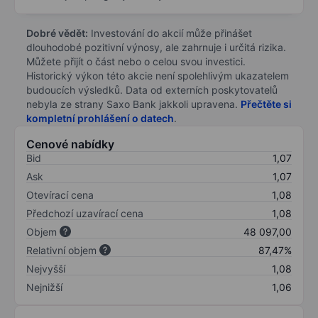
Dobré vědět:
Investování do akcií může přinášet
dlouhodobé pozitivní výnosy, ale zahrnuje i určitá rizika.
Můžete přijít o část nebo o celou svou investici.
Historický výkon této akcie není spolehlivým ukazatelem
budoucích výsledků. Data od externích poskytovatelů
nebyla ze strany Saxo Bank jakkoli upravena.
Přečtěte si
kompletní prohlášení o datech
.
Cenové nabídky
Bid
1,07
Ask
1,07
Otevírací cena
1,08
Předchozí uzavírací cena
1,08
Objem
48 097,00
Relativní objem
87,47%
Nejvyšší
1,08
Nejnižší
1,06