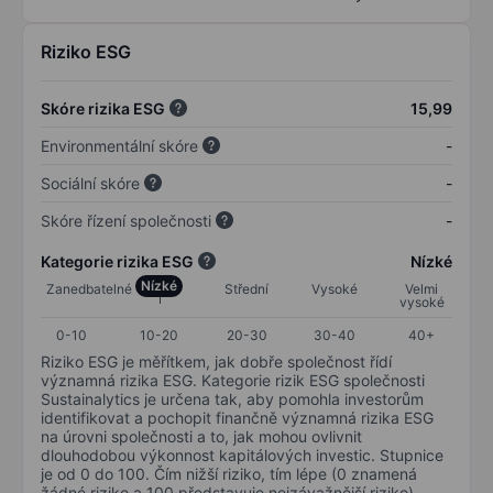
Riziko ESG
Skóre rizika ESG
15,99
Environmentální skóre
-
Sociální skóre
-
Skóre řízení společnosti
-
Kategorie rizika ESG
Nízké
Nízké
Zanedbatelné
Střední
Vysoké
Velmi
vysoké
0-10
10-20
20-30
30-40
40+
Riziko ESG je měřítkem, jak dobře společnost řídí
významná rizika ESG. Kategorie rizik ESG společnosti
Sustainalytics je určena tak, aby pomohla investorům
identifikovat a pochopit finančně významná rizika ESG
na úrovni společnosti a to, jak mohou ovlivnit
dlouhodobou výkonnost kapitálových investic. Stupnice
je od 0 do 100. Čím nižší riziko, tím lépe (0 znamená
žádné riziko a 100 představuje nejzávažnější riziko).