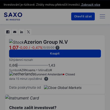
Investování je rizikové. Ztráty mohou překročit investici.
Zobrazit více
Otevřít účet
Azerion Group N.V
1,07
-0,00
/
-0,47%
15:55:00
Koupit
52týdenní rozsah
0,66
1,43
Symbol
AZRN:xams
Měna
EUR
Euronext Amsterdam
Closed
data 15 minut zpožděná
Data poskytnuta od
Chcete začít investovat?