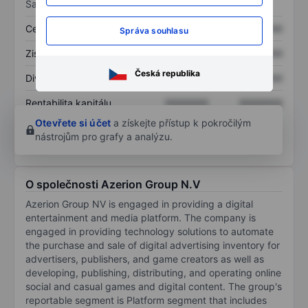
Sazby
Cena/tržby
XXXXXXX
XXXXXXX
Správa souhlasu
Zisk na akcii
XXXXXXX
XXXXXXX
Česká republika
Dividenda na akcii
XXXXXXX
XXXXXXX
Rentabilita kapitálu
XXXXXXX
XXXXXXX
Otevřete si účet
a získejte přístup k pokročilým
nástrojům pro grafy a analýzu.
O společnosti Azerion Group N.V
Azerion Group NV is engaged in providing a digital
entertainment and media platform. The company is
engaged in providing technology solutions to automate
the purchase and sale of digital advertising inventory for
advertisers, publishers, and game creators as well as
developing, publishing, distributing, and operating online
social and casual games and digital content. The group's
reportable segment is Platform segment that includes