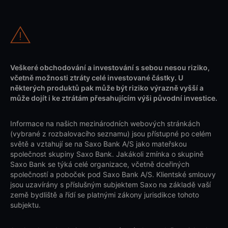
Veškeré obchodování a investování s sebou nesou riziko,
včetně možnosti ztráty celé investované částky. U
některých produktů pak může být riziko výrazně vyšší a
může dojít i ke ztrátám přesahujícím výši původní investice.
Informace na našich mezinárodních webových stránkách
(vybrané z rozbalovacího seznamu) jsou přístupné po celém
světě a vztahují se na Saxo Bank A/S jako mateřskou
společnost skupiny Saxo Bank. Jakákoli zmínka o skupině
Saxo Bank se týká celé organizace, včetně dceřiných
společností a poboček pod Saxo Bank A/S. Klientské smlouvy
jsou uzavírány s příslušným subjektem Saxo na základě vaší
země bydliště a řídí se platnými zákony jurisdikce tohoto
subjektu.