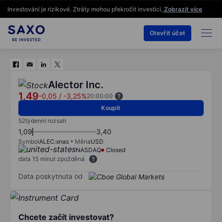
Investování je rizikové. Ztráty mohou překročit investici.
Zobrazit více
Otevřít účet
Alector Inc.
1,49
-0,05
/
-3,25%
20:00:00
Koupit
52týdenní rozsah
1,09
3,40
Symbol
ALEC:xnas
Měna
USD
NASDAQ
Closed
data 15 minut zpožděná
Data poskytnuta od
Chcete začít investovat?