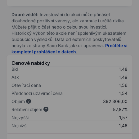
Dobré vědět:
Investování do akcií může přinášet
dlouhodobé pozitivní výnosy, ale zahrnuje i určitá rizika.
Můžete přijít o část nebo o celou svou investici.
Historický výkon této akcie není spolehlivým ukazatelem
budoucích výsledků. Data od externích poskytovatelů
nebyla ze strany Saxo Bank jakkoli upravena.
Přečtěte si
kompletní prohlášení o datech
.
Cenové nabídky
Bid
1,48
Ask
1,49
Otevírací cena
1,56
Předchozí uzavírací cena
1,54
Objem
392 306,00
Relativní objem
57,87%
Nejvyšší
1,57
Nejnižší
1,46