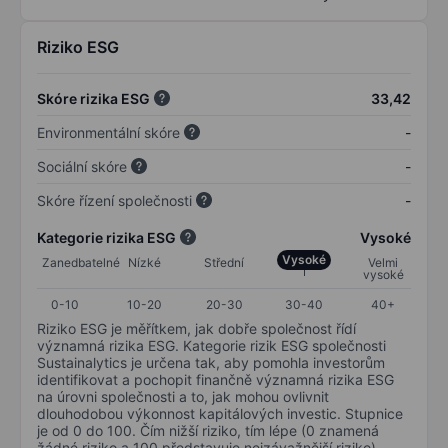
Riziko ESG
Skóre rizika ESG
33,42
Environmentální skóre
-
Sociální skóre
-
Skóre řízení společnosti
-
Kategorie rizika ESG
Vysoké
Vysoké
Zanedbatelné
Nízké
Střední
Velmi
vysoké
0-10
10-20
20-30
30-40
40+
Riziko ESG je měřítkem, jak dobře společnost řídí
významná rizika ESG. Kategorie rizik ESG společnosti
Sustainalytics je určena tak, aby pomohla investorům
identifikovat a pochopit finančně významná rizika ESG
na úrovni společnosti a to, jak mohou ovlivnit
dlouhodobou výkonnost kapitálových investic. Stupnice
je od 0 do 100. Čím nižší riziko, tím lépe (0 znamená
žádné riziko a 100 představuje nejzávažnější riziko).