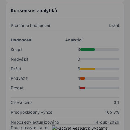
Konsensus analytiků
Průměrné hodnocení
Držet
Hodnocení
Analytici
Koupit
3
Nadvážit
0
Držet
3
Podvážit
1
Prodat
1
Cílová cena
3,1
Předpokládaný výnos
105,3%
Naposledy aktualizováno
14-dub-2026
Data poskytnuta od