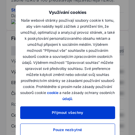
Stáhněte si metodiku rizik ESG
Využívání cookies
Data poskytnuta od
/
Naše webové stránky používají soubory cookie k tomu,
aby vám nabídly lepší zážitek z prohlížení tím, že
umožňují, optimalizují a analyzují provoz stránek, a také
Finanční informace
k poskytování personalizovaného obsahu reklam a
umožňují připojení k sociálním médiím. Výběrem
1. čtvrtletí
2. čtvrtletí
možnosti "Přijmout vše" souhlasíte s používáním
souborů cookie a souvisejícím zpracováním osobních
Výkaz zisku a ztráty
údajů. Výběrem možnosti "Spravovat souhlas" můžete
spravovat své předvolby souhlasu. Své preference
Výnos
XXXXXXX
XXXXXXX
můžete kdykoli změnit nebo odvolat svůj souhlas
prostřednictvím stránky se zásadami používání souborů
EBITDA
XXXXXXX
XXXXXXX
cookie. Prohlédněte si prosím naše zásady používání
souborů cookie
cookie
a naše zásady ochrany osobních
Čistý příjem
XXXXXXX
XXXXXXX
údajů
.
Rozvaha
Přijmout všechny
Celková aktiva
XXXXXXX
XXXXXXX
Celkový dluh
XXXXXXX
XXXXXXX
Pouze nezbytné