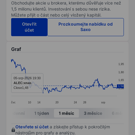
Obchodujte akcie u brokera, kterému důvěřuje více než
1,5 milionu klientů. Investování s sebou nese rizika.
Můžete přijít o část nebo celý vložený kapitál.
Otevřít
Prozkoumejte nabídku od
Saxo
účet
Graf
Chart
1,95
Line chart with 296 data points.
1,80
The chart has 1 X axis displaying categories.
05-srp-2026 19:30
1,65
ALEC:xnas
The chart has 1 Y axis displaying values. Data ranges 
1,54
Close
1,48
1,50
čvc
10
14
20
24
28
srp
End of interactive chart.
Intradenní
1 týden
1 měsíc
3 měsíce
6 měsíců
Otevřete si účet
a získejte přístup k pokročilým
nástrojům pro grafy a analýzu.