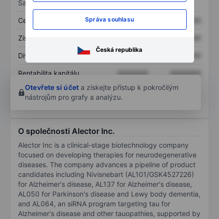
Sazby
Správa souhlasu
Cena/tržby
XXXXXXX
XXXXXXX
Zisk na akcii
XXXXXXX
XXXXXXX
Česká republika
Dividenda na akcii
XXXXXXX
XXXXXXX
Rentabilita kapitálu
XXXXXXX
XXXXXXX
Otevřete si účet
a získejte přístup k pokročilým
nástrojům pro grafy a analýzu.
O společnosti Alector Inc.
Alector Inc is a clinical-stage biotechnology company
focused on developing therapies for neurodegenerative
diseases. The company advances a pipeline of product
candidates including Nivisnebart (AL101/GSK4527226)
for Alzheimer's disease, AL137 for Alzheimer's disease,
AL050 for Parkinson's disease and Lewy body dementia,
and AL064, an siRNA program targeting tau for
Alzheimer's disease and other tauopathies, supported by