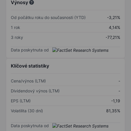
Výnosy
Od počátku roku do současnosti (YTD)
-3,21%
1 rok
4,14%
3 roky
-77,21%
Data poskytnuta od
Klíčové statistiky
Cena/výnos (LTM)
-
Dividendový výnos (LTM)
-
EPS (LTM)
-1,19
Volatilita (30 dní)
81,35%
Data poskytnuta od