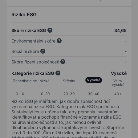
Riziko ESG
Skóre rizika ESG
34,65
Environmentální skóre
-
Sociální skóre
-
Skóre řízení společnosti
-
Kategorie rizika ESG
Vysoké
Vysoké
Zanedbatelné
Nízké
Střední
Velmi
vysoké
0-10
10-20
20-30
30-40
40+
Riziko ESG je měřítkem, jak dobře společnost řídí
významná rizika ESG. Kategorie rizik ESG společnosti
Sustainalytics je určena tak, aby pomohla investorům
identifikovat a pochopit finančně významná rizika ESG
na úrovni společnosti a to, jak mohou ovlivnit
dlouhodobou výkonnost kapitálových investic. Stupnice
je od 0 do 100. Čím nižší riziko, tím lépe (0 znamená
žádné riziko a 100 představuje nejzávažnější riziko).