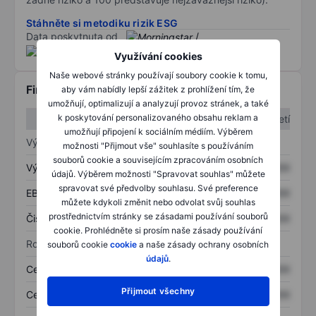
Stáhněte si metodiku rizik ESG
Data poskytnuta od
/
Využívání cookies
Naše webové stránky používají soubory cookie k tomu,
Finanční informace
aby vám nabídly lepší zážitek z prohlížení tím, že
umožňují, optimalizují a analyzují provoz stránek, a také
k poskytování personalizovaného obsahu reklam a
1. čtvrtletí
2. čtvrtletí
umožňují připojení k sociálním médiím. Výběrem
Výkaz zisku a ztráty
možnosti "Přijmout vše" souhlasíte s používáním
souborů cookie a souvisejícím zpracováním osobních
Výnos
XXXXXXX
XXXXXXX
údajů. Výběrem možnosti "Spravovat souhlas" můžete
spravovat své předvolby souhlasu. Své preference
EBITDA
XXXXXXX
XXXXXXX
můžete kdykoli změnit nebo odvolat svůj souhlas
prostřednictvím stránky se zásadami používání souborů
Čistý příjem
XXXXXXX
XXXXXXX
cookie. Prohlédněte si prosím naše zásady používání
Rozvaha
souborů cookie
cookie
a naše zásady ochrany osobních
údajů
.
Celková aktiva
XXXXXXX
XXXXXXX
Přijmout všechny
Celkový dluh
XXXXXXX
XXXXXXX