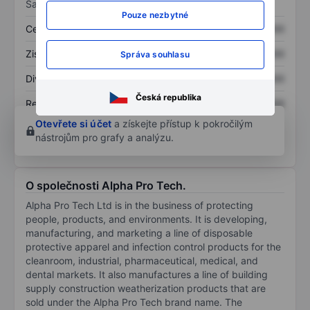
Sazby
Pouze nezbytné
Cena/tržby
XXXXXXX
XXXXXXX
Zisk na akcii
XXXXXXX
XXXXXXX
Správa souhlasu
Dividenda na akcii
XXXXXXX
XXXXXXX
Česká republika
Rentabilita kapitálu
XXXXXXX
XXXXXXX
Otevřete si účet
a získejte přístup k pokročilým
nástrojům pro grafy a analýzu.
O společnosti Alpha Pro Tech.
Alpha Pro Tech Ltd is in the business of protecting
people, products, and environments. It is developing,
manufacturing, and marketing a line of disposable
protective apparel and infection control products for the
cleanroom, industrial, pharmaceutical, medical, and
dental markets. It also manufactures a line of building
supply construction weatherization products that are
sold under the Alpha Pro Tech brand name. The