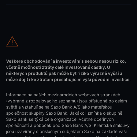
Veškeré obchodování a investování s sebou nesou riziko,
včetně možnosti ztráty celé investované částky. U
některých produktů pak může být riziko výrazně vyšší a
může dojít i ke ztrátám přesahujícím výši původní investice.
Informace na našich mezinárodních webových stránkách
(vybrané z rozbalovacího seznamu) jsou přístupné po celém
světě a vztahují se na Saxo Bank A/S jako mateřskou
společnost skupiny Saxo Bank. Jakákoli zmínka o skupině
Saxo Bank se týká celé organizace, včetně dceřiných
společností a poboček pod Saxo Bank A/S. Klientské smlouvy
jsou uzavírány s příslušným subjektem Saxo na základě vaší