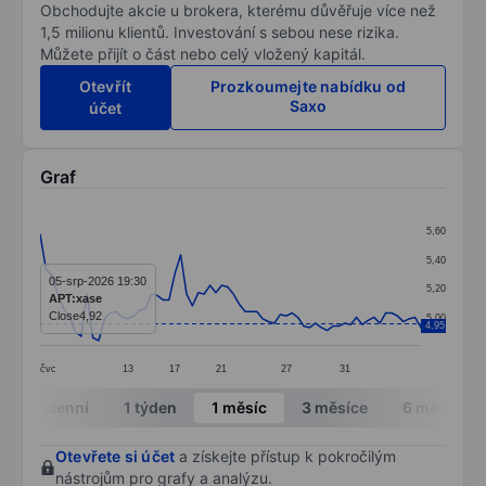
Obchodujte akcie u brokera, kterému důvěřuje více než
1,5 milionu klientů. Investování s sebou nese rizika.
Můžete přijít o část nebo celý vložený kapitál.
Otevřít
Prozkoumejte nabídku od
Saxo
účet
Graf
Chart
5,60
Line chart with 66 data points.
5,40
The chart has 1 X axis displaying categories.
05-srp-2026 19:30
5,20
APT:xase
The chart has 1 Y axis displaying values. Data ranges 
Close
4,92
5,00
4,95
čvc
13
17
21
27
31
End of interactive chart.
Intradenní
1 týden
1 měsíc
3 měsíce
6 měsíců
Otevřete si účet
a získejte přístup k pokročilým
nástrojům pro grafy a analýzu.