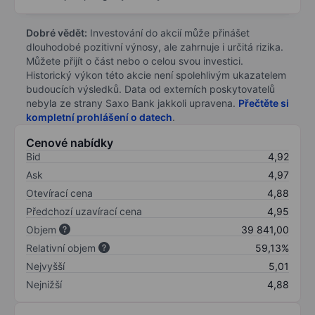
Dobré vědět:
Investování do akcií může přinášet
dlouhodobé pozitivní výnosy, ale zahrnuje i určitá rizika.
Můžete přijít o část nebo o celou svou investici.
Historický výkon této akcie není spolehlivým ukazatelem
budoucích výsledků. Data od externích poskytovatelů
nebyla ze strany Saxo Bank jakkoli upravena.
Přečtěte si
kompletní prohlášení o datech
.
Cenové nabídky
Bid
4,92
Ask
4,97
Otevírací cena
4,88
Předchozí uzavírací cena
4,95
Objem
39 841,00
Relativní objem
59,13%
Nejvyšší
5,01
Nejnižší
4,88