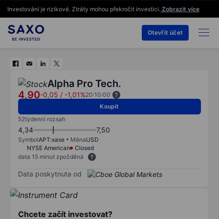
Investování je rizikové. Ztráty mohou překročit investici.
Zobrazit více
Otevřít účet
Alpha Pro Tech.
4,90
-0,05
/
-1,01%
20:10:00
Koupit
52týdenní rozsah
4,34
7,50
Symbol
APT:xase
Měna
USD
NYSE American
Closed
data 15 minut zpožděná
Data poskytnuta od
Chcete začít investovat?