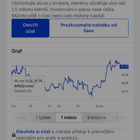
Obchodujte akcie u brokera, kterému důvěřuje více než
1,5 milionu klientů. Investování s sebou nese rizika.
Můžete přijít o část nebo celý vložený kapitál.
Otevřít
Prozkoumejte nabídku od
Saxo
účet
Graf
Chart
20,97
21,00
Line chart with 297 data points.
19,50
The chart has 1 X axis displaying categories.
06-srp-2026 19:30
18,00
ARQQ:xnas
The chart has 1 Y axis displaying values. Data ranges 
Close
21,53
16,50
čvc
13
17
21
27
31
srp
End of interactive chart.
Intradenní
1 týden
1 měsíc
3 měsíce
6 měsíců
Otevřete si účet
a získejte přístup k pokročilým
nástrojům pro grafy a analýzu.