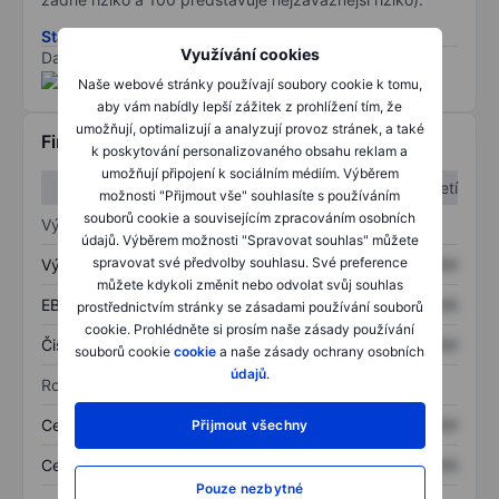
Stáhněte si metodiku rizik ESG
Využívání cookies
Data poskytnuta od
/
Naše webové stránky používají soubory cookie k tomu,
aby vám nabídly lepší zážitek z prohlížení tím, že
umožňují, optimalizují a analyzují provoz stránek, a také
Finanční informace
k poskytování personalizovaného obsahu reklam a
umožňují připojení k sociálním médiím. Výběrem
1. čtvrtletí
2. čtvrtletí
možnosti "Přijmout vše" souhlasíte s používáním
souborů cookie a souvisejícím zpracováním osobních
Výkaz zisku a ztráty
údajů. Výběrem možnosti "Spravovat souhlas" můžete
spravovat své předvolby souhlasu. Své preference
Výnos
XXXXXXX
XXXXXXX
můžete kdykoli změnit nebo odvolat svůj souhlas
EBITDA
XXXXXXX
XXXXXXX
prostřednictvím stránky se zásadami používání souborů
cookie. Prohlédněte si prosím naše zásady používání
Čistý příjem
XXXXXXX
XXXXXXX
souborů cookie
cookie
a naše zásady ochrany osobních
údajů
.
Rozvaha
Celková aktiva
XXXXXXX
XXXXXXX
Přijmout všechny
Celkový dluh
XXXXXXX
XXXXXXX
Pouze nezbytné