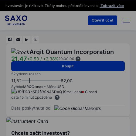
Investování je rizikové. Ztráty mohou překročit investici.
Zobrazit více
Otevřít účet
Arqit Quantum Incorporation
21,47
+0,50
/
+2,38%
20:00:00
Koupit
52týdenní rozsah
11,52
62,00
Symbol
ARQQ:xnas
Měna
USD
NASDAQ (Small cap)
Closed
data 15 minut zpožděná
Data poskytnuta od
Chcete začít investovat?