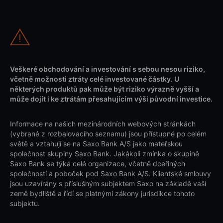
Veškeré obchodování a investování s sebou nesou riziko,
včetně možnosti ztráty celé investované částky. U
některých produktů pak může být riziko výrazně vyšší a
může dojít i ke ztrátám přesahujícím výši původní investice.
Informace na našich mezinárodních webových stránkách
(vybrané z rozbalovacího seznamu) jsou přístupné po celém
světě a vztahují se na Saxo Bank A/S jako mateřskou
společnost skupiny Saxo Bank. Jakákoli zmínka o skupině
Saxo Bank se týká celé organizace, včetně dceřiných
společností a poboček pod Saxo Bank A/S. Klientské smlouvy
jsou uzavírány s příslušným subjektem Saxo na základě vaší
země bydliště a řídí se platnými zákony jurisdikce tohoto
subjektu.