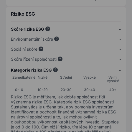
Riziko ESG
Skóre rizika ESG
-
Environmentální skóre
-
Sociální skóre
-
Skóre řízení společnosti
-
Kategorie rizika ESG
-
Zanedbatelné
Nízké
Střední
Vysoké
Velmi
vysoké
0-10
10-20
20-30
30-40
40+
Riziko ESG je měřítkem, jak dobře společnost řídí
významná rizika ESG. Kategorie rizik ESG společnosti
Sustainalytics je určena tak, aby pomohla investorům
identifikovat a pochopit finančně významná rizika ESG
na úrovni společnosti a to, jak mohou ovlivnit
dlouhodobou výkonnost kapitálových investic. Stupnice
je od 0 do 100. Čím nižší riziko, tím lépe (0 znamená
žádné riziko a 100 představuje nejzávažnější riziko).