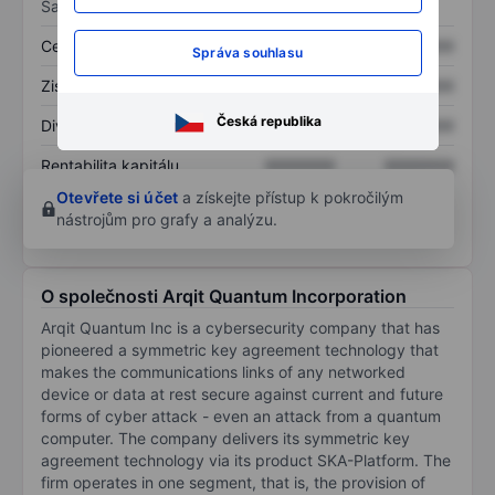
Sazby
Cena/tržby
XXXXXXX
XXXXXXX
Správa souhlasu
Zisk na akcii
XXXXXXX
XXXXXXX
Česká republika
Dividenda na akcii
XXXXXXX
XXXXXXX
Rentabilita kapitálu
XXXXXXX
XXXXXXX
Otevřete si účet
a získejte přístup k pokročilým
nástrojům pro grafy a analýzu.
O společnosti Arqit Quantum Incorporation
Arqit Quantum Inc is a cybersecurity company that has
pioneered a symmetric key agreement technology that
makes the communications links of any networked
device or data at rest secure against current and future
forms of cyber attack - even an attack from a quantum
computer. The company delivers its symmetric key
agreement technology via its product SKA-Platform. The
firm operates in one segment, that is, the provision of