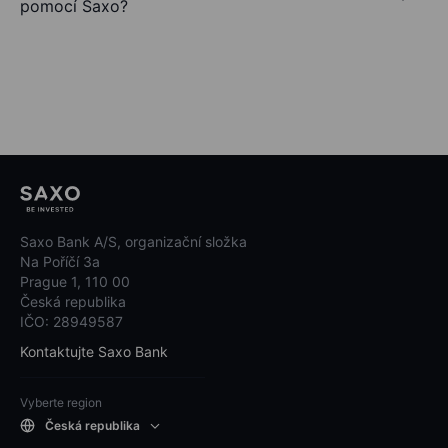
pomocí Saxo?
Saxo Bank A/S, organizační složka
Na Poříčí 3a
Prague 1, 110 00
Česká republika
IČO: 28949587
Kontaktujte Saxo Bank
Vyberte region
Česká republika