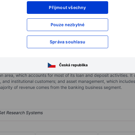
Přijmout všechny
XXXXXXX
XXXXXXX
XXXXXXX
XXXXXXX
Pouze nezbytné
XXXXXXX
XXXXXXX
Otevřete si účet
a získejte přístup k p
Správa souhlasu
XXXXXXX
XXXXXXX
Česká republika
 a broad range of financial services, including banking, asset manag
an area, which accounts for most of its loan and deposit activities.
te, and institutional customers; and asset management, which includ
majority of revenue comes from the banking business segment.