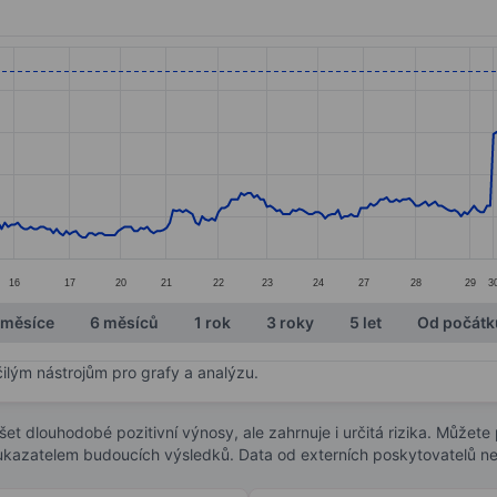
ories.
. Data ranges from 11 to 12.6.
16
17
20
21
22
23
24
27
28
29
3
 měsíce
6 měsíců
1 rok
3 roky
5 let
Od počátk
čilým nástrojům pro grafy a analýzu.
t dlouhodobé pozitivní výnosy, ale zahrnuje i určitá rizika. Můžete př
 ukazatelem budoucích výsledků. Data od externích poskytovatelů ne