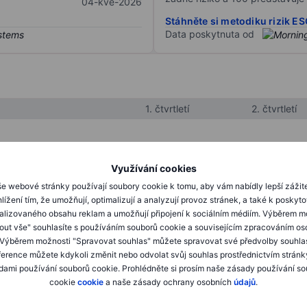
04-kvě-2026
Stáhněte si metodiku rizik E
Data poskytnuta od
1. čtvrtletí
2. čtvrtletí
XXXXXXX
XXXXXXX
Využívání cookies
XXXXXXX
XXXXXXX
e webové stránky používají soubory cookie k tomu, aby vám nabídly lepší zážit
lížení tím, že umožňují, optimalizují a analyzují provoz stránek, a také k poskyt
XXXXXXX
XXXXXXX
alizovaného obsahu reklam a umožňují připojení k sociálním médiím. Výběrem m
mout vše" souhlasíte s používáním souborů cookie a souvisejícím zpracováním os
 Výběrem možnosti "Spravovat souhlas" můžete spravovat své předvolby souhla
XXXXXXX
XXXXXXX
ference můžete kdykoli změnit nebo odvolat svůj souhlas prostřednictvím stránk
ami používání souborů cookie. Prohlédněte si prosím naše zásady používání s
XXXXXXX
XXXXXXX
cookie
cookie
a naše zásady ochrany osobních
údajů
.