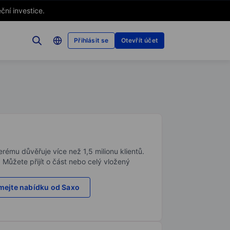
ční investice.
Přihlásit se
Otevřít účet
rému důvěřuje více než 1,5 milionu klientů.
. Můžete přijít o část nebo celý vložený
ejte nabídku od Saxo