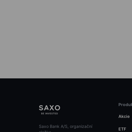
Produk
Akcie
Saxo Bank A/S, organizační
ETF