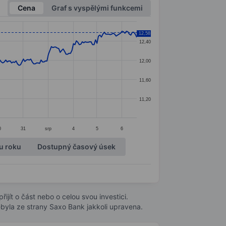
Cena
Graf s vyspělými funkcemi
12,58
12,40
12,00
11,60
11,20
0
31
srp
4
5
6
u roku
Dostupný časový úsek
ijít o část nebo o celou svou investici.
byla ze strany Saxo Bank jakkoli upravena.