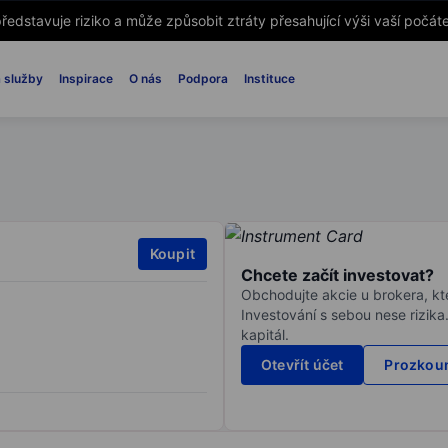
ředstavuje riziko a může způsobit ztráty přesahující výši vaší počáte
 služby
Inspirace
O nás
Podpora
Instituce
Koupit
Chcete začít investovat?
Obchodujte akcie u brokera, kte
Investování s sebou nese rizika
kapitál.
Otevřít účet
Prozkoum