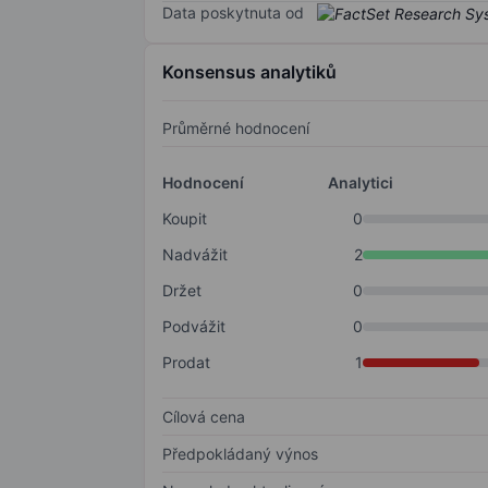
Data poskytnuta od
Konsensus analytiků
Průměrné hodnocení
Hodnocení
Analytici
Koupit
0
Nadvážit
2
Držet
0
Podvážit
0
Prodat
1
Cílová cena
Předpokládaný výnos