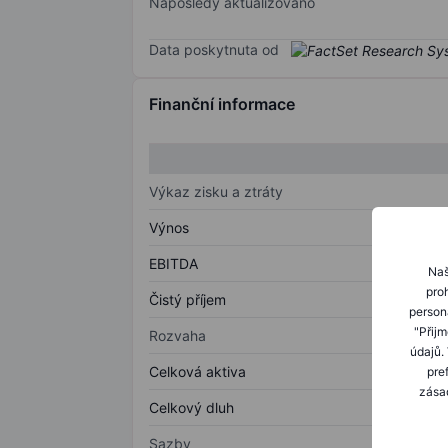
Naposledy aktualizováno
Data poskytnuta od
Finanční informace
Výkaz zisku a ztráty
Výnos
EBITDA
Naš
proh
Čistý příjem
person
"Přij
Rozvaha
údajů.
Celková aktiva
pre
zásad
Celkový dluh
Sazby