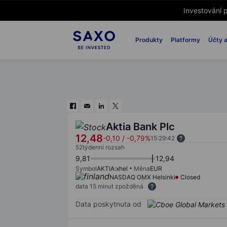
Investování p
Produkty
Platformy
Účty a
Aktia Bank Plc
12,48
-0,10
/
-0,79%
15:29:42
52týdenní rozsah
9,81
12,94
Symbol
AKTIA:xhel
Měna
EUR
NASDAQ OMX Helsinki
Closed
data 15 minut zpožděná
Data poskytnuta od