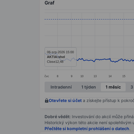
Graf
Chart
Line chart with 350 data points.
The chart has 1 X axis displaying categ
The chart has 1 Y axis displaying values
06-srp-2026 15:00
AKTIA:xhel
Close
12,48
čvc
8
9
10
13
14
15
End of interactive chart.
Intradenní
1 týden
1 měsíc
3
Otevřete si účet
a získejte přístup k pokro
Dobré vědět:
Investování do akcií může přináše
Historický výkon této akcie není spolehlivým
Přečtěte si kompletní prohlášení o datech
.