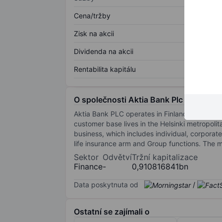
Cena/tržby
Zisk na akcii
Dividenda na akcii
Rentabilita kapitálu
O společnosti Aktia Bank Plc
Aktia Bank PLC operates in Finland and offers
customer base lives in the Helsinki metropolit
business, which includes individual, corpora
life insurance arm and Group functions. The 
Sektor
Odvětví
Tržní kapitalizace
Finance
-
0,910816841bn
Data poskytnuta od
/
Ostatní se zajímali o