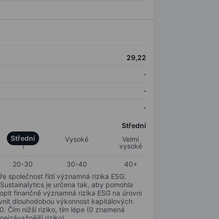
29,22
-
-
-
Střední
Střední
Vysoké
Velmi
vysoké
20-30
30-40
40+
ře společnost řídí významná rizika ESG.
 Sustainalytics je určena tak, aby pomohla
hopit finančně významná rizika ESG na úrovni
livnit dlouhodobou výkonnost kapitálových
0. Čím nižší riziko, tím lépe (0 znamená
nejzávažnější riziko).