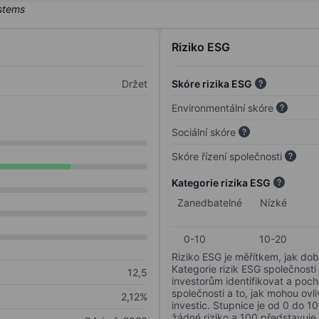
Riziko ESG
Držet
Skóre rizika ESG
Environmentální skóre
Sociální skóre
Skóre řízení společnosti
Kategorie rizika ESG
Zanedbatelné
Nízké
0-10
10-20
Riziko ESG je měřítkem, jak dob
Kategorie rizik ESG společnosti
12,5
investorům identifikovat a poc
společnosti a to, jak mohou ov
2,12%
investic. Stupnice je od 0 do 10
žádné riziko a 100 představuje 