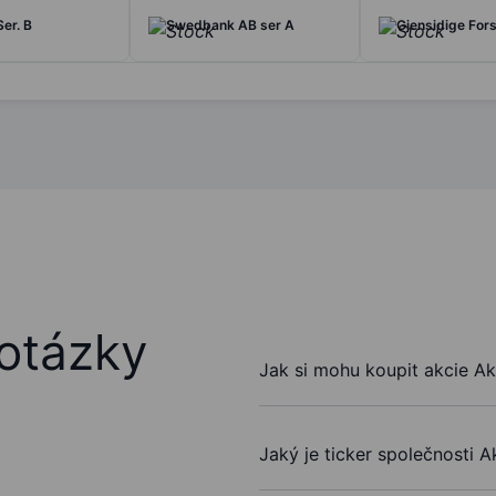
er. B
Swedbank AB ser A
Gjensidige For
otázky
Jak si mohu koupit akcie Ak
Jaký je ticker společnosti A