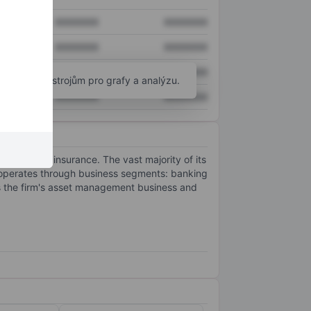
XXXXXXX
XXXXXXX
XXXXXXX
XXXXXXX
XXXXXXX
XXXXXXX
okročilým nástrojům pro grafy a analýzu.
XXXXXXX
XXXXXXX
ement, and insurance. The vast majority of its
 It operates through business segments: banking
es the firm's asset management business and