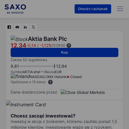
Otwórz rachunek
Aktia Bank Plc
12,34
-0,14
/
-1,12%
15:29:50
Kup
Zakres 52-tygodniowy
9,81
12,94
Symbol
AKTIA:xhel
Waluta
EUR
NASDAQ OMX Helsinki
Closed
Opóźnione o 15 minut
Dane dostarczone przez
Chcesz zacząć inwestować?
Inwestuj w akcje z brokerem, któremu zaufało ponad 1,5
milionów klientów. Inwestowanie wiąże się z ryzykiem.