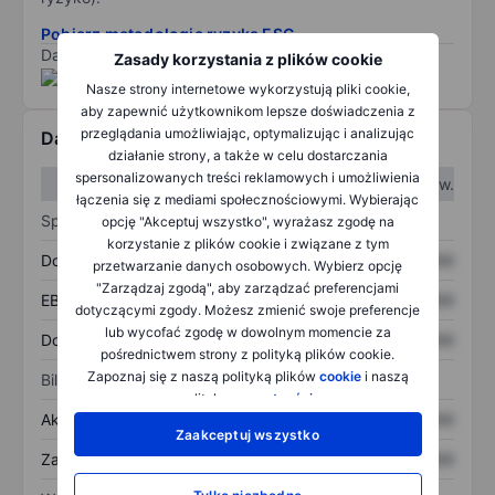
Pobierz metodologię ryzyka ESG.
Dane dostarczone przez
/
Zasady korzystania z plików cookie
Nasze strony internetowe wykorzystują pliki cookie,
aby zapewnić użytkownikom lepsze doświadczenia z
przeglądania umożliwiając, optymalizując i analizując
Dane finansowe
działanie strony, a także w celu dostarczania
spersonalizowanych treści reklamowych i umożliwienia
W I kw.
W II kw.
łączenia się z mediami społecznościowymi. Wybierając
Sprawozdanie z zysków
opcję "Akceptuj wszystko", wyrażasz zgodę na
korzystanie z plików cookie i związane z tym
Dochód
XXXXXXX
XXXXXXX
przetwarzanie danych osobowych. Wybierz opcję
"Zarządzaj zgodą", aby zarządzać preferencjami
EBITDA
XXXXXXX
XXXXXXX
dotyczącymi zgody. Możesz zmienić swoje preferencje
lub wycofać zgodę w dowolnym momencie za
Dochód netto
XXXXXXX
XXXXXXX
pośrednictwem strony z polityką plików cookie.
Zapoznaj się z naszą polityką plików
cookie
i naszą
Bilans
polityką
prywatności
.
Aktywa ogółem
XXXXXXX
XXXXXXX
Zaakceptuj wszystko
Zadłużenie ogółem
XXXXXXX
XXXXXXX