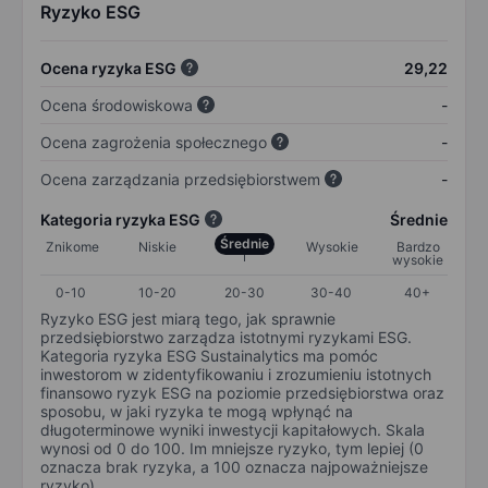
Ryzyko ESG
Ocena ryzyka ESG
29,22
Ocena środowiskowa
-
Ocena zagrożenia społecznego
-
Ocena zarządzania przedsiębiorstwem
-
Kategoria ryzyka ESG
Średnie
Średnie
Znikome
Niskie
Wysokie
Bardzo
wysokie
0-10
10-20
20-30
30-40
40+
Ryzyko ESG jest miarą tego, jak sprawnie
przedsiębiorstwo zarządza istotnymi ryzykami ESG.
Kategoria ryzyka ESG Sustainalytics ma pomóc
inwestorom w zidentyfikowaniu i zrozumieniu istotnych
finansowo ryzyk ESG na poziomie przedsiębiorstwa oraz
sposobu, w jaki ryzyka te mogą wpłynąć na
długoterminowe wyniki inwestycji kapitałowych. Skala
wynosi od 0 do 100. Im mniejsze ryzyko, tym lepiej (0
oznacza brak ryzyka, a 100 oznacza najpoważniejsze
ryzyko).