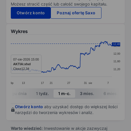
Możesz stracić część lub całość swojego kapitału.
Otwórz konto
Poznaj ofertę Saxo
Wykres
Chart
12,48
12,40
Line chart with 350 data points.
12,00
The chart has 1 X axis displaying categories.
07-sie-2026 15:00
11,60
AKTIA:xhel
The chart has 1 Y axis displaying values. Data ranges f
Close
12,34
11,20
lip
13
17
21
27
31
sie
7
End of interactive chart.
W ciągu dnia
1 tydz.
1 m-c.
3 mies.
6 mies.
1 
Otwórz konto
aby uzyskać dostęp do większej ilości
narzędzi do tworzenia wykresów i analiz.
Warto wiedzieć:
Inwestowanie w akcje zazwyczaj