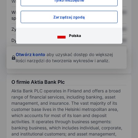
Tylko niezbędne
Wskaźniki
Współczynnik cena do
XXXXXXX
XXXXXXX
Zarządzaj zgodą
sprzedaży
Zysk na akcję
XXXXXXX
XXXXXXX
Polska
Dywidenda na akcję
XXXXXXX
XXXXXXX
Zwrot z kapitału
XXXXXXX
XXXXXXX
Otwórz konto
aby uzyskać dostęp do większej
własnego
ilości narzędzi do tworzenia wykresów i analiz.
O firmie Aktia Bank Plc
Aktia Bank PLC operates in Finland and offers a broad
range of financial services, including banking, asset
management, and insurance. The vast majority of its
customer base lives in the Helsinki metropolitan area,
which accounts for most of its loan and deposit
activities. It operates through business segments:
banking business, which includes individual, corporate,
and institutional customers; and asset management,