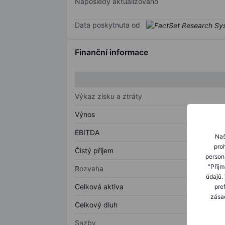
Naposledy aktualizováno
Data poskytnuta od
Finanční informace
Výkaz zisku a ztráty
Výnos
EBITDA
Naš
proh
Čistý příjem
person
"Přij
Rozvaha
údajů.
Celková aktiva
pre
zásad
Celkový dluh
Sazby