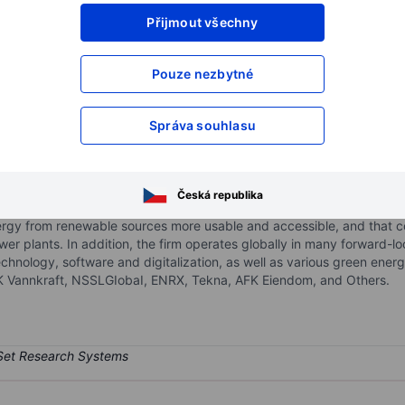
Přijmout všechny
XXXXXXX
XXXXXXX
XXXXXXX
XXXXXXX
Pouze nezbytné
XXXXXXX
XXXXXXX
Otevřete si účet
a získejte přístup k p
Správa souhlasu
XXXXXXX
XXXXXXX
 ASA
Česká republika
nvestment company holding several core investments and a portfolio
gy from renewable sources more usable and accessible, and that co
 plants. In addition, the firm operates globally in many forward-loo
r technology, software and digitalization, as well as various green e
 Vannkraft, NSSLGIobaI, ENRX, Tekna, AFK Eiendom, and Others.