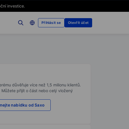
ční investice.
Přihlásit se
Otevřít účet
rému důvěřuje více než 1,5 milionu klientů.
. Můžete přijít o část nebo celý vložený
ejte nabídku od Saxo