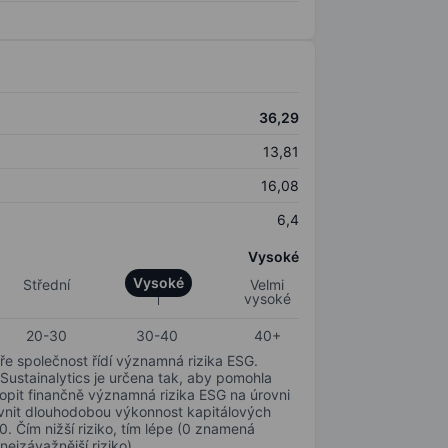
36,29
13,81
16,08
6,4
Vysoké
Vysoké
Střední
Velmi
vysoké
20-30
30-40
40+
ře společnost řídí významná rizika ESG.
 Sustainalytics je určena tak, aby pomohla
hopit finančně významná rizika ESG na úrovni
livnit dlouhodobou výkonnost kapitálových
0. Čím nižší riziko, tím lépe (0 znamená
nejzávažnější riziko).