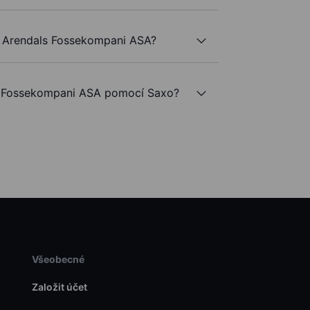
e Arendals Fossekompani ASA?
 Fossekompani ASA pomocí Saxo?
Všeobecné
Založit účet