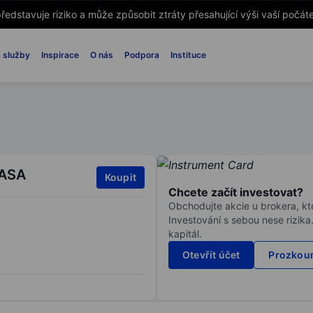
ředstavuje riziko a může způsobit ztráty přesahující výši vaší počáte
 služby
Inspirace
O nás
Podpora
Instituce
 ASA
Koupit
Chcete začít investovat?
Obchodujte akcie u brokera, kte
Investování s sebou nese rizika
kapitál.
Otevřít účet
Prozkoum