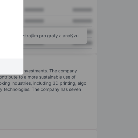
XXXXXXX
XXXXXXX
XXXXXXX
XXXXXXX
XXXXXXX
XXXXXXX
okročilým nástrojům pro grafy a analýzu.
XXXXXXX
XXXXXXX
 of financial investments. The company
ntribute to a more sustainable use of
king industries, including 3D printing, algo
nergy technologies. The company has seven