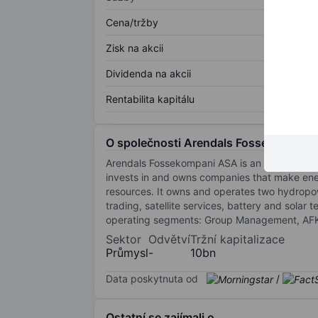
Cena/tržby
Zisk na akcii
Dividenda na akcii
Rentabilita kapitálu
O společnosti Arendals Fossekompani
Arendals Fossekompani ASA is an industrial i
invests in and owns companies that make ener
resources. It owns and operates two hydropower
trading, satellite services, battery and sola
operating segments: Group Management, AFK
Sektor
Odvětví
Tržní kapitalizace
Průmysl
-
10bn
Data poskytnuta od
/
Ostatní se zajímali o