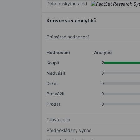
Data poskytnuta od
Konsensus analytiků
Průměrné hodnocení
Hodnocení
Analytici
Koupit
2
Nadvážit
0
Držet
0
Podvážit
0
Prodat
0
Cílová cena
Předpokládaný výnos