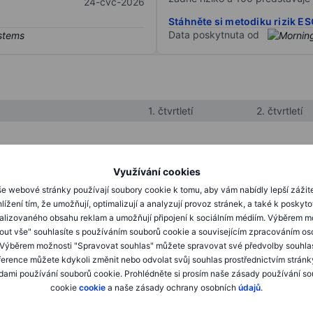
24-čvc-2026
Stáhněte si metodiku rizik E
Data poskytnuta od
1. čtvrtletí
2. čtvrtletí
XXXXXXX
XXXXXXX
Využívání cookies
XXXXXXX
XXXXXXX
e webové stránky používají soubory cookie k tomu, aby vám nabídly lepší zážit
lížení tím, že umožňují, optimalizují a analyzují provoz stránek, a také k poskyt
XXXXXXX
XXXXXXX
alizovaného obsahu reklam a umožňují připojení k sociálním médiím. Výběrem m
mout vše" souhlasíte s používáním souborů cookie a souvisejícím zpracováním os
 Výběrem možnosti "Spravovat souhlas" můžete spravovat své předvolby souhla
XXXXXXX
XXXXXXX
ference můžete kdykoli změnit nebo odvolat svůj souhlas prostřednictvím stránk
ami používání souborů cookie. Prohlédněte si prosím naše zásady používání s
XXXXXXX
XXXXXXX
cookie
cookie
a naše zásady ochrany osobních
údajů
.