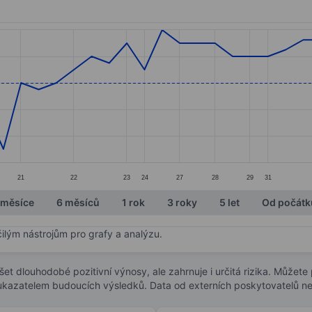
ories.
s. Data ranges from 175 to 184.
21
22
23
24
27
28
29
31
 měsíce
6 měsíců
1 rok
3 roky
5 let
Od počátk
čilým nástrojům pro grafy a analýzu.
t dlouhodobé pozitivní výnosy, ale zahrnuje i určitá rizika. Můžete př
 ukazatelem budoucích výsledků. Data od externích poskytovatelů ne