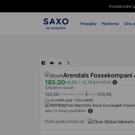
Investování p
Produkty
Platformy
Účty a
Arendals Fossekompani
185,00
+5,00
/
+2,78%
14:45:00
52týdenní rozsah
123,50
210,00
Symbol
AFK:xosl
Měna
NOK
Oslo Børs/Oslo Stock Exchange
Closed
data 15 minut zpožděná
Data poskytnuta od