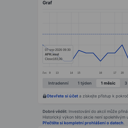
Graf
Chart
Line chart with 41 data points.
The chart has 1 X axis displaying categ
The chart has 1 Y axis displaying value
07-srp-2026 09:30
AFK:xosl
Close
183,00
čvc
9
13
14
15
16
17
20
End of interactive chart.
Intradenní
1 týden
1 měsíc
3
Otevřete si účet
a získejte přístup k pokro
Dobré vědět:
Investování do akcií může přináše
Historický výkon této akcie není spolehlivým
Přečtěte si kompletní prohlášení o datech
.