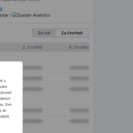
SG
/
Za rok
Za čtvrtletí
3. čtvrtletí
4. čtvrtletí
XXXXXXX
XXXXXXX
XXXXXXX
XXXXXXX
ek z
ování
XXXXXXX
XXXXXXX
ožnosti
obních
su. Své
XXXXXXX
XXXXXXX
y se
ouborů
XXXXXXX
XXXXXXX