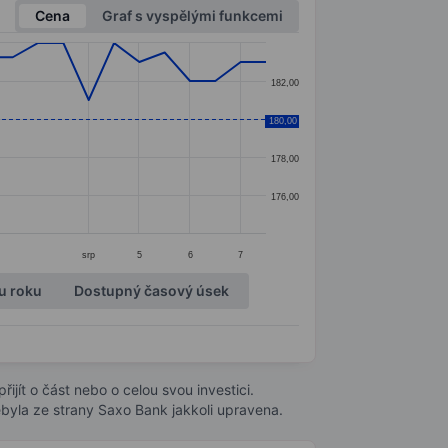
Cena
Graf s vyspělými funkcemi
182,00
180,00
180,00
178,00
176,00
srp
5
6
7
u roku
Dostupný časový úsek
ijít o část nebo o celou svou investici.
byla ze strany Saxo Bank jakkoli upravena.