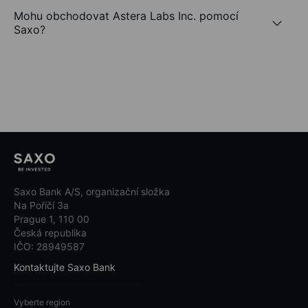
Mohu obchodovat Astera Labs Inc. pomocí
Saxo?
Saxo Bank A/S, organizační složka
Na Poříčí 3a
Prague 1, 110 00
Česká republika
IČO: 28949587
Kontaktujte Saxo Bank
Vyberte region