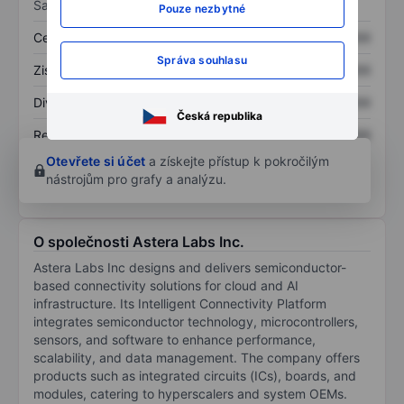
Sazby
Pouze nezbytné
Cena/tržby
XXXXXXX
XXXXXXX
Správa souhlasu
Zisk na akcii
XXXXXXX
XXXXXXX
Dividenda na akcii
XXXXXXX
XXXXXXX
Česká republika
Rentabilita kapitálu
XXXXXXX
XXXXXXX
Otevřete si účet
a získejte přístup k pokročilým
nástrojům pro grafy a analýzu.
O společnosti Astera Labs Inc.
Astera Labs Inc designs and delivers semiconductor-
based connectivity solutions for cloud and AI
infrastructure. Its Intelligent Connectivity Platform
integrates semiconductor technology, microcontrollers,
sensors, and software to enhance performance,
scalability, and data management. The company offers
products such as integrated circuits (ICs), boards, and
modules, catering to hyperscalers and system OEMs.