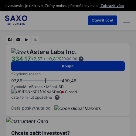
Investování je rizikové. Ztráty mohou překročit investici.
Zobrazit více
Otevřít účet
Astera Labs Inc.
334,17
+2,67
/
+0,81%
20:00:00
Koupit
52týdenní rozsah
97,89
499,48
Symbol
ALAB:xnas
Měna
USD
NASDAQ
Closed
data 15 minut zpožděná
Data poskytnuta od
Chcete začít investovat?