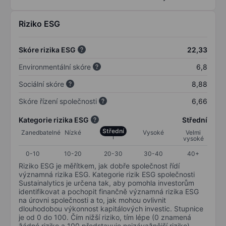
Riziko ESG
Skóre rizika ESG
22,33
Environmentální skóre
6,8
Sociální skóre
8,88
Skóre řízení společnosti
6,66
Kategorie rizika ESG
Střední
Střední
Zanedbatelné
Nízké
Vysoké
Velmi
vysoké
0-10
10-20
20-30
30-40
40+
Riziko ESG je měřítkem, jak dobře společnost řídí
významná rizika ESG. Kategorie rizik ESG společnosti
Sustainalytics je určena tak, aby pomohla investorům
identifikovat a pochopit finančně významná rizika ESG
na úrovni společnosti a to, jak mohou ovlivnit
dlouhodobou výkonnost kapitálových investic. Stupnice
je od 0 do 100. Čím nižší riziko, tím lépe (0 znamená
žádné riziko a 100 představuje nejzávažnější riziko).