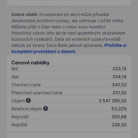
Dobré vědět:
Investování do akcií může přinášet
dlouhodobé pozitivní výnosy, ale zahrnuje i určitá rizika.
Můžete přijít o část nebo o celou svou investici.
Historický výkon této akcie není spolehlivým ukazatelem
budoucích výsledků. Data od externích poskytovatelů
nebyla ze strany Saxo Bank jakkoli upravena.
Přečtěte si
kompletní prohlášení o datech
.
Cenové nabídky
Bid
333,15
Ask
334,19
Otevírací cena
340,02
Předchozí uzavírací cena
331,50
Objem
3 547 296,00
Relativní objem
63,22%
Nejvyšší
350,88
Nejnižší
329,00