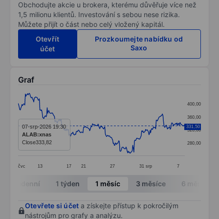
Obchodujte akcie u brokera, kterému důvěřuje více než
1,5 milionu klientů. Investování s sebou nese rizika.
Můžete přijít o část nebo celý vložený kapitál.
Otevřít
Prozkoumejte nabídku od
Saxo
účet
Graf
Chart
400,00
Line chart with 299 data points.
360,00
The chart has 1 X axis displaying categories.
07-srp-2026 19:30
331,50
320,00
ALAB:xnas
The chart has 1 Y axis displaying values. Data ranges
Close
333,82
280,00
čvc
13
17
21
27
31
srp
7
End of interactive chart.
Intradenní
1 týden
1 měsíc
3 měsíce
6 měsíců
Otevřete si účet
a získejte přístup k pokročilým
nástrojům pro grafy a analýzu.