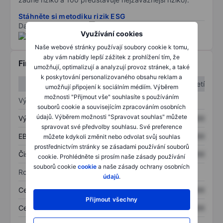
Stáhněte si metodiku rizik ESG
Data poskytnuta od
/
Využívání cookies
Naše webové stránky používají soubory cookie k tomu,
aby vám nabídly lepší zážitek z prohlížení tím, že
Finanční informace
umožňují, optimalizují a analyzují provoz stránek, a také
k poskytování personalizovaného obsahu reklam a
1. čtvrtletí
2. čtvrtletí
umožňují připojení k sociálním médiím. Výběrem
možnosti "Přijmout vše" souhlasíte s používáním
Výkaz zisku a ztráty
souborů cookie a souvisejícím zpracováním osobních
údajů. Výběrem možnosti "Spravovat souhlas" můžete
Výnos
XXXXXXX
XXXXXXX
spravovat své předvolby souhlasu. Své preference
EBITDA
XXXXXXX
XXXXXXX
můžete kdykoli změnit nebo odvolat svůj souhlas
prostřednictvím stránky se zásadami používání souborů
Čistý příjem
XXXXXXX
XXXXXXX
cookie. Prohlédněte si prosím naše zásady používání
souborů cookie
cookie
a naše zásady ochrany osobních
Rozvaha
údajů
.
Celková aktiva
XXXXXXX
XXXXXXX
Přijmout všechny
Celkový dluh
XXXXXXX
XXXXXXX