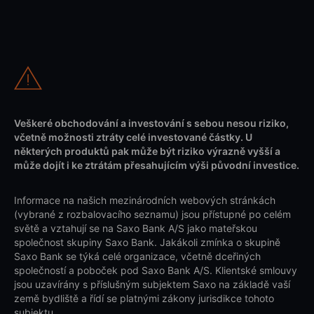
Veškeré obchodování a investování s sebou nesou riziko,
včetně možnosti ztráty celé investované částky. U
některých produktů pak může být riziko výrazně vyšší a
může dojít i ke ztrátám přesahujícím výši původní investice.
Informace na našich mezinárodních webových stránkách
(vybrané z rozbalovacího seznamu) jsou přístupné po celém
světě a vztahují se na Saxo Bank A/S jako mateřskou
společnost skupiny Saxo Bank. Jakákoli zmínka o skupině
Saxo Bank se týká celé organizace, včetně dceřiných
společností a poboček pod Saxo Bank A/S. Klientské smlouvy
jsou uzavírány s příslušným subjektem Saxo na základě vaší
země bydliště a řídí se platnými zákony jurisdikce tohoto
subjektu.