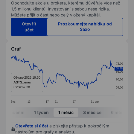
Obchodujte akcie u brokera, kterému důvěřuje více než
1,5 milionu klientů. Investování s sebou nese rizika.
Můžete přijít o část nebo celý vložený kapitál.
Otevřít
Prozkoumejte nabídku od
Saxo
účet
Graf
Chart
72,00
Line chart with 299 data points.
68,38
66,00
The chart has 1 X axis displaying categories.
06-srp-2026 19:30
60,00
ASTS:xnas
The chart has 1 Y axis displaying values. Data ranges 
Close
67,38
54,00
čvc
13
17
21
27
31
srp
End of interactive chart.
Intradenní
1 týden
1 měsíc
3 měsíce
6 měsíců
Otevřete si účet
a získejte přístup k pokročilým
nástrojům pro grafy a analýzu.