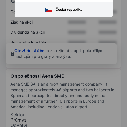
Sazby
Česká republika
Cena/tržby
XXXXXXX
XXXXXXX
Zisk na akcii
XXXXXXX
XXXXXXX
Dividenda na akcii
XXXXXXX
XXXXXXX
Rentabilita kapitálu
XXXXXXX
XXXXXXX
Otevřete si účet
a získejte přístup k pokročilým
nástrojům pro grafy a analýzu.
O společnosti Aena SME
Aena SME SA is an airport management company. It
manages approximately 46 airports and two heliports in
Spain and participates directly and indirectly in the
management of a further 16 airports in Europe and
America, including London's Luton airport.
Sektor
Průmysl
Odvětví