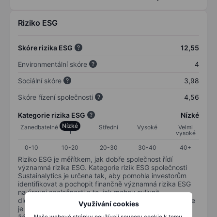
Riziko ESG
Skóre rizika ESG
12,55
Environmentální skóre
4
Sociální skóre
3,98
Skóre řízení společnosti
4,56
Kategorie rizika ESG
Nízké
Nízké
Zanedbatelné
Střední
Vysoké
Velmi
vysoké
0-10
10-20
20-30
30-40
40+
Riziko ESG je měřítkem, jak dobře společnost řídí
významná rizika ESG. Kategorie rizik ESG společnosti
Sustainalytics je určena tak, aby pomohla investorům
identifikovat a pochopit finančně významná rizika ESG
na úrovni společnosti a to, jak mohou ovlivnit
dlouhodobou výkonnost kapitálových investic. Stupnice
Využívání cookies
je od 0 do 100. Čím nižší riziko, tím lépe (0 znamená
žádné riziko a 100 představuje nejzávažnější riziko).
Naše webové stránky používají soubory cookie k tomu,