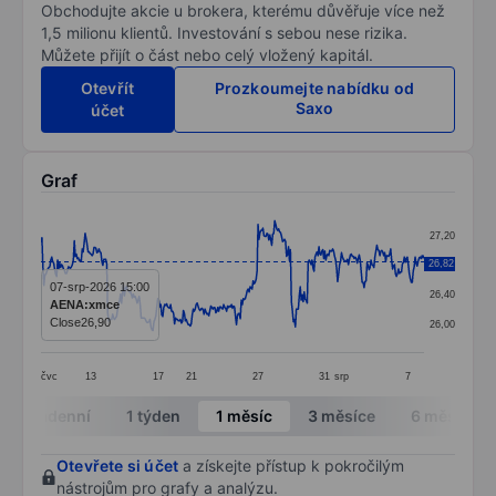
Obchodujte akcie u brokera, kterému důvěřuje více než
1,5 milionu klientů. Investování s sebou nese rizika.
Můžete přijít o část nebo celý vložený kapitál.
Otevřít
Prozkoumejte nabídku od
Saxo
účet
Graf
Chart
27,20
Line chart with 391 data points.
26,82
26,80
The chart has 1 X axis displaying categories.
07-srp-2026 15:00
26,40
AENA:xmce
The chart has 1 Y axis displaying values. Data ranges 
Close
26,90
26,00
čvc
13
17
21
27
31
srp
7
End of interactive chart.
Intradenní
1 týden
1 měsíc
3 měsíce
6 měsíců
Otevřete si účet
a získejte přístup k pokročilým
nástrojům pro grafy a analýzu.