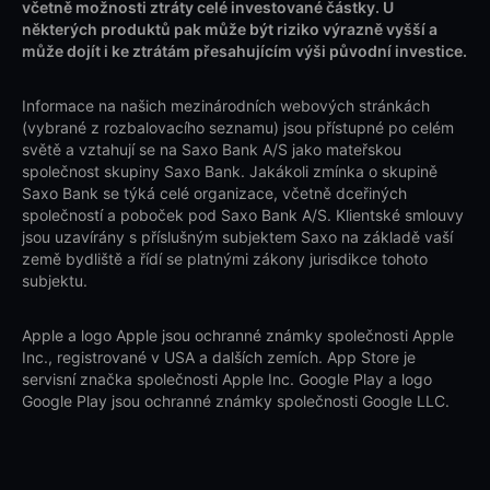
včetně možnosti ztráty celé investované částky. U
některých produktů pak může být riziko výrazně vyšší a
může dojít i ke ztrátám přesahujícím výši původní investice.
Informace na našich mezinárodních webových stránkách
(vybrané z rozbalovacího seznamu) jsou přístupné po celém
světě a vztahují se na Saxo Bank A/S jako mateřskou
společnost skupiny Saxo Bank. Jakákoli zmínka o skupině
Saxo Bank se týká celé organizace, včetně dceřiných
společností a poboček pod Saxo Bank A/S. Klientské smlouvy
jsou uzavírány s příslušným subjektem Saxo na základě vaší
země bydliště a řídí se platnými zákony jurisdikce tohoto
subjektu.
Apple a logo Apple jsou ochranné známky společnosti Apple
Inc., registrované v USA a dalších zemích. App Store je
servisní značka společnosti Apple Inc. Google Play a logo
Google Play jsou ochranné známky společnosti Google LLC.