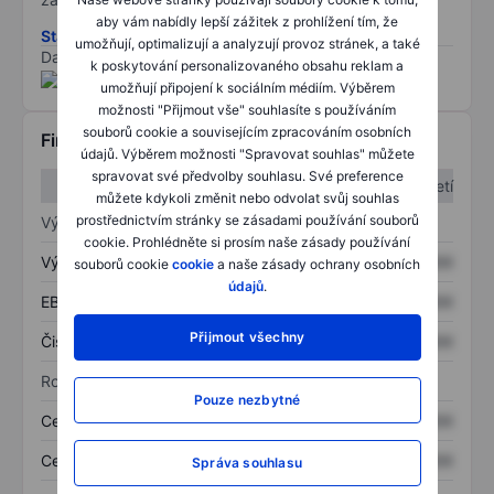
aby vám nabídly lepší zážitek z prohlížení tím, že
Stáhněte si metodiku rizik ESG
umožňují, optimalizují a analyzují provoz stránek, a také
Data poskytnuta od
/
k poskytování personalizovaného obsahu reklam a
umožňují připojení k sociálním médiím. Výběrem
možnosti "Přijmout vše" souhlasíte s používáním
souborů cookie a souvisejícím zpracováním osobních
Finanční informace
údajů. Výběrem možnosti "Spravovat souhlas" můžete
spravovat své předvolby souhlasu. Své preference
1. čtvrtletí
2. čtvrtletí
můžete kdykoli změnit nebo odvolat svůj souhlas
prostřednictvím stránky se zásadami používání souborů
Výkaz zisku a ztráty
cookie. Prohlédněte si prosím naše zásady používání
Výnos
XXXXXXX
XXXXXXX
souborů cookie
cookie
a naše zásady ochrany osobních
údajů
.
EBITDA
XXXXXXX
XXXXXXX
Přijmout všechny
Čistý příjem
XXXXXXX
XXXXXXX
Rozvaha
Pouze nezbytné
Celková aktiva
XXXXXXX
XXXXXXX
Celkový dluh
XXXXXXX
XXXXXXX
Správa souhlasu