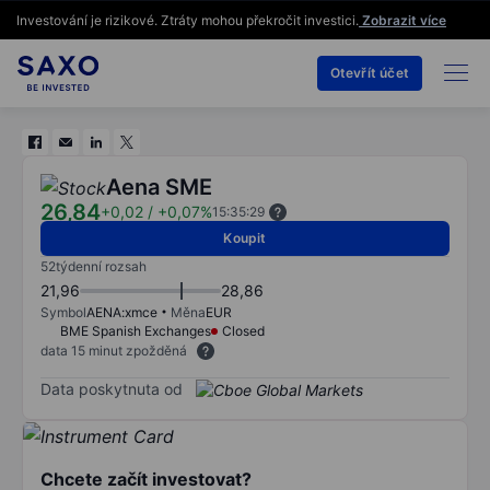
Investování je rizikové. Ztráty mohou překročit investici.
Zobrazit více
Otevřít účet
Aena SME
26,84
+0,02
/
+0,07%
15:35:29
Koupit
52týdenní rozsah
21,96
28,86
Symbol
AENA:xmce
Měna
EUR
BME Spanish Exchanges
Closed
data 15 minut zpožděná
Data poskytnuta od
Chcete začít investovat?