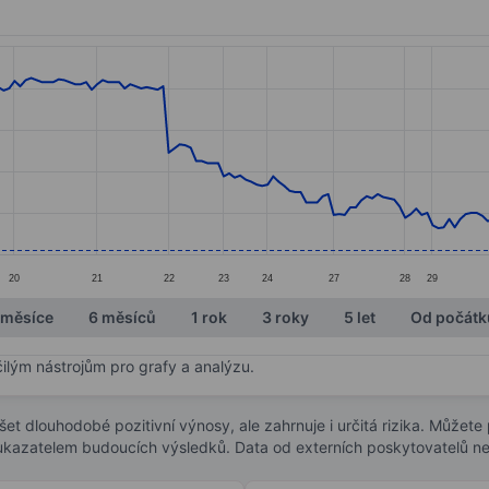
ories.
s. Data ranges from 10.1 to 14.45.
20
21
22
23
24
27
28
29
 měsíce
6 měsíců
1 rok
3 roky
5 let
Od počátk
čilým nástrojům pro grafy a analýzu.
t dlouhodobé pozitivní výnosy, ale zahrnuje i určitá rizika. Můžete př
 ukazatelem budoucích výsledků. Data od externích poskytovatelů ne