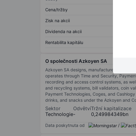
Cena/tržby
Zisk na akcii
Dividenda na akcii
Rentabilita kapitálu
O společnosti Azkoyen SA
Azkoyen SA designs, manufactures, and sells 
operates through Time and Security, Paymen
recording and access control systems, as we
and recycling systems, bill validators, coin
Payment Technologies, Coges, and Cashlogy b
drinks, and snacks under the Azkoyen and Co
Sektor
Odvětví
Tržní kapitalizace
Technologie
-
0,249984349bn
Data poskytnuta od
/