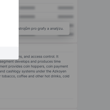
XXXXXXX
XXXXXXX
XXXXXXX
XXXXXXX
XXXXXXX
XXXXXXX
okročilým nástrojům pro grafy a analýzu.
XXXXXXX
XXXXXXX
rity systems, and access control. It
 segment develops and produces time
gment provides coin hoppers, coin payment
s, and cashlogy systems under the Azkoyen
obacco, coffee and other hot drinks, cold