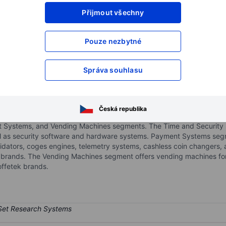
Přijmout všechny
XXXXXXX
XXXXXXX
XXXXXXX
XXXXXXX
Pouze nezbytné
XXXXXXX
XXXXXXX
Otevřete si účet
a získejte přístup k p
Správa souhlasu
XXXXXXX
XXXXXXX
Česká republika
technological solutions for payment systems, vending machines, secu
t Systems, and Vending Machines segments. The Time and Security
ll as security software and hardware systems. Payment Systems se
 validators, coges engines, telemetry systems, cashless coin changer
rands. The Vending Machines segment offers vending machines for t
ffetek brands.