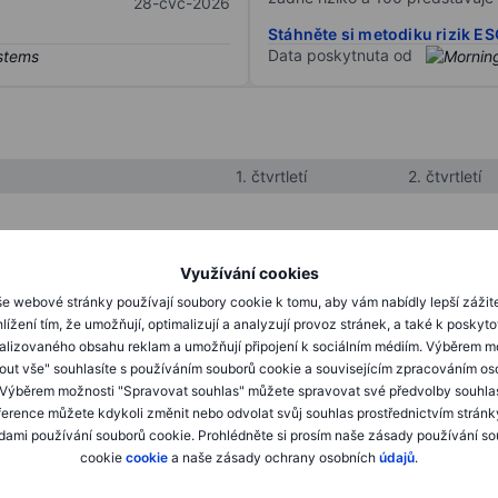
28-čvc-2026
Stáhněte si metodiku rizik E
Data poskytnuta od
1. čtvrtletí
2. čtvrtletí
XXXXXXX
XXXXXXX
Využívání cookies
XXXXXXX
XXXXXXX
e webové stránky používají soubory cookie k tomu, aby vám nabídly lepší zážit
lížení tím, že umožňují, optimalizují a analyzují provoz stránek, a také k poskyt
XXXXXXX
XXXXXXX
alizovaného obsahu reklam a umožňují připojení k sociálním médiím. Výběrem m
mout vše" souhlasíte s používáním souborů cookie a souvisejícím zpracováním os
 Výběrem možnosti "Spravovat souhlas" můžete spravovat své předvolby souhla
XXXXXXX
XXXXXXX
ference můžete kdykoli změnit nebo odvolat svůj souhlas prostřednictvím stránk
ami používání souborů cookie. Prohlédněte si prosím naše zásady používání s
XXXXXXX
XXXXXXX
cookie
cookie
a naše zásady ochrany osobních
údajů
.