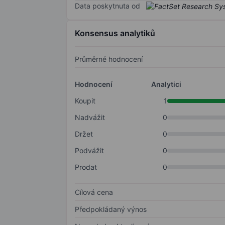
Data poskytnuta od
Konsensus analytiků
Průměrné hodnocení
Hodnocení
Analytici
Koupit
1
Nadvážit
0
Držet
0
Podvážit
0
Prodat
0
Cílová cena
Předpokládaný výnos