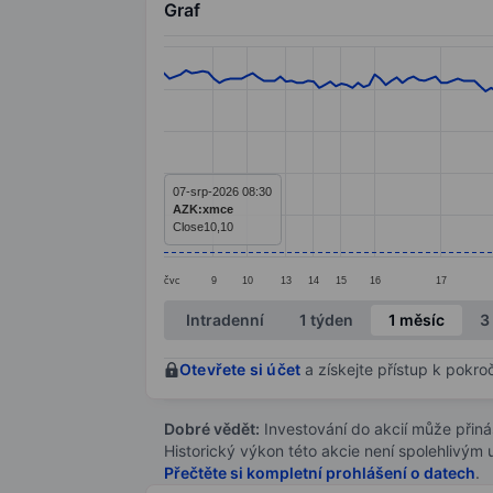
Graf
Chart
Line chart with 203 data points.
The chart has 1 X axis displaying categ
The chart has 1 Y axis displaying value
07-srp-2026 08:30
AZK:xmce
Close
10,10
čvc
9
10
13
14
15
16
17
End of interactive chart.
Intradenní
1 týden
1 měsíc
3
Otevřete si účet
a získejte přístup k pokro
Dobré vědět:
Investování do akcií může přináše
Historický výkon této akcie není spolehlivým
Přečtěte si kompletní prohlášení o datech
.