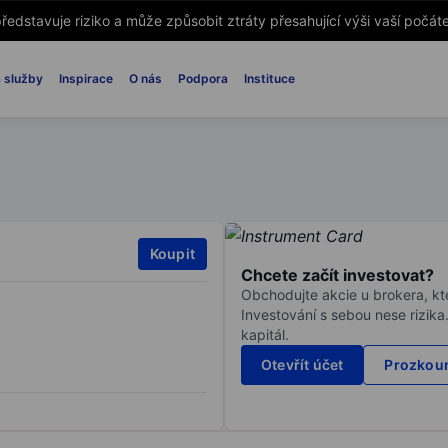
ředstavuje riziko a může způsobit ztráty přesahující výši vaší počáte
 služby
Inspirace
O nás
Podpora
Instituce
Koupit
Chcete začít investovat?
Obchodujte akcie u brokera, kte
Investování s sebou nese rizika
kapitál.
Otevřít účet
Prozkoum