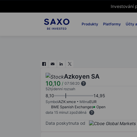
Investování p
Produkty
Platformy
Účty a
Azkoyen SA
10,10
/
07:56:20
52týdenní rozsah
8,10
14,95
Symbol
AZK:xmce
Měna
EUR
BME Spanish Exchanges
Open
data 15 minut zpožděná
Data poskytnuta od