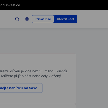
ční investice.
Přihlásit se
Otevřít účet
rému důvěřuje více než 1,5 milionu klientů.
. Můžete přijít o část nebo celý vložený
ejte nabídku od Saxo