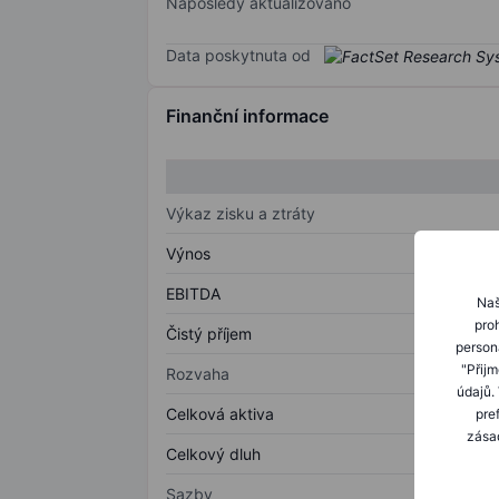
Naposledy aktualizováno
Data poskytnuta od
Finanční informace
Výkaz zisku a ztráty
Výnos
EBITDA
Naš
proh
Čistý příjem
person
"Přij
Rozvaha
údajů.
Celková aktiva
pre
zásad
Celkový dluh
Sazby