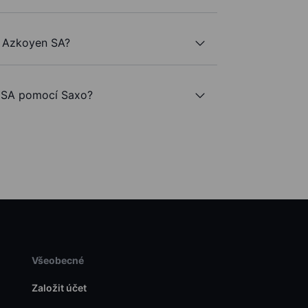
e Azkoyen SA?
 SA pomocí Saxo?
Všeobecné
Založit účet