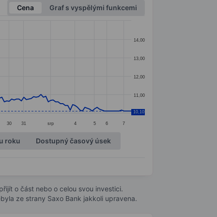
Cena
Graf s vyspělými funkcemi
14,00
13,00
12,00
11,00
10,10
30
31
srp
4
5
6
7
u roku
Dostupný časový úsek
ijít o část nebo o celou svou investici.
byla ze strany Saxo Bank jakkoli upravena.