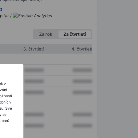
SG
/
Za rok
Za čtvrtletí
3. čtvrtletí
4. čtvrtletí
XXXXXXX
XXXXXXX
XXXXXXX
XXXXXXX
ek z
ování
XXXXXXX
XXXXXXX
ožnosti
obních
su. Své
XXXXXXX
XXXXXXX
y se
ouborů
XXXXXXX
XXXXXXX