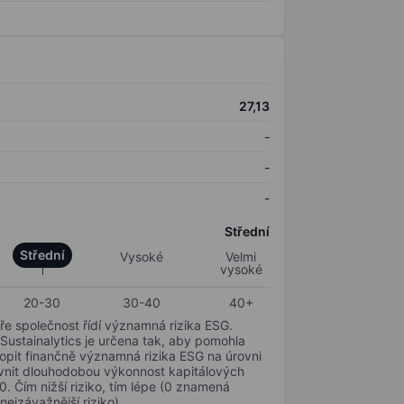
27,13
-
-
-
Střední
Střední
Vysoké
Velmi
vysoké
20-30
30-40
40+
ře společnost řídí významná rizika ESG.
 Sustainalytics je určena tak, aby pomohla
hopit finančně významná rizika ESG na úrovni
livnit dlouhodobou výkonnost kapitálových
0. Čím nižší riziko, tím lépe (0 znamená
nejzávažnější riziko).