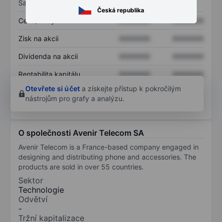
Sazby
Česká republika
Cena/tržby
XXXXXXX
XXXXXXX
Zisk na akcii
XXXXXXX
XXXXXXX
Dividenda na akcii
XXXXXXX
XXXXXXX
Rentabilita kapitálu
XXXXXXX
XXXXXXX
Otevřete si účet
a získejte přístup k pokročilým
nástrojům pro grafy a analýzu.
O společnosti Avenir Telecom SA
Avenir Telecom is a France-based company engaged in
designing and distributing phone and accessories. The
products are sold in over 55 countries.
Sektor
Technologie
Odvětví
-
Tržní kapitalizace