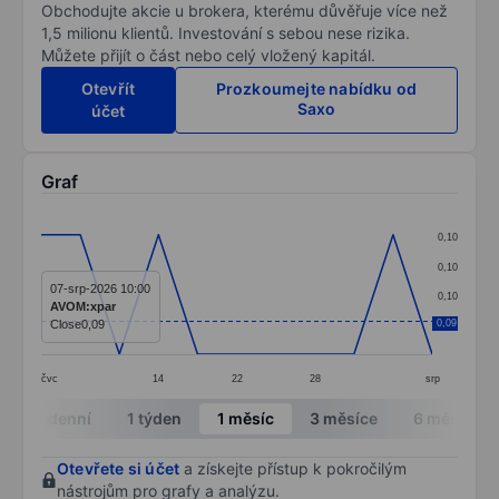
Obchodujte akcie u brokera, kterému důvěřuje více než
1,5 milionu klientů. Investování s sebou nese rizika.
Můžete přijít o část nebo celý vložený kapitál.
Otevřít
Prozkoumejte nabídku od
Saxo
účet
Graf
Chart
0,10
Line chart with 11 data points.
0,10
The chart has 1 X axis displaying categories.
07-srp-2026 10:00
0,10
AVOM:xpar
The chart has 1 Y axis displaying values. Data ranges 
Close
0,09
0,09
0,09
čvc
14
22
28
srp
End of interactive chart.
Intradenní
1 týden
1 měsíc
3 měsíce
6 měsíců
Otevřete si účet
a získejte přístup k pokročilým
nástrojům pro grafy a analýzu.