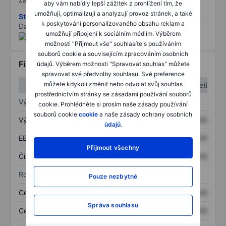
aby vám nabídly lepší zážitek z prohlížení tím, že
umožňují, optimalizují a analyzují provoz stránek, a také
Stáhněte si metodiku rizik ESG
k poskytování personalizovaného obsahu reklam a
Data poskytnuta od
/
umožňují připojení k sociálním médiím. Výběrem
možnosti "Přijmout vše" souhlasíte s používáním
souborů cookie a souvisejícím zpracováním osobních
Finanční informace
údajů. Výběrem možnosti "Spravovat souhlas" můžete
spravovat své předvolby souhlasu. Své preference
můžete kdykoli změnit nebo odvolat svůj souhlas
1. čtvrtletí
2. čtvrtletí
prostřednictvím stránky se zásadami používání souborů
Výkaz zisku a ztráty
cookie. Prohlédněte si prosím naše zásady používání
souborů cookie
cookie
a naše zásady ochrany osobních
Výnos
XXXXXXX
XXXXXXX
údajů
.
EBITDA
XXXXXXX
XXXXXXX
Přijmout všechny
Čistý příjem
XXXXXXX
XXXXXXX
Rozvaha
Pouze nezbytné
Celková aktiva
XXXXXXX
XXXXXXX
Správa souhlasu
Celkový dluh
XXXXXXX
XXXXXXX