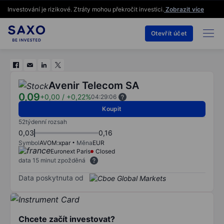
Investování je rizikové. Ztráty mohou překročit investici.
Zobrazit více
Otevřít účet
Avenir Telecom SA
0,09
+0,00
/
+0,22%
04:29:06
Koupit
52týdenní rozsah
0,03
0,16
Symbol
AVOM:xpar
Měna
EUR
Euronext Paris
Closed
data 15 minut zpožděná
Data poskytnuta od
Chcete začít investovat?