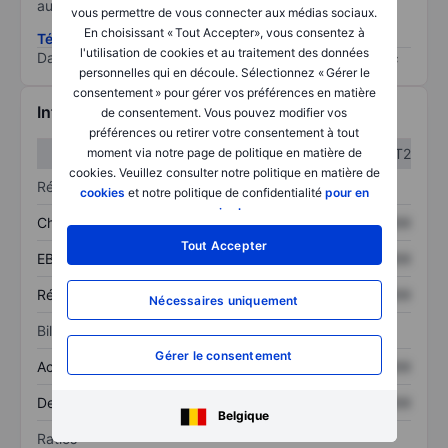
au risque le plus élevé).
vous permettre de vous connecter aux médias sociaux.
En choisissant « Tout Accepter», vous consentez à
Télécharger la méthodologie ESG (en anglais)
l'utilisation de cookies et au traitement des données
Data provided by
/
personnelles qui en découle. Sélectionnez « Gérer le
consentement » pour gérer vos préférences en matière
Informations financières
de consentement. Vous pouvez modifier vos
préférences ou retirer votre consentement à tout
T1
T2
moment via notre page de politique en matière de
cookies. Veuillez consulter notre politique en matière de
Résultats
cookies
et notre politique de confidentialité
pour en
savoir plus
.
Chiffre d’affaires
XXXXXXX
XXXXXXX
Tout Accepter
EBITDA
XXXXXXX
XXXXXXX
Résultat net
XXXXXXX
XXXXXXX
Nécessaires uniquement
Bilan
Gérer le consentement
Actif total
XXXXXXX
XXXXXXX
Dette totale
XXXXXXX
XXXXXXX
Belgique
Ratios