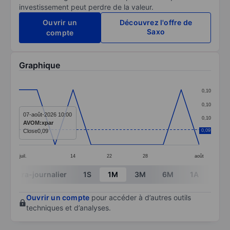
investissement peut perdre de la valeur.
Ouvrir un
Découvrez l'offre de
Saxo
compte
Graphique
Chart
0,10
Line chart with 11 data points.
0,10
The chart has 1 X axis displaying categories.
07-août-2026 10:00
0,10
AVOM:xpar
The chart has 1 Y axis displaying values. Data ranges 
Close
0,09
0,09
0,09
juil.
14
22
28
août
End of interactive chart.
Intra-journalier
1S
1M
3M
6M
1A
3A
Ouvrir un compte
pour accéder à d’autres outils
techniques et d’analyses.