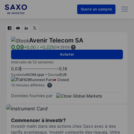
Ouvrir un compte
Avenir Telecom SA
0,09
+0,00
/
+0,22%
04:29:06
Acheter
Intervalle de 52 semaines
0,03
0,16
Symbole
AVOM:xpar
Devise
EUR
Euronext Paris
Closed
15 minutes différées
Données fournies par
Commencer à investir?
Investir malin dans des actions chez Saxo avec à des
tarrifs avantageux. Investir comporte des risques. Votre