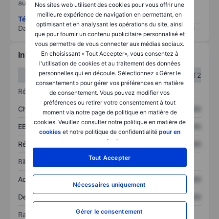
au risque le plus élevé).
Nos sites web utilisent des cookies pour vous offrir une
meilleure expérience de navigation en permettant, en
Télécharger la méthodologie ESG (en anglais)
optimisant et en analysant les opérations du site, ainsi
Data provided by
/
que pour fournir un contenu publicitaire personnalisé et
vous permettre de vous connecter aux médias sociaux.
En choisissant « Tout Accepter», vous consentez à
Informations financières
l'utilisation de cookies et au traitement des données
personnelles qui en découle. Sélectionnez « Gérer le
T1
T2
consentement » pour gérer vos préférences en matière
Résultats
de consentement. Vous pouvez modifier vos
préférences ou retirer votre consentement à tout
Chiffre d’affaires
XXXXXXX
XXXXXXX
moment via notre page de politique en matière de
cookies. Veuillez consulter notre politique en matière de
EBITDA
XXXXXXX
XXXXXXX
cookies
et notre politique de confidentialité
pour en
savoir plus
.
Résultat net
XXXXXXX
XXXXXXX
Tout Accepter
Bilan
Actif total
XXXXXXX
XXXXXXX
Nécessaires uniquement
Dette totale
XXXXXXX
XXXXXXX
Gérer le consentement
Ratios