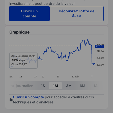
investissement peut perdre de la valeur.
Ouvrir un
Découvrez l'offre de
Saxo
compte
Graphique
Chart
224,00
222,29
Line chart with 299 data points.
216,00
The chart has 1 X axis displaying categories.
07-août-2026 19:30
208,00
ARW:xnys
The chart has 1 Y axis displaying values. Data ranges
Close
203,77
200,00
juil.
13
17
21
27
31
août
7
End of interactive chart.
Intra-journalier
1S
1M
3M
6M
1A
3A
Ouvrir un compte
pour accéder à d’autres outils
techniques et d’analyses.