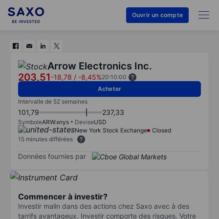
Ouvrir un compte
Arrow Electronics Inc.
203,51
-18,78
/
-8,45%
20:10:00
Acheter
Intervalle de 52 semaines
101,79
237,33
Symbole
ARW:xnys
Devise
USD
New York Stock Exchange
Closed
15 minutes différées
Données fournies par
Commencer à investir?
Investir malin dans des actions chez Saxo avec à des
tarrifs avantageux. Investir comporte des risques. Votre