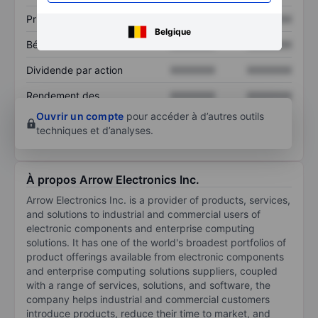
Prix / ventes
XXXXXXX
XXXXXXX
Belgique
Bénéfice par action
XXXXXXX
XXXXXXX
Dividende par action
XXXXXXX
XXXXXXX
Rendement des
XXXXXXX
XXXXXXX
capitaux propres
Ouvrir un compte
pour accéder à d’autres outils
techniques et d’analyses.
À propos Arrow Electronics Inc.
Arrow Electronics Inc. is a provider of products, services,
and solutions to industrial and commercial users of
electronic components and enterprise computing
solutions. It has one of the world's broadest portfolios of
product offerings available from electronic components
and enterprise computing solutions suppliers, coupled
with a range of services, solutions, and software, the
company helps industrial and commercial customers
introduce products, reduce their time to market, and