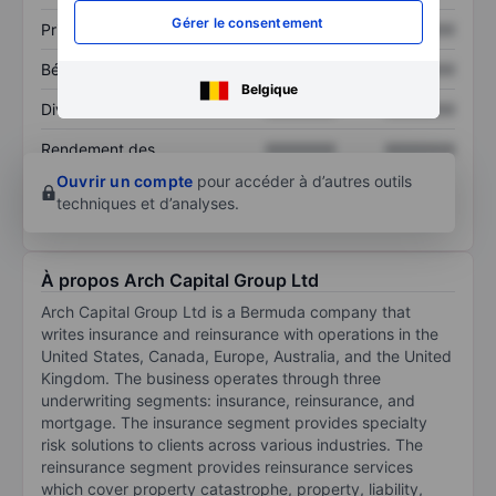
Gérer le consentement
Prix / ventes
XXXXXXX
XXXXXXX
Bénéfice par action
XXXXXXX
XXXXXXX
Belgique
Dividende par action
XXXXXXX
XXXXXXX
Rendement des
XXXXXXX
XXXXXXX
capitaux propres
Ouvrir un compte
pour accéder à d’autres outils
techniques et d’analyses.
À propos Arch Capital Group Ltd
Arch Capital Group Ltd is a Bermuda company that
writes insurance and reinsurance with operations in the
United States, Canada, Europe, Australia, and the United
Kingdom. The business operates through three
underwriting segments: insurance, reinsurance, and
mortgage. The insurance segment provides specialty
risk solutions to clients across various industries. The
reinsurance segment provides reinsurance services
which cover property catastrophe, property, liability,