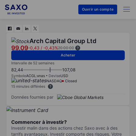
Ouvrir un compte
Arch Capital Group Ltd
99,09
-0,43
/
-0,43%
20:00:00
Acheter
Intervalle de 52 semaines
82,44
107,08
Symbole
ACGL:xnas
Devise
USD
NASDAQ
Closed
15 minutes différées
Données fournies par
Commencer à investir?
Investir malin dans des actions chez Saxo avec à des
tarrifs avantageux. Investir comporte des risques. Votre