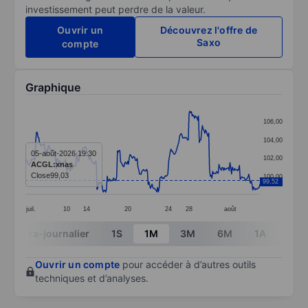
investissement peut perdre de la valeur.
Ouvrir un
Découvrez l'offre de
Saxo
compte
Graphique
Chart
106,00
Line chart with 299 data points.
104,00
The chart has 1 X axis displaying categories.
05-août-2026 19:30
102,00
ACGL:xnas
The chart has 1 Y axis displaying values. Data ranges 
Close
99,03
100,00
99,52
juil.
10
14
20
24
28
août
End of interactive chart.
Intra-journalier
1S
1M
3M
6M
1A
3A
Ouvrir un compte
pour accéder à d’autres outils
techniques et d’analyses.