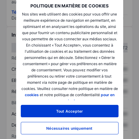
au risque le plus élevé).
POLITIQUE EN MATIÈRE DE COOKIES
Télécharger la méthodologie ESG (en anglais)
Nos sites web utilisent des cookies pour vous offrir une
Data provided by
/
meilleure expérience de navigation en permettant, en
optimisant et en analysant les opérations du site, ainsi
que pour fournir un contenu publicitaire personnalisé et
Informations financières
vous permettre de vous connecter aux médias sociaux.
En choisissant « Tout Accepter», vous consentez à
T1
T2
l'utilisation de cookies et au traitement des données
Résultats
personnelles qui en découle. Sélectionnez « Gérer le
consentement » pour gérer vos préférences en matière
Chiffre d’affaires
XXXXXXX
XXXXXXX
de consentement. Vous pouvez modifier vos
préférences ou retirer votre consentement à tout
EBITDA
XXXXXXX
XXXXXXX
moment via notre page de politique en matière de
cookies. Veuillez consulter notre politique en matière de
Résultat net
XXXXXXX
XXXXXXX
cookies
et notre politique de confidentialité
pour en
savoir plus
.
Bilan
Tout Accepter
Actif total
XXXXXXX
XXXXXXX
Dette totale
XXXXXXX
XXXXXXX
Nécessaires uniquement
Ratios